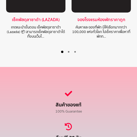
เช็คพัสดุลาซาด้า (LAZADA)
จองโรงแรมห้องพักราคาถูก
เกดแนะนำขั้นตอน เช็คพัสดุลาซาด้า
ค้นหาและจองที่พัก มีให้เลือกมากกว่า
(Lazada) 📦 สามารถเช็คพัสดุลาซาด้าได้
100,000 แห่งทั่วโลก ไปเช็คราคาเพื่อหาที่
ทั้งบนเว็บไ…
พักท…
สินค้าของแท้
100% Guarantee