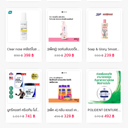
Clear nose เคลียร์โนส แอคเน่ แคร์ โซลูชั่น เซรั่ม 100 มล.
[แพ็คคู่] จอห์นสันบอดี้แคร์ โลชั่นทาผิว 24 ฮาวเวอร์ลาสติ้ง มอยส์เจอร์ 400 มล. x 2 Johnson Body Care 24 Hour Lasting Moisture Lotion 400 ml. x 2
Soap & Glory Smooth Star Hydrating Body Washโซพ แอนด์ กลอรี่ สมูทตี้ สตาร์ ไฮเดรติ้ง บอดี้ วอช 500 มล.
398
฿
209
฿
239
฿
890
฿
330
฿
550
฿
นูทรีคอสท์ ครีเอทีน โมโนไฮเดรต แคปซูล/ผง Nutricost Creatine Monohydrate /กินร่วมกับ บีซีเอเอ ซีแอลเอ อาร์จินีน คาร์นิทีน กลูตามีน ทริบูลัส เวย์โปรตีน
[แพ็ค 4] คลีน แอนด์ เคลียร์ โฟมล้างหน้า เอสเซนเชียล โฟมมิ่ง เฟเชียล วอช 100 มล. x 4 Clean & Clear Essentials Foaming Facial Wash 100 ml x 4
POLIDENT DENTURE ADHESIVE CREAM FRESH MINT 60G X 2 โพลิเดนท์ ครีมติดฟันปลอม กลิ่นมิ้นท์ 60 กรัม แพ็ค 2
741
฿
328
฿
492
฿
1,017
฿
456
฿
570
฿