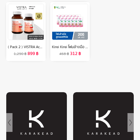
( Pack 2 ) VISTRA Acerola Cherry 1000 mg. (100 เม็ด + 45 เม็ด ) - วิสทร้า อะเซโรล่า เชอร์รี่ 1000 มก. ( แพค 2 ขวด = 145 เม็ด )
Kirei Kirei โฟมล้างมือ คิเรอิ คิเรอิ กลิ่นออริจินอล Original ชนิดถุงเติม 200 ml 12 ถุง
899
฿
312
฿
1,290
฿
468
฿