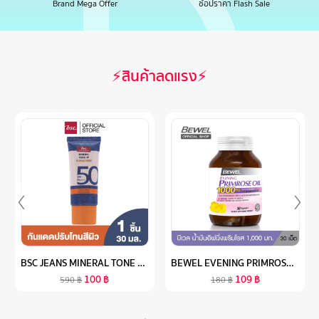
Brand Mega Offer
ช้อปราคา Flash Sale
⚡สินค้าลดแรง⚡
BSC JEANS MINERAL TONE UP SUNSCREEN SPF50 PA+++ ครีมกันแดดเนื้อบางเบา ช่วยปกป้องผิวจากแสงแดดด้วย SPF50 ป้องกันทั้งรังสี UVA และ UVB พร้อมปรับโทนสีผิว
BEWEL EVENING PRIMROSE OIL 1000MG PLUS VITAMIN E - BEWEL EPO - บีเวล อีฟนิ่งพริมโรส (30 เม็ด)
100
฿
109
฿
590
฿
180
฿