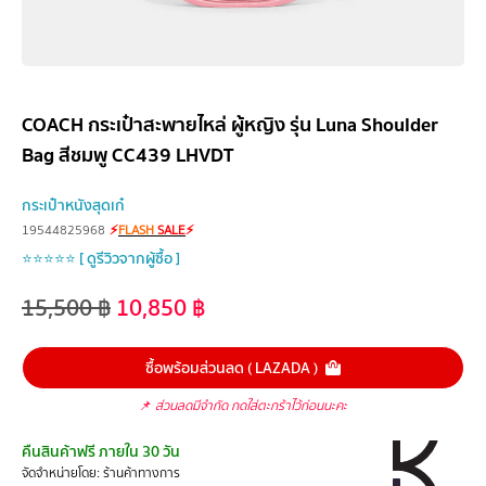
COACH กระเป๋าสะพายไหล่ ผู้หญิง รุ่น Luna Shoulder
Bag สีชมพู CC439 LHVDT
กระเป๋าหนังสุดเก๋
19544825968
⚡
FLASH
SALE
⚡
⭐⭐⭐⭐⭐ [ ดูรีวิวจากผู้ซื้อ ]
15,500
฿
10,850
฿
ซื้อพร้อมส่วนลด ( LAZADA )
📌
ส่วนลดมีจำกัด กดใส่ตะกร้าไว้ก่อนนะคะ
คืนสินค้าฟรี ภายใน 30 วัน
จัดจำหน่ายโดย: ร้านค้าทางการ