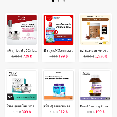
[แพ็คคู่] โอเลย์ ลูมินัส ไนอะซินาไมด์ โรส คอมเพล็กซ์ ครีม 50 กรัม. + เซรั่ม 30 มล. กระจ่างใส สกินแคร์ Olay Luminous Niacinamide Rose Complex Cream 50G + Serum 30ML
[มี 5 สูตรให้เลือก] คอลเกต น้ำยาบ้วนปาก พลักซ์ 750 มล.รวม 2 ขวด [Available in 5 variants] Colgate Plax Mouthwash 750 ml Total 2 bottles
[เจ] Beanbag Mix Almond Protein เครื่องดื่มโปรตีนอัลมอนด์และโปรตีนพืชรวม 5 ชนิด รส Dark Chocolate รสดาร์กช็อกโกแลต 800g
729
฿
199
฿
1,530
฿
1,698
฿
498
฿
1,890
฿
โอเลย์ ลูมินัส ไลท์ เพอร์เฟคติ้ง เดย์ครีม 50 กรัม. ไนอะซินาไมด์ กระจ่างใส สกินแคร์ Olay Luminous Light Perfecting Day SPF 15 PA++ 50G
[แพ็ค 4] คลีนแอนด์เคลียร์ โทนเนอร์ เอสเซนเชี่ยล ออยล์ คอนโทรล 100 มล. x 4 Clean & Clear Essentials Oil Control Toner 100 ml. x 4
Bewel Evening Primrose Oil 1000mg Plus vitamin E - Bewel EPO - บีเวล อีฟนิ่งพริมโรส (30 เม็ด)
309
฿
312
฿
109
฿
699
฿
456
฿
180
฿