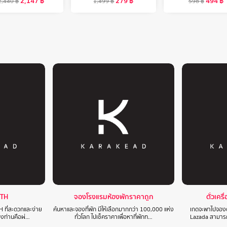
2,147
฿
279
฿
494
฿
2,440
฿
1,499
฿
598
฿
 TH
จองโรงแรมห้องพักราคาถูก
ตั๋วเคร
H ที่สะดวกและง่าย
ค้นหาและจองที่พัก มีให้เลือกมากกว่า 100,000 แห่ง
เกดจะพาไปจองตั
องท่านคือผ่…
ทั่วโลก ไปเช็คราคาเพื่อหาที่พักท…
Lazada สามารถเ