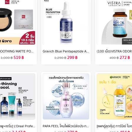
BSC SMOOTHING MATTE POWDER SPF 20 PA++ แพคคู่สุดคุ้ม (ตลับจริง 10.5 กรัม และตลับ รีฟิลแบบเติม 10.5 กรัม) แป้งที่ได้รับรางวัลการันตีจากนิตยสารชื่อดัง COSMO KISS BEAUTY AWARDS 2015 เครื่องสำอาง แป้ง พัฟ
Gravich Blue Pentapeptide Activator Serum 30 ml
519
฿
299
฿
272
฿
1,000
฿
1,290
฿
400
฿
[เซตแชมพู+เซรั่ม] L'Oreal Professionnel SERIOXYL ADVANCED SHAMPOO 300ML & DENSIFYING SERUM 90ML (แชมพูแก้ผมร่วง,ผมร่วง,L'Oreal Pro,L'Oreal Professional,LOreal Pro,LOreal Professional)
PAPA FEEL โคมไฟผิวเปล่งประกาย 577 ไวท์เทนนิ่ง กำจัดจุดด่างดำ เซรั่มต่อต้านวัย 30ml สี่ในหนึ่งเดียวไวท์เทนนิ่งและการกำจัดกระ