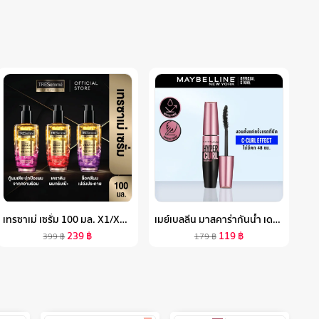
เทรซาเม่ เซรั่ม 100 มล. X1/X2 SERUM 100ML X1/X2
เมย์เบลลีน มาสคาร่ากันน้ำ เดอะ ไฮเปอร์เคิร์ล 9.2 มล.MAYBELLINE THE HYPERCURL WATERPROOF MASCARA 9.2 ML(เครื่องสำอาง, มาสคาร่า, มาสคาร่ากันน้ำ)
239
฿
119
฿
399
฿
179
฿