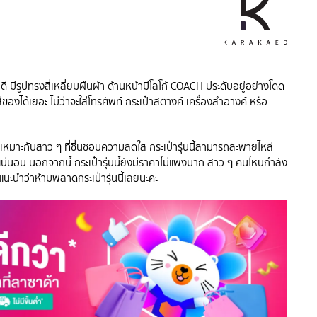
ดี มีรูปทรงสี่เหลี่ยมผืนผ้า ด้านหน้ามีโลโก้ COACH ประดับอยู่อย่างโดด
ของได้เยอะ ไม่ว่าจะใส่โทรศัพท์ กระเป๋าสตางค์ เครื่องสำอางค์ หรือ
ัก เหมาะกับสาว ๆ ที่ชื่นชอบความสดใส กระเป๋ารุ่นนี้สามารถสะพายไหล่
๋แน่นอน นอกจากนี้ กระเป๋ารุ่นนี้ยังมีราคาไม่แพงมาก สาว ๆ คนไหนกำลัง
นะนำว่าห้ามพลาดกระเป๋ารุ่นนี้เลยนะคะ