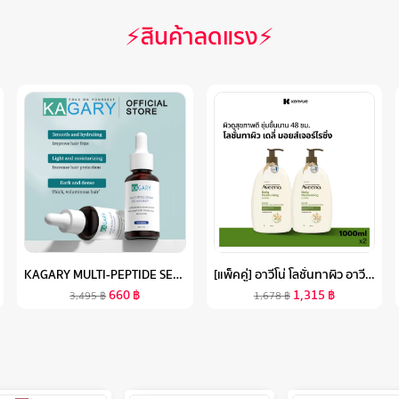
⚡สินค้าลดแรง⚡
KAGARY MULTI-PEPTIDE SERUM ANTI HAIR LOSS HAIR SERUM 30 ML เซรั่มบำรุงผม น้ำมันใส่ผม ออยล์บำรุงผม บำรุงผม ทรีทเมนต์สำหรับเส้นผม HAIR TREATMENT
[แพ็คคู่] อาวีโน่ โลชั่นทาผิว อาวีโน่ เดลี่ มอยส์เจอร์ไรซิ่ง 1000 มล. X 2 AVEENO DAILY MOISTURIZING LOTION 1000 ML. X 2
660
฿
1,315
฿
3,495
฿
1,678
฿