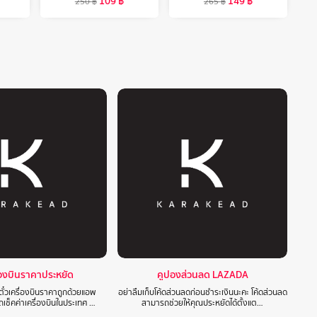
109
฿
149
฿
250
฿
265
฿
ื่องบินราคาประหยัด
คูปองส่วนลด LAZADA
๋วเครื่องบินราคาถูกด้วยแอพ
อย่าลืมเก็บโค้ดส่วนลดก่อนชำระเงินนะคะ โค้ดส่วนลด
ช็คค่าเครื่องบินในประเทศ …
สามารถช่วยให้คุณประหยัดได้ตั้งแต…