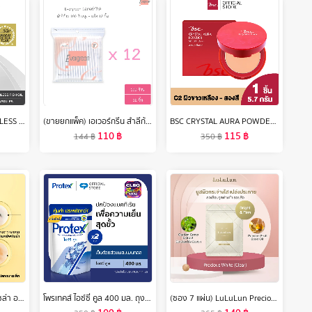
(100 เม็ด)VISTRA ODORLESS FISH OIL 1000 MG (BOT- 100 CAPS) วิสทร้า โอเดอร์เลส ฟิชออยด์ 1000 มก. สูตรใหม่ กลิ่นมินต์ (ขวดใหญ่ บรรจุ 100 เม็ด/ขวด)
(ขายยกแพ็ค) เอเวอร์กรีน สำลีก้าน 100 ก้านถุง - 12 ชิ้น l Evergreen Cotton Bud 100 pcs x12
BSC CRYSTAL AURA POWDER SPF 30 PA+++ แป้งแต่งหน้าเนื้อสัมผัสเนียนละเอียดบางเบา ให้ใบหน้าดูกระจ่างใสเปล่งปลั่งอย่างเป็นธรรมชาติ หน้าไม่เยิ้มไม่มั
110
฿
115
฿
144
฿
350
฿
[แพคคู่สุดคุ้ม] การ์นิเย่ ไมเซล่า ออยล์-อินฟิวส์ คลีนซิ่ง วอเตอร์ 400มล Garnier Micellar Oil Infused Cleansing Water 400ml x2 ล้างเครื่องสำอาง
โพรเทคส์ ไอซ์ซี่ คูล 400 มล. ถุงเติม รวม 2 ถุง ให้ความรู้สึกเย็นสุดขั้ว (เจลอาบน้ำ, สบู่อาบน้ำ) Protex Icy Cool Refill 400ml Total 2 Bags For the
(ซอง 7 แผ่น) LuLuLun Precious Clear Face mask ลูลูลูน แผ่นมาสก์หน้า สูตรผิวกระจ่างใส อ่อนเยาว์ พรีเชียส เคลียร์