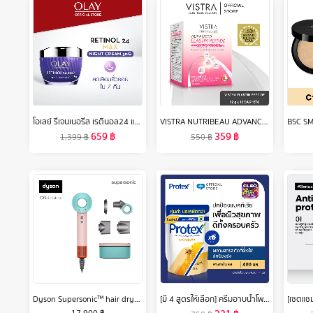
โอเลย์ รีเจนเนอรีส เรตินอล24 แม็กซ์ ไนท์ครีม 50 กรัม. ลดเลือนริ้วรอย สกินแคร์ Olay Regenerist Retinol24 Max Night Cream 50G
VISTRA NUTRIBEAU ADVANCED ELASTIN PEPTIDE PLUS COLLAGEN 5000 mg ( 10 PC / Box ) วิสทร้า แอดวานซ์ อิลาสติน เปปไทด์ พลัส คอลลาเจน 5000 มก. / ต่อซอง ( 1 กล่อง บรรจุ 10 ซอง )
659
฿
359
฿
1,399
฿
550
฿
Dyson Supersonic™ hair dryer HD15 (Ceramic Pop) ไดร์เป่าผม สีเซรามิก ป็อบ
[มี 4 สูตรให้เลือก] ครีมอาบน้ำโพรเทคส์ 400 มล. ช่วยลดการสะสมของแบคทีเรีย ถุงเติม 6 ถุง (ครีมอาบน้ำ) Protex Shower Cream 400ml Total 6 Packs (Shower Cream)