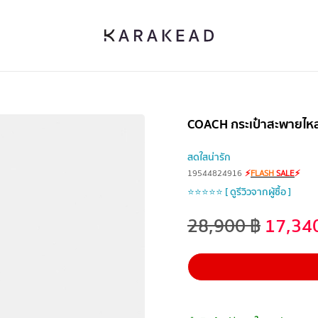
COACH กระเป๋าสะพายไหล่
สดใสน่ารัก
19544824916
⚡
FLASH
SALE
⚡
⭐⭐⭐⭐⭐ [ ดูรีวิวจากผู้ซื้อ ]
28,900
฿
17,34