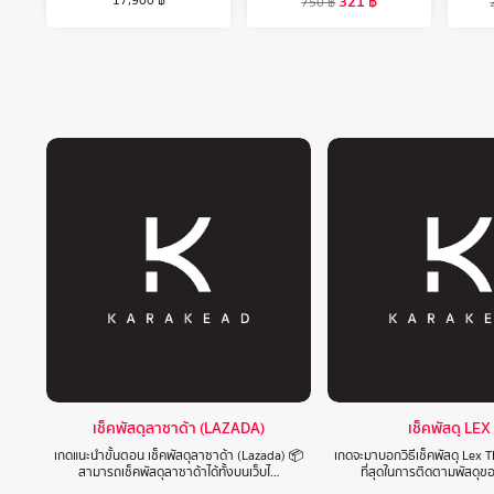
321
฿
17,900
฿
750
฿
เช็คพัสดุลาซาด้า (LAZADA)
เช็คพัสดุ LEX
เกดแนะนำขั้นตอน เช็คพัสดุลาซาด้า (Lazada) 📦
เกดจะมาบอกวิธีเช็คพัสดุ Lex T
สามารถเช็คพัสดุลาซาด้าได้ทั้งบนเว็บไ…
ที่สุดในการติดตามพัสดุข