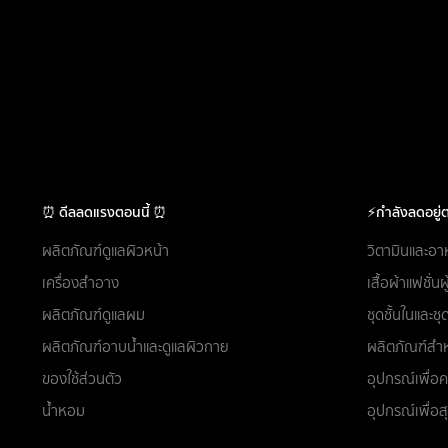
⏰ ดีลลดแรงตอนนี้ ⏰
⚡กำลังลดอยู่ต
ผลิตภัณฑ์ดูแลผิวหน้า
วิตามินและอา
เครื่องสำอาง
เสื้อผ้าแฟชั่น
ผลิตภัณฑ์ดูแลผม
ชุดชั้นในและ
ผลิตภัณฑ์อาบน้ำและดูแลผิวกาย
ผลิตภัณฑ์สำห
ของใช้ส่วนตัว
อุปกรณ์เพื่
น้ำหอม
อุปกรณ์เพื่อ