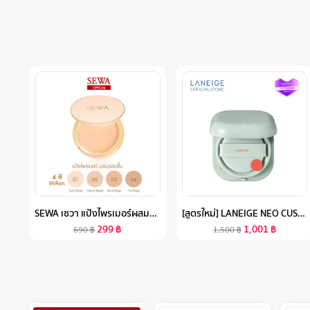
SEWA เซวา แป้งไพรเมอร์ผสมรองพื้น มีให้เลือก 4 เฉดสี (ขนาด10G.) จัดการความมัน ป้องกันผิวจากแสงแดด ปกปิด เรียบเนียน
[สูตรใหม่] LANEIGE NEO CUSHION MATTE SPF 46 PA++ (15G ตลับจริง + รีฟิล) ลาเนจ นีโอ คุชชั่น สูตรแมตต์ บางเบา ปกปิดเรียบเนียน ไม่ติดแมสก์
299
฿
1,001
฿
690
฿
1,500
฿