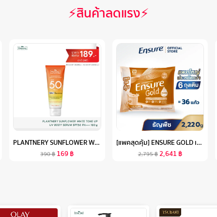
⚡สินค้าลดแรง⚡
PLANTNERY SUNFLOWER WHITE TONE UP UV BODY SERUM SPF50 PA+++ 180 G
[แพคสุดคุ้ม] ENSURE GOLD เอนชัวร์ โกลด์ กลิ่นธัญพืช แบบถุงเติม 2,220G ENSURE GOLD WHEAT SACHET 2,220G
169
฿
2,641
฿
390
฿
2,795
฿