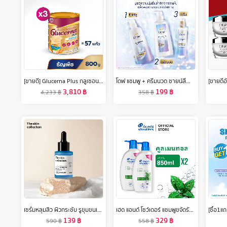
[ขายดี] Glucerna Plus กลูเซอนา พลัส กลิ่นธัญพืช 800g 3 กระป๋อง Glucerna Plus Wheat 800g x3 สำหรับผู้ป่วยเบาหวาน
โดฟ แชมพู + ครีมนวด ชายน์สีน้ำเงิน 350มล x2 + เซรั่ม 95 มล DOVE Shampoo + Hair conditioner Shine 350ML X 2 + Serum 95ML
3,810
฿
199
฿
4,233
฿
358
฿
เซรั่มหลุมสิว ผิวกระชับ รูขุมขนเล็กลง The Skin Collection Serum Copper Tripeptide 3% ขนาด 30 ml
เฮด แอนด์ โชว์เดอร์ แชมพูขจัดรังแค 850 มล. x2 ผลิตภัณฑ์ดูแลผม Head & Shoulders Anti Dandruff Shampoo 850 ml. x2
139
฿
329
฿
590
฿
558
฿