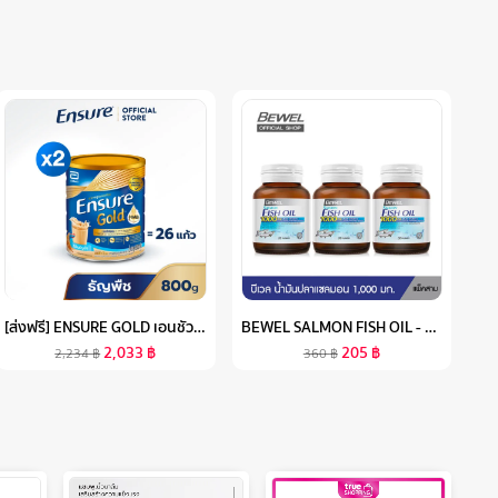
[ส่งฟรี] ENSURE GOLD เอนชัวร์ โกลด์ กลิ่นธัญพืช 800G 2 กระป๋อง ENSURE GOLD WHEAT 800G X2
BEWEL SALMON FISH OIL - บีเวลน้ำมันปลาแซลมอน ผสมวิตามินอี มีโอเมก้า 3 (30 เม็ด) (แพค 3 ขวด)
2,033
฿
205
฿
2,234
฿
360
฿