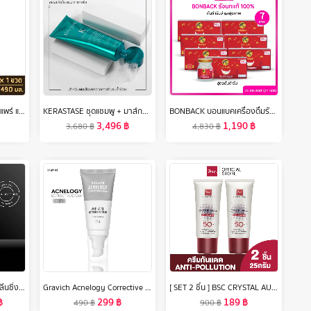
BONBACK บอนแบคเครื่องดื่มรังนกแท้ 100% จากถ้ำธรรมชาติ สูตรต้นตำรับ 75มล. เซต 7 กล่อง 21 ขวด
Tsubaki ซึบากิ พรีเมียม รีแพร์ แชมพู (ขวดทอง) 490 มล.
KERASTASE ชุดแชมพู + มาส์กดูแลผมเสีย เปราะ ฉีกขาด แตกปลาย จากการทำสีและทำเคมีซ้ำซ้อน RESISTANCE THERAPISTE SHAMPOO 250 ml + MASQUE 200 ml FOR DAMAGED HAIR (เคเรสตาส,ผมเสีย,เคราสตาส,เทอราพิส,ยาสระผม)
1,190
฿
3,496
฿
4,830
฿
3,680
฿
shu uemura ชู อูเอมูระ คลีนซิ่งออยล์ ultime8 sublime tsubaki cleansing oil 450 ml สูตรน้ำมันหอมระเหยจากสึบากิ เพื่อบำรุงผิว 8 ประการ เผยผิวสวย ชุ่มชื้น อิ่มฟู
Gravich Acnelogy Corrective Cream 50 g
[ SET 2 ชิ้น ] BSC CRYSTAL AURA SUNSCREEN SPF 50 PA+++ ANTI-POLLUTION 25 กรัม ครีมกันแดด best seller จาก BSC ป้องกันรังสี UVA1 UVA2 เทคโนโลยีใหม่ล่าสุด ของ BSC ให้กันแดด ดียิ่งขึ้น ซึมเร็วเบาบาง ครีม กัน แดด
฿
299
฿
189
฿
490
฿
900
฿