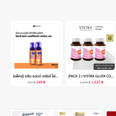
[แพ็คคู่] คลีน แอนด์ เคลียร์ โฟมล้างหน้า เซลฟ์โฟมมิ่ง เฟเชียล วอช 150มล. X 2 CLEAN & CLEAR ESSENTIALS SELF FOAMING FACIAL WASH 150ML. X 2
(PACK 3 ) VISTRA GLUTA COMPLEX 1000 PLUS RED ORANGE EXTRACT 30 CAPSULES - วิสทร้า กลูต้า คอมเพล็กซ์ 1000 พลัส เรด ออเร้นจ์ (30 เม็ด) [ แพค 3 ขวด = 90 เม็ด ]
249
฿
1,625
฿
310
฿
2,490
฿