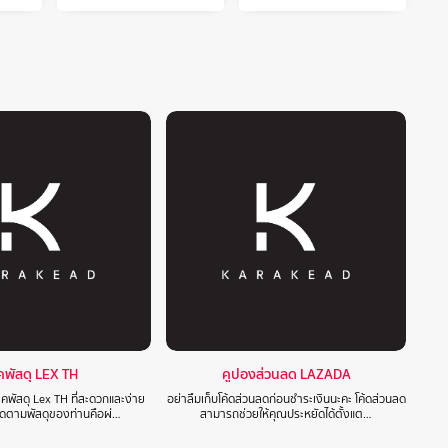
็คพัสดุ LEX TH
คูปองส่วนลด LAZADA
็คพัสดุ Lex TH ที่สะดวกและง่าย
อย่าลืมเก็บโค้ดส่วนลดก่อนชำระเงินนะคะ โค้ดส่วนลด
ติดตามพัสดุของท่านคือผ่…
สามารถช่วยให้คุณประหยัดได้ตั้งแต…