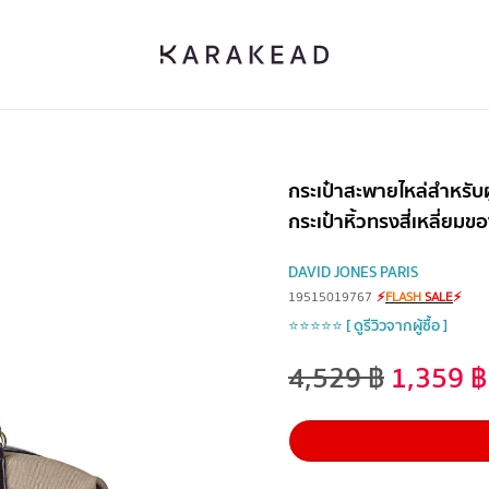
กระเป๋าสะพายไหล่สำหรับผู้
กระเป๋าหิ้วทรงสี่เหลี่ยมข
DAVID JONES PARIS
19515019767
⚡
FLASH
SALE
⚡
⭐⭐⭐⭐⭐ [ ดูรีวิวจากผู้ซื้อ ]
4,529
฿
1,359
฿