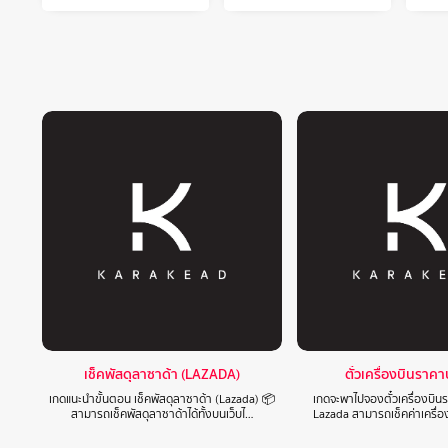
เช็คพัสดุลาซาด้า (LAZADA)
ตั๋วเครื่องบินราค
เกดแนะนำขั้นตอน เช็คพัสดุลาซาด้า (Lazada) 📦
เกดจะพาไปจองตั๋วเครื่องบิ
สามารถเช็คพัสดุลาซาด้าได้ทั้งบนเว็บไ…
Lazada สามารถเช็คค่าเครื่