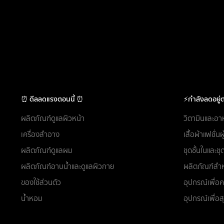
⏰ ดีลลดแรงตอนนี้ ⏰
⚡กำลังลดอยู่ต
ผลิตภัณฑ์ดูแลผิวหน้า
วิตามินและอา
เครื่องสำอาง
เสื้อผ้าแฟชั่น
ผลิตภัณฑ์ดูแลผม
ชุดชั้นในและ
ผลิตภัณฑ์อาบน้ำและดูแลผิวกาย
ผลิตภัณฑ์สำห
ของใช้ส่วนตัว
อุปกรณ์เพื่
น้ำหอม
อุปกรณ์เพื่อ