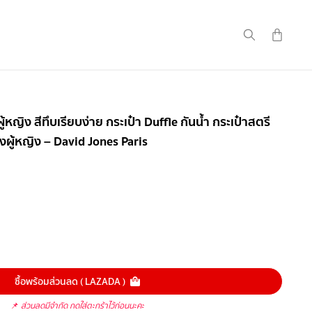
หญิง สีทึบเรียบง่าย กระเป๋า Duffle กันน้ำ กระเป๋าสตรี
องผู้หญิง – David Jones Paris
ซื้อพร้อมส่วนลด ( LAZADA )
📌
ส่วนลดมีจำกัด กดใส่ตะกร้าไว้ก่อนนะคะ