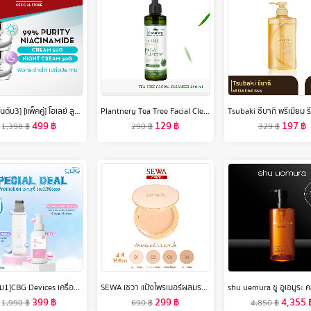
[ขายดีอันดับ3] [แพ็คคู่] โอเลย์ ลูมินัส ไลท์ เพอร์เฟคติ้ง เดย์ครีม 50 กรัม. + ไนท์ครีม 50 กรัม. ไนอะซินาไมด์ กระจ่างใส สกินแคร์ Olay Luminous Light Perfecting Day SPF 15 PA++ 50G + Night Cream 50G
Plantnery Tea Tree Facial Cleanser 250 ml
499
฿
129
฿
197
฿
1,398
฿
290
฿
329
฿
[ซื้อ1แถม1]CBG Devices เครื่องสครับผิวหน้าด้วยไอออน4โหมดIonic X2 Skin Scrubber แถมฟรี!!! เจลทรีทเมนต์นวดหน้า 1 ขวด (มีให้เลือก3สูตร)
SEWA เซวา แป้งไพรเมอร์ผสมรองพื้น มีให้เลือก 4 เฉดสี (ขนาด10g.) จัดการความมัน ป้องกันผิวจากแสงแดด ปกปิด เรียบเนียน
399
฿
299
฿
4,355
1,990
฿
690
฿
4,850
฿