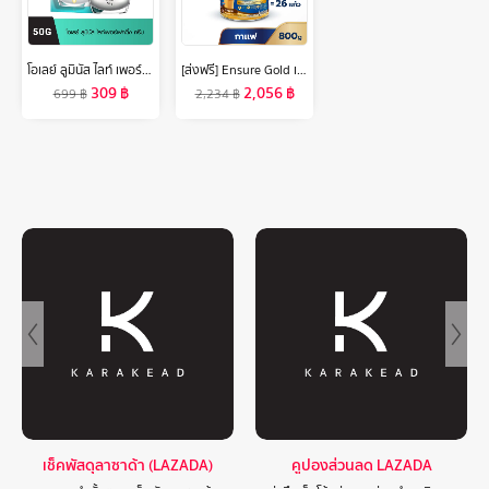
โอเลย์ ลูมินัส ไลท์ เพอร์เฟคติ้ง เดย์ครีม 50 กรัม. ไนอะซินาไมด์ กระจ่างใส สกินแคร์ Olay Luminous Light Perfecting Day SPF 15 PA++ 50G
[ส่งฟรี] Ensure Gold เอนชัวร์ โกลด์ กลิ่นกาแฟ 800g 2 กระป๋อง Ensure Gold Coffee 800g x2
309
฿
2,056
฿
699
฿
2,234
฿
เช็คพัสดุลาซาด้า (LAZADA)
คูปองส่วนลด LAZADA