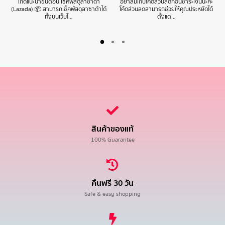
เกดแนะนำขั้นตอน เช็คพัสดุลาซาด้า
อย่าลืมเก็บโค้ดส่วนลดก่อนชำระเงินนะคะ
(Lazada) 📦 สามารถเช็คพัสดุลาซาด้าได้
โค้ดส่วนลดสามารถช่วยให้คุณประหยัดได้
ทั้งบนเว็บไ…
ตั้งแต…
สินค้าของแท้
100% Guarantee
คืนฟรี 30 วัน
Safe & easy shopping