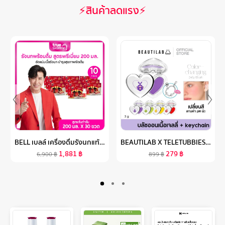
⚡สินค้าลดแรง⚡
BELL เบลล์ เครื่องดื่มรังนกแท้จากธรรมชาติ สูตรต้นตำรับ 200มล. เซต 10 กล่อง (3ขวด/กล่อง) 30 ขวด
BEAUTILAB X TELETUBBIES COLOR-CHANGING JELLY BLUSH บลัชออนเนื้อเจลลี่ เปลี่ยนสีตามค่า PH คอลเลคชั่น เทเลทับบีส์
1,881
฿
279
฿
6,900
฿
899
฿