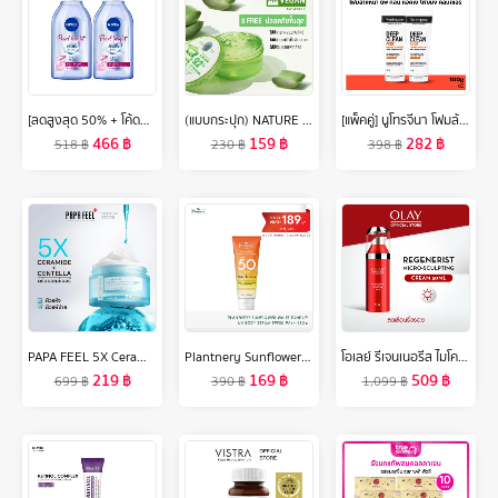
[ลดสูงสุด 50% + โค้ดลดเพิ่ม 20%]นีเวีย ไมเซล่า เช็ดเครื่องสำอาง เพิร์ลไบรท์ 400 มล. 2 ชิ้น NIVEA
(แบบกระปุก) NATURE REPUBLIC SOOTHING & MOISTURE ALOE VERA 92% SOOTHING GEL (300ml) เจลว่านหางจระเข้ บำรุงผิวชุ่มชื้น
[แพ็คคู่] นูโทรจีนา โฟมล้างหน้า ดีพ คลีน แอคเน่ โฟมมิ่ง คลีนเซอร์ 100 ก. x 2 Neutrogena Deep Clean Acne Foaming Cleanser 100 g. x 2, โฟมล้างหน้า วิปโฟมอะมิโน, Salicylic Acid + IPMP, ลดการเกิดสิวใหม่ ลดการอุดตัน ลดความมันส่วนเกิน
466
฿
159
฿
282
฿
518
฿
230
฿
398
฿
PAPA FEEL 5X Ceramide Barrier Moisturizer Gel ปัญหาผิวแห้ง แดง ผื่น คัน ลดปัญหาสิว ที่ช่วยเสริมสร้างเกราะป้องกันผิว มอยเจอร์ไรเซอร์ มอยส์เจอร์ไรเซอร์ 30g - มอยส์เจอไรเซอร์ เหมาะสำหรับผิวทุกรูปแบบ
Plantnery Sunflower White Tone Up UV Body Serum SPF50 PA+++ 180 g
โอเลย์ รีเจนเนอรีส ไมโคร-สกัลป์ติ้ง SPF30 มอยส์เจอร์ไรเซอร์ ครีม 50 มล. ไนอะซินาไมด์ ลดเลือนริ้วรอย สกินแคร์ Olay Regenerist Micro Sculpting SPF 30 Moisturiser Cream 50ML
219
฿
169
฿
509
฿
699
฿
390
฿
1,099
฿