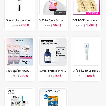
Gravich Retinol Concentrate Eye Cream 15 g
VISTRA Gluta Complex 1000 Plus Red Orange Extract 30 Capsules - วิสทร้า กลูต้า คอมเพล็กซ์ 1000 พลัส เรด ออเร้นจ์ (30 เม็ด)
BONBACK บอนแบค รังนกแท้ 100% สูตรไซลิทอลผสมคอลลาเจน 75มล. เซต 10 กล่อง (3ขวด/กล่อง) รวม 30 ขวด
390
฿
564
฿
1,485
฿
1,790
฿
830
฿
6,900
฿
(แพ็คคู่สุดคุ้ม) ลอรีอัล ปารีส ไกลโคลิค-ไบรท์ โกลว์อิ้ง เดลี่ คลีนเซอร์ โฟม 100 มล.x2 (Loreal Glycolic, จุดด่างดำดูลดเลือน)
L'Oreal Professionnel SERIOXYL ADVANCED DENSIFYING SHAMPOO 300ML แชมพูสำหรับผู้มีปัญหาผมลีบบาง (แชมพูแก้ผมร่วง,ผมร่วง,L'Oreal Pro,L'Oreal Professional,LOreal Pro,LOreal Professional)
ลา โรช-โพเซย์ La Roche-Posay Effaclar DUO+M มอยซ์เจอไรเซอร์บำรุงผิว ช่วยลดปัญหาสิวเกิดซ้ำ รอยดำ รอยแดง 7.5ml.(ครีมบำรุงหน้า ครีมช่วยลดปัญหาสิว)
289
฿
790
฿
185
฿
398
฿
950
฿
219
฿