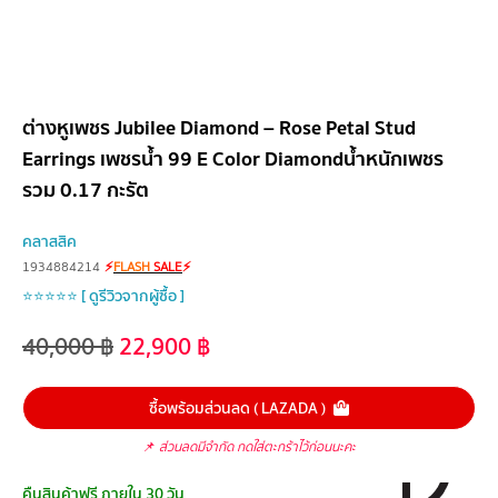
ต่างหูเพชร Jubilee Diamond – Rose Petal Stud
Earrings เพชรน้ำ 99 E Color Diamondน้ำหนักเพชร
รวม 0.17 กะรัต
คลาสสิค
1934884214
⚡
FLASH
SALE
⚡
⭐⭐⭐⭐⭐ [ ดูรีวิวจากผู้ซื้อ ]
40,000
฿
22,900
฿
ซื้อพร้อมส่วนลด ( LAZADA )
📌
ส่วนลดมีจำกัด กดใส่ตะกร้าไว้ก่อนนะคะ
คืนสินค้าฟรี ภายใน 30 วัน