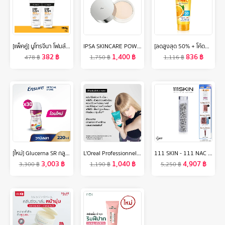
[แพ็คคู่] นูโทรจีนา โฟมล้างหน้า ดีพ คลีน เจนเทิล โฟมมิ่ง คลีนเซอร์ 150 ก. x 2 Neutrogena Deep Clean Gentle Foaming Cleanser 150 g. x 2, โฟมล้างหน้า วิปโฟมอะมิโน, 8% Amino Acid, ทำความสะอาดล้ำลึก, อ่อนโยน ไม่ทำร้ายปราการผิว ไม่แห้งตึง
IPSA SKINCARE POWDER E แป้งบำรุงผิวเพื่อล๊อคความชุ่มชื้น (ผลิต 09/22)
[ลดสูงสุด 50% + โค้ดลดเพิ่ม 20%]นีเวีย เซรั่มบำรุงผิวกาย เอ็กซ์ตร้า ไบรท์ ซูเปอร์ซี+ วิตามิน เซรั่ม SPF 50 PA +++ 320 มล. 4 ชิ้น NIVEA
382
฿
1,400
฿
836
฿
478
฿
1,750
฿
1,116
฿
[ใหม่] Glucerna SR กลูเซอนา เอสอาร์ ชนิดน้ำ กลิ่นวานิลลา 220ml 30 ขวด สำหรับผู้ป่วยเบาหวาน
L'Oreal Professionnel NEW SERIE EXPERT SCALP ADVANCED ANTI-DISCOMFORT TREATMENT 200ML ทรีทเม้นท์บำรุงผมและหนังศีรษะ สำหรับหนังศีรษะบอบบาง แพ้ ระคายเคืองง่าย (ครีมนวดผม,ปลอบประโลมหนังศีรษะ,L'Oreal Pro, L'Oreal Professional, LOreal Pro, LOreal Professional)
111 SKIN - 111 NAC Y2 DIETARY SUPPLEMENT PRODUCT 90 CAPSULES 111 สกิน 111 แน็ค วาย2 ไดเอทแทรี่ ซัพพรีเมน 90 แคปซูล
3,003
฿
1,040
฿
4,907
฿
3,300
฿
1,190
฿
5,250
฿