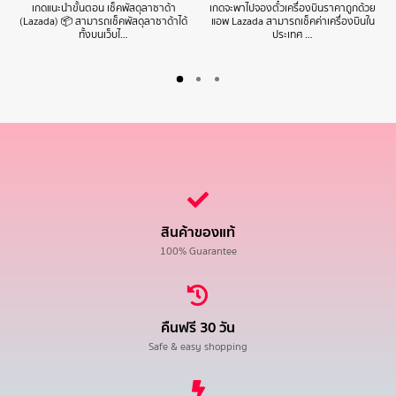
เกดแนะนำขั้นตอน เช็คพัสดุลาซาด้า
เกดจะพาไปจองตั๋วเครื่องบินราคาถูกด้วย
(Lazada) 📦 สามารถเช็คพัสดุลาซาด้าได้
แอพ Lazada สามารถเช็คค่าเครื่องบินใน
ทั้งบนเว็บไ…
ประเทศ …
สินค้าของแท้
100% Guarantee
คืนฟรี 30 วัน
Safe & easy shopping