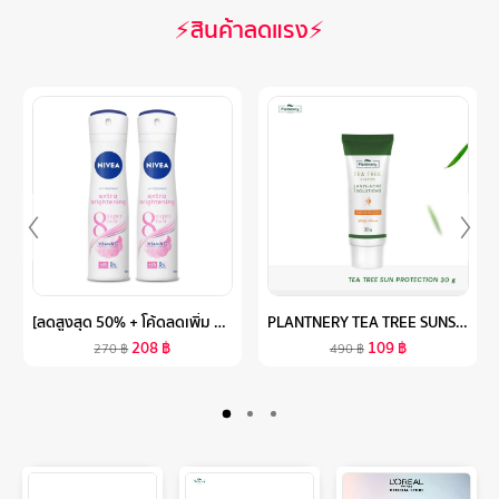
⚡สินค้าลดแรง⚡
[ลดสูงสุด 50% + โค้ดลดเพิ่ม 20%]นีเวีย เอ็กซ์ตร้า ไบรท์เทนนิ่ง 8 ซูเปอร์ ฟู้ด สเปรย์ ระงับกลิ่นกาย สำหรับผู้หญิง 150 มล. 2 ชิ้น NIVEA
PLANTNERY TEA TREE SUNSCREEN ACNE OIL CONTROL SPF 50+ PA++++ 30 G
208
฿
109
฿
270
฿
490
฿