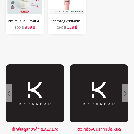
MizuMi 3-In-1 Melt Away Cleansing Balm 60 ml คลีนซิ่งบาล์ม เนื้อเนียนนุ่ม ล้างเครื่องสำอางกันน้ำ อ่อนโยน พร้อมบำรุงผิว
Plantnery Whitening Vegan Lip Serum 10 g
399
฿
129
฿
890
฿
290
฿
เช็คพัสดุลาซาด้า (LAZADA)
ตั๋วเครื่องบินราคาประหยัด