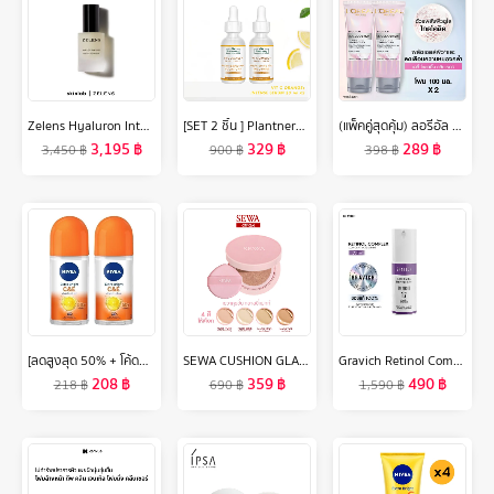
Zelens Hyaluron Intense Hydro-Plumping Serum 30ml. [เซรั่มไฮยาลูโรนิก, ผิวชุ่มชื้น, ผิวยืดหยุ่น]
[SET 2 ชิ้น ] Plantnery Vit C Orange & Lemon Bright Complex Intense Serum 30 ml
(แพ็คคู่สุดคุ้ม) ลอรีอัล ปารีส ไกลโคลิค-ไบรท์ โกลว์อิ้ง เดลี่ คลีนเซอร์ โฟม 100 มล.x2 (Loreal Glycolic, จุดด่างดำดูลดเลือน)
3,195
฿
329
฿
289
฿
3,450
฿
900
฿
398
฿
[ลดสูงสุด 50% + โค้ดลดเพิ่ม 20%]นีเวีย เอ็กซ์ตร้า ไบรท์ ซีแอนด์อี โรลออน 50 มล. 2 ชิ้น NIVEA
SEWA CUSHION GLASSY MATTE RETOUCH SPF50PA+++ คุชชั่นเซวา คุชชั่นเนื้อแมตต์ เบลอ รูขุมขน คุชชั่นงานผิว
Gravich Retinol Complex Concentrate Serum 30 ml
208
฿
359
฿
490
฿
218
฿
690
฿
1,590
฿