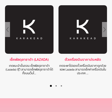
เช็คพัสดุลาซาด้า (LAZADA)
ตั๋วเครื่องบินราคาประหยัด
เกดแนะนำขั้นตอน เช็คพัสดุลาซาด้า
เกดจะพาไปจองตั๋วเครื่องบินราคาถูกด้วย
(Lazada) 📦 สามารถเช็คพัสดุลาซาด้าได้
แอพ Lazada สามารถเช็คค่าเครื่องบินใน
ทั้งบนเว็บไ…
ประเทศ …