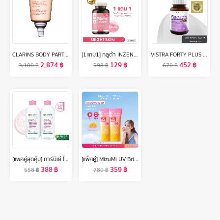
CLARINS BODY PARTNER STRETCH MARK EXPERT 175ML คลาแรงส์ สเตรท มาร์ค เอ็กซ์เพิร์ท ครีมลดรอยแตก มอยส์เจอไรเซอร์ บำรุงผิว โลชั่นบำรุงผิว
[1แถม1] กลูต้า INZENT Gluta Collagen 1000MG (30 เม็ด) แอล กลูต้า พลัส คอลลาเจน สูตรเข้มข้น 1,000 mg ผิว
VISTRA FORTY PLUS - วิสทร้า ผลิตภัณฑ์เสริมอาหารผงจมูกถั่วเหลืองผสมสารสกัดจากตังกุย, วิตามินรวม และน้ำมันอีฟนิ่งพริมโรส (30 เม็ด)
2,874
฿
129
฿
452
฿
3,100
฿
598
฿
670
฿
[แพคคู่สุดคุ้ม] การ์นิเย่ ไมเซล่าฝาชมพู คลีนซิ่ง วอเตอร์ เซนซิทีฟ สกิน 400มล GARNIER MICELLAR CLEANSING WATER 400MLX2 ล้างเครื่องสำอาง
[แพ็คคู่] MizuMi UV Bright Body Serum (180 ml ) เซรั่มกันแดดทาผิวกาย เบาสบายผิว หอมละมุน ปกป้องผิวจากแดดและมลภาวะ
388
฿
359
฿
558
฿
780
฿