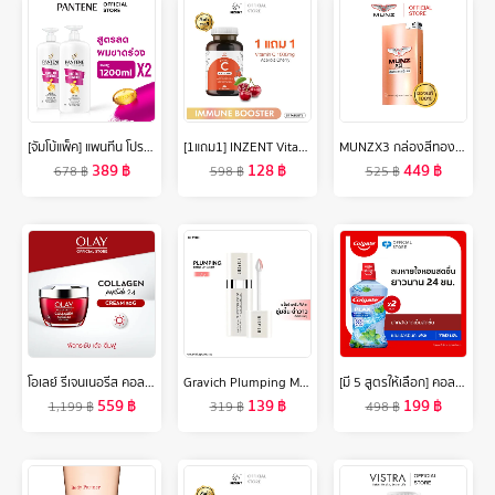
[จัมโบ้แพ็ค] แพนทีน โปร-วี สูตรลดผมขาดหลุดร่วง แชมพู 1.2 ลิตร. x2 ผลิตภัณฑ์ดูแลผม บํารุงผม Pantene Pro-V Hair Fall Control Shampoo 1.2 L. x2
[1แถม1] INZENT Vitamin C 1000mg. วิตามินซี 1000มก. (30 เม็ด) วิตามินซี 1000 มิลลิกรัม Acerola Cherry ผิว
MUNZX3 กล่องสีทอง โปรโมชั่น1กล่องใหม่ (10 แคปซูล ) 1 กล่อง อาหารเสริมสำหรับผู้ชาย
389
฿
128
฿
449
฿
678
฿
598
฿
525
฿
โอเลย์ รีเจนเนอรีส คอลลาเจน-เปปไทด์24 ครีม 50 กรัม. ลดเลือนริ้วรอย สกินแคร์ Olay Regenerist Collagen-Peptide24 Moisturizer Cream 50G
Gravich Plumping Moist Lip Serum 10 g
[มี 5 สูตรให้เลือก] คอลเกต น้ำยาบ้วนปาก พลักซ์ 750 มล.รวม 2 ขวด [Available in 5 variants] Colgate Plax Mouthwash 750 ml Total 2 bottles
559
฿
139
฿
199
฿
1,199
฿
319
฿
498
฿