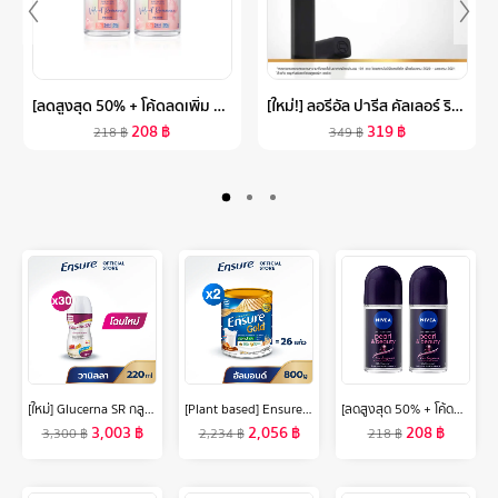
[ลดสูงสุด 50% + โค้ดลดเพิ่ม 20%]นีเวีย เอ็กซ์ตร้า ไบรท์ พรีเมียม ฟราแกรนซ์ เวลเว็ท โรแมนซ์ พีโอนี โรลออน 50มล. 2 ชิ้น NIVEA
[ใหม่!] ลอรีอัล ปารีส คัลเลอร์ ริช อินเทนซ์ วอลุ่ม แมท L’OREAL PARIS COLOR RICHE INTENSE VOLUME MATTE (ลิปแมท, ลิปแมทเนื้อนุ่ม, ลิปลอรีอัล, ติดทนนาน 16 ชั่วโมง)
208
฿
319
฿
218
฿
349
฿
[ใหม่] Glucerna SR กลูเซอนา เอสอาร์ ชนิดน้ำ กลิ่นวานิลลา 220ml 30 ขวด สำหรับผู้ป่วยเบาหวาน
[Plant based] Ensure Gold เอนชัวร์ โกลด์ กลิ่นอัลมอนด์ สูตรโปรตีนธัญพืช 800g 2 กระป๋อง Ensure Gold Plant Based 800gx2
[ลดสูงสุด 50% + โค้ดลดเพิ่ม 20%]นีเวีย เพิร์ล แอนด์ บิวตี้ แบล็ค เพิร์ล โรลออน ระงับกลิ่นกาย 50 มล. 2 ชิ้น NIVEA
3,003
฿
2,056
฿
208
฿
3,300
฿
2,234
฿
218
฿