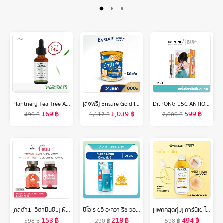
Plantnery Tea Tree Acne Microbiome Intense Serum 30 ml
[ส่งฟรี] Ensure Gold เอนชัวร์ โกลด์ กลิ่นวานิลลา 800g 1 กระป๋อง Ensure Gold Vanilla 800g x1
Dr.PONG 15C ANTIOXIDANT VITAMIN C SHAKE SHAKE SERUM เซรั่มวิตามินซีผสมสด บำรุงผิวใส
169
฿
1,039
฿
599
฿
490
฿
1,117
฿
2,000
฿
[กลูต้า1+วิตามินซี1] ผิวเนียน+ป้องกันUV เสริมภูมิ ดูแลผิว ปรับผิวกระจ่างใส ผิว ใส อินเซ้นส์ INZENT ส่งฟรี
บิโอเร ยูวี อะควา ริช วอเตอร์รี่ เจล 90มล Biore UV Aqua Rich Watery Gel SPF50+ PA++++ 90ml เนื้อเจล
[แพคคู่สุดคุ้ม] การ์นิเย่ ไมเซล่า ออยล์-อินฟิวส์ คลีนซิ่ง วอเตอร์ 400มล Garnier Micellar Oil Infused Cleansing Water 400ml x2 ล้างเครื่องสำอาง
153
฿
218
฿
494
฿
598
฿
290
฿
598
฿