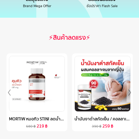
Brand Mega Offer
ช้อปราคา Flash Sale
⚡สินค้าลดแรง⚡
MORTIW หมอทิว STINI ลดน้ำหนัก คุมหิว เผาผลาญไขมัน ควบคุมน้ำหนัก บล็อกแป้งน้ำตาล เอสทีนี่ 30 แคปซูล 681 MG.
น้ำมันงาดำสกัดเย็น / คอลลาเจนไตรเปปไทด์ (90 ซอฟเจล) แคปซูล น้ำมันงาดำ คอลลาเจน (น้ำมันสกัดเย็น) น้ำมันงาดำ ZENJI เซนจิ
219
฿
259
฿
680
฿
390
฿