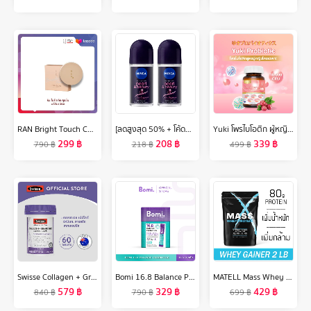
RAN Bright Touch Cushion by Pom Vinij รัน ไบร์ท ทัช คุชชั่น บาย ป้อม วินิจ
[ลดสูงสุด 50% + โค้ดลดเพิ่ม 20%]นีเวีย เพิร์ล แอนด์ บิวตี้ แบล็ค เพิร์ล โรลออน ระงับกลิ่นกาย 50 มล. 2 ชิ้น NIVEA
Yuki โพรไบโอติก ผู้หญิง โดยเฉพาะ 30 แคปซูล Women’s Probiotic
299
฿
208
฿
339
฿
790
฿
218
฿
499
฿
Swisse Collagen + Grape Seed สวิสเซ คอลลาเจน + เกรปซีด
Bomi 16.8 Balance Probiotics (14 x 3g) โบมิ โพรไบโอติกส์ พร้อมทาน
MATELL Mass Whey Protein Gainer 2 lb แมส เวย์ โปรตีน 2ปอนด์ หรือ 908กรัม Non Soy ซอย
579
฿
329
฿
429
฿
840
฿
790
฿
699
฿