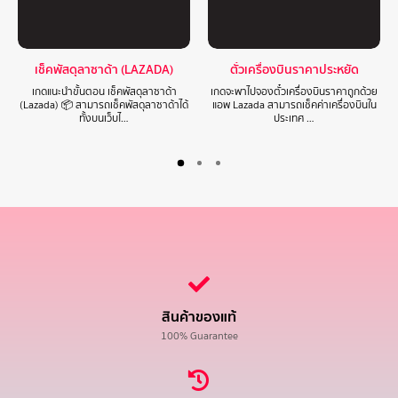
เช็คพัสดุลาซาด้า (LAZADA)
ตั๋วเครื่องบินราคาประหยัด
เกดแนะนำขั้นตอน เช็คพัสดุลาซาด้า
เกดจะพาไปจองตั๋วเครื่องบินราคาถูกด้วย
(Lazada) 📦 สามารถเช็คพัสดุลาซาด้าได้
แอพ Lazada สามารถเช็คค่าเครื่องบินใน
ทั้งบนเว็บไ…
ประเทศ …
สินค้าของแท้
100% Guarantee