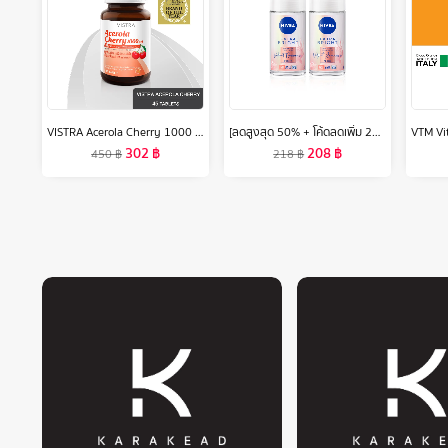
VISTRA Acerola Cherry 1000 mg & Citrus Bioflavonoids Plus - วิสทร้า อะเซโรลาเชอรี่ 1000 มก. & ซิตรัส ไบโอฟลาโวนอยด์ พลัส ( 45 เม็ด )
[ลดสูงสุด 50% + โค้ดลดเพิ่ม 20%]นีเวีย เอ็กซ์ตร้า ไบรท์ พรีเมียม ฟราแกรนซ์ เวลเว็ท โรแมนซ์ พีโอนี โรลออน 50มล. 2 ชิ้น NIVEA
302
฿
208
฿
450
฿
218
฿