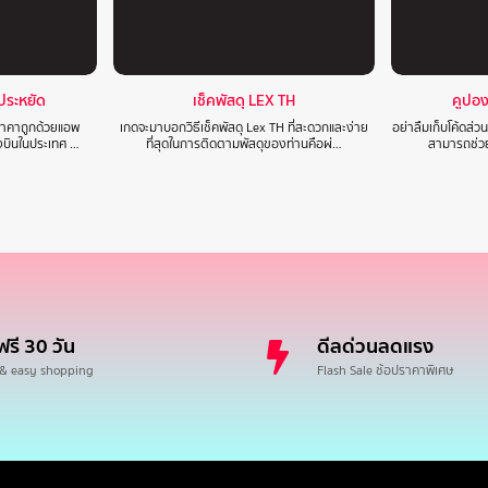
าประหยัด
เช็คพัสดุ LEX TH
คูปอ
นราคาถูกด้วยแอพ
เกดจะมาบอกวิธีเช็คพัสดุ Lex TH ที่สะดวกและง่าย
อย่าลืมเก็บโค้ดส่
องบินในประเทศ …
ที่สุดในการติดตามพัสดุของท่านคือผ่…
สามารถช่วย
ฟรี 30 วัน
ดีลด่วนลดแรง
 & easy shopping
Flash Sale ช้อปราคาพิเศษ