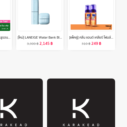
การ์นิเย่ ซากุระ โกลว์ ไฮยาลูรอน บูสเตอร์ เซรั่ม 30 มล.x2 GARNIER SERUM 30ML X2 เซรั่มหน้าใส เซรั่มบำรุงผิวหน้า
[ใหม่] LANEIGE Water Bank Blue Hyaluronic Serum 50ml + Cream 50ml ลาเนจ วอเตอร์ แบงค์ บลู ไฮยาลูโรนิค เซรั่ม + ครีม
[แพ็คคู่] คลีน แอนด์ เคลียร์ โฟมล้างหน้า เซลฟ์โฟมมิ่ง เฟเชียล วอช 150มล. x 2 Clean & Clear Essentials Self Foaming Facial Wash 150ml. x 2
2,145
฿
249
฿
3,300
฿
310
฿