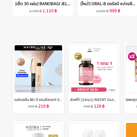
[เซ็ต 30 แผ่น] BANOBAGI JELLY MASK 10 สูตร (สูตรละ 3 แผ่น) บาโนบากิเจลลี่มาส์กแผ่นมาร์คหน้า
[ใหม่!] ORAL-B ออรัลบี แปรงสีฟันไฟฟ้า โปร 2 2000 ELECTRIC POWER TOOTHBRUSH PRO2 2000
1,110
฿
999
฿
2,760
฿
2,690
฿
เมย์เบลลีน ฟิต มี คอนซีลเลอร์ 6.8 มล.MAYBELLINE FIT ME CONCEALER 6.8 ml(เครื่องสำอาง,ใต้ตาคล้ำ,ปกปิด)
ส่งฟรี!! [1แถม1] INZENT Gluta Collagen 1000MG (30 เม็ด) แอล กลูต้า พลัส คอลลาเจน สูตรเข้มข้น 1,000 mg ผิวสว่าง ใส บำรุงสุขภาพดีจากภายใน วิตามินกลูต้า
219
฿
129
฿
299
฿
598
฿