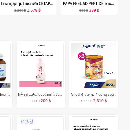
[แพคคู่สุดคุ้ม] เซตาฟิล CETAPHIL GENTLE SKIN CLEANSER เจลทำความสะอาดผิวหน้าและผิวกาย สำหรับผิวบอบบาง แพ้ง่าย และทุกสภาพผิว 1 LITER 2 ขวด
PAPA FEEL 5D PEPTIDE อายครีมเปปไทด์ ต่อต้านริ้วรอยรอบดวงตา 15 กรัม ANTI AGING EYE CREAM
1,578
฿
339
฿
2,260
฿
899
฿
(แพ็ค 100 เม็ด) Bewel Salmon Fish Oil - บีเวลน้ำมันปลาแซลมอน ผสมวิตามินอี มีโอเมก้า 3 (70 เม็ด+ 30 เม็ด)
[แพ็คคู่] จอห์นสันบอดี้แคร์ โลชั่นทาผิว 24 ฮาวเวอร์ลาสติ้ง มอยส์เจอร์ 400 มล. x 2 Johnson Body Care 24 Hour Lasting Moisture Lotion 400 ml. x 2
[ขายดี] Glucerna Plus กลูเซอนา พลัส กลิ่นธัญพืช 800g 3 กระป๋อง Glucerna Plus Wheat 800g x3 สำหรับผู้ป่วยเบาหวาน
209
฿
3,810
฿
330
฿
4,233
฿