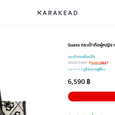
Guess กระเป๋าถือผู้หญิง
กระเป๋าทรงช็อปปิ้ง
19322173257
⚡
FLASH
SALE
⚡
⭐⭐⭐⭐⭐ [ ดูรีวิวจากผู้ซื้อ ]
6,590
฿