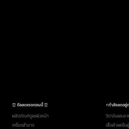
⏰ ดีลลดแรงตอนนี้ ⏰
⚡กำลังลดอยู่ต
ผลิตภัณฑ์ดูแลผิวหน้า
วิตามินและอา
เครื่องสำอาง
เสื้อผ้าแฟชั่น