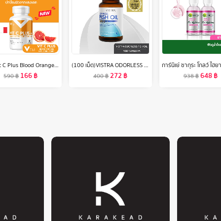
VTM Vit C Plus Blood Orange and Camu Camu วิตซีส้มสีเลือดและคามู คามู วิตามินผิวขาวเด้ง ปกป้องผิวจากแสงแดด
(100 เม็ด)VISTRA ODORLESS FISH OIL 1000 MG (BOT- 100 CAPS) วิสทร้า โอเดอร์เลส ฟิชออยด์ 1000 มก. สูตรใหม่ กลิ่นมินต์ (ขวดใหญ่ บรรจุ 100 เม็ด/ขวด)
166
฿
272
฿
648
฿
590
฿
400
฿
938
฿