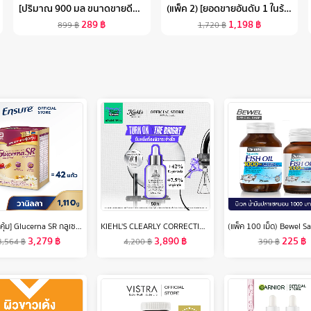
[ปริมาณ 900 มล ขนาดขายดี！] COKKI ANTI-HAIR LOSS SHAMPOO ยาสระผม ลดผมขาดหลุดร่วง
(แพ็ค 2) [ยอดขายอันดับ 1 ในร้านขายยา] SMOOTH E CREAM 100 G. ครีมเวชสำอางลดเลือนริ้วรอย รอยแผลเป็น จุดจ่างดำจากสิว โชว์หน้าใส ไร้ริ้วรอย สมูทอีครีม
289
฿
1,198
฿
899
฿
1,720
฿
[แพคสุดคุ้ม] Glucerna SR กลูเซอนา เอสอาร์ กลิ่นวานิลลา แบบถุงเติม 1,110g 2 กล่อง สำหรับผู้ป่วยเบาหวาน
KIEHL'S CLEARLY CORRECTIVE DARK SPOT SOLUTION 50ML คีลส์ เคลียร์ลี่ คอเรคทีฟ ดาร์ก สปอต โซลูชั่น เซรั่มปรับสีผิวให้สม่ำเสมอ ลดเลือนจุดด่างดำ
3,279
฿
3,890
฿
225
฿
3,564
฿
4,200
฿
390
฿