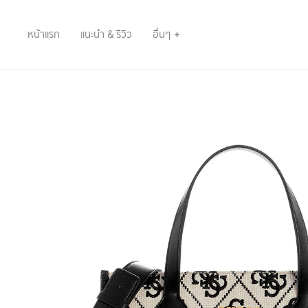
หน้าแรก
แนะนำ & รีวิว
อื่นๆ