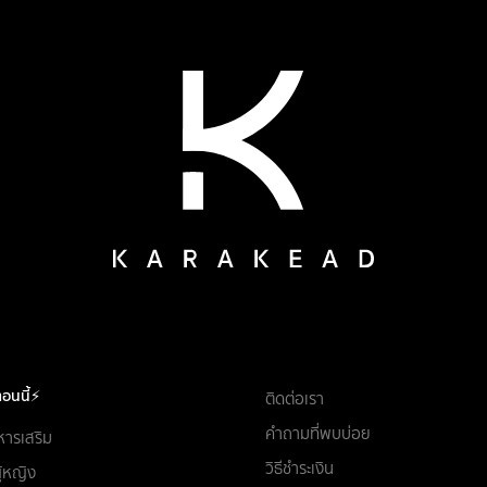
อนนี้⚡
ติดต่อเรา
คำถามที่พบบ่อย
หารเสริม
วิธีชำระเงิน
ผู้หญิง