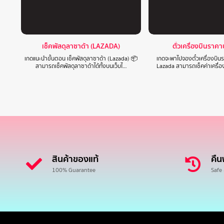
เช็คพัสดุลาซาด้า (LAZADA)
ตั๋วเครื่องบินราค
เกดแนะนำขั้นตอน เช็คพัสดุลาซาด้า (Lazada) 📦
เกดจะพาไปจองตั๋วเครื่องบิ
สามารถเช็คพัสดุลาซาด้าได้ทั้งบนเว็บไ…
Lazada สามารถเช็คค่าเครื่
สินค้าของแท้
คืน
100% Guarantee
Safe