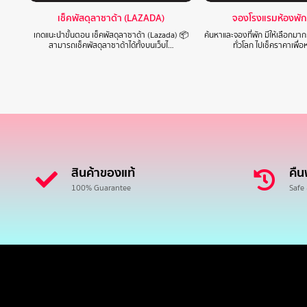
เช็คพัสดุลาซาด้า (LAZADA)
จองโรงแรมห้องพัก
เกดแนะนำขั้นตอน เช็คพัสดุลาซาด้า (Lazada) 📦
ค้นหาและจองที่พัก มีให้เลือกมา
สามารถเช็คพัสดุลาซาด้าได้ทั้งบนเว็บไ…
ทั่วโลก ไปเช็คราคาเพื่อ
สินค้าของแท้
คืน
100% Guarantee
Safe