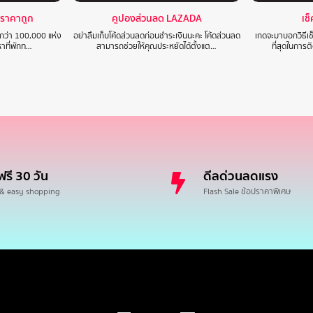
ราคาถูก
คูปองส่วนลด LAZADA
เช
กกว่า 100,000 แห่ง
อย่าลืมเก็บโค้ดส่วนลดก่อนชำระเงินนะคะ โค้ดส่วนลด
เกดจะมาบอกวิธีเช
หาที่พักท…
สามารถช่วยให้คุณประหยัดได้ตั้งแต…
ที่สุดในการ
ฟรี 30 วัน
ดีลด่วนลดแรง
 & easy shopping
Flash Sale ช้อปราคาพิเศษ