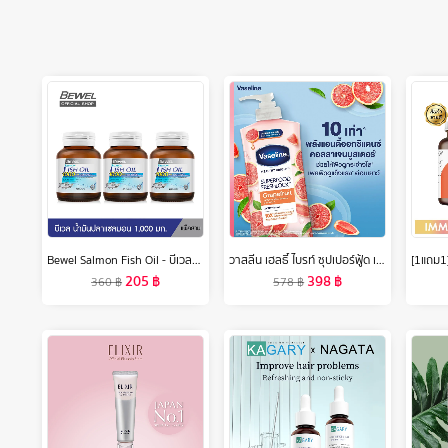
Bewel Salmon Fish Oil - บีเวลน้ำมันปลาแซลมอน ผสมวิตามินอี มีโอเมก้า 3 (30 เม็ด) (แพค 3 ขวด)
วาสลีน เฮลธี้ ไบรท์ ซุปเปอร์ฟู้ด เฟรชล็อค โลชั่น 500 มล. X2 Vaseline Healthy Bright Super Food Fresh Lock Lotion 500 ml. X2
205
฿
398
฿
360
฿
578
฿