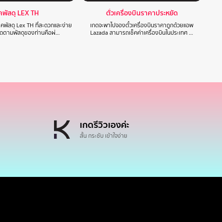
็คพัสดุ LEX TH
ตั๋วเครื่องบินราคาประหยัด
็คพัสดุ Lex TH ที่สะดวกและง่าย
เกดจะพาไปจองตั๋วเครื่องบินราคาถูกด้วยแอพ
ติดตามพัสดุของท่านคือผ่…
Lazada สามารถเช็คค่าเครื่องบินในประเทศ …
เกดรีวิวเองค่ะ
สั้น กระชับ เข้าใจง่าย