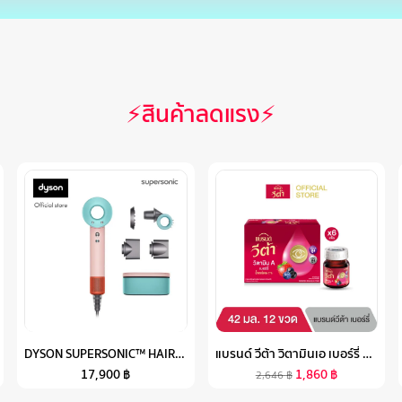
⚡สินค้าลดแรง⚡
DYSON SUPERSONIC™ HAIR DRYER HD15 (CERAMIC POP) ไดร์เป่าผม สีเซรามิก ป็อบ
แบรนด์ วีต้า วิตามินเอ เบอร์รี่ 42 มล. แพค 12 ขวด X 6 แพค (72 ขวด) (ยกลัง) (VETA)
17,900
฿
1,860
฿
2,646
฿