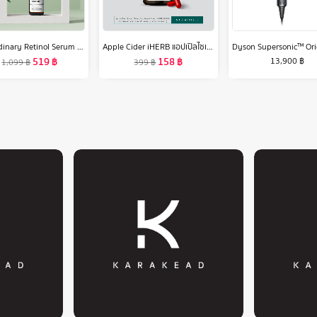
The Ordinary Retinol Serum Anti-Aging Essence Reduces Wrinkles - Retinol 1% In Squalane - 30ml
Apple Cider iHERB แอปเปิลไซเดอร์ วินีการ์ กระปุกละ 60 เม็ด ส่งฟรี iherb ไขมันสะสม อ้วน อาหารเสริม แอปเปิ้ลไซเดอร์วีเนก้า 🍎 สูตรทานง่าย กลิ่นไม่ฉุน แอปเปิ้ล
519
฿
158
฿
13,900
฿
1,099
฿
399
฿