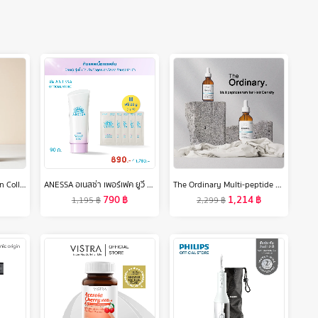
เซรั่มเผยผิวที่ดูใส The Skin Collection Serum Niacinamide10% + NAG8% ขนาด 30ml
ANESSA อเนสซ่า เพอร์เฟค ยูวี ซันสกรีน สกินแคร์ ไบรท์เทนนิ่ง เจล N SPF50+ PA++++ 90 กรัม ฟรี 20 กรัม (4ก. x 5 ชิ้น)
The Ordinary Multi-peptide Serum for Hair Density- 60m l[แพคคู่ 2pcs เอสเซ้นส์ทรีทเม้นต์บำรุงผมให้แข็งแรงและแข็งแรง
790
฿
1,214
฿
1,195
฿
2,299
฿