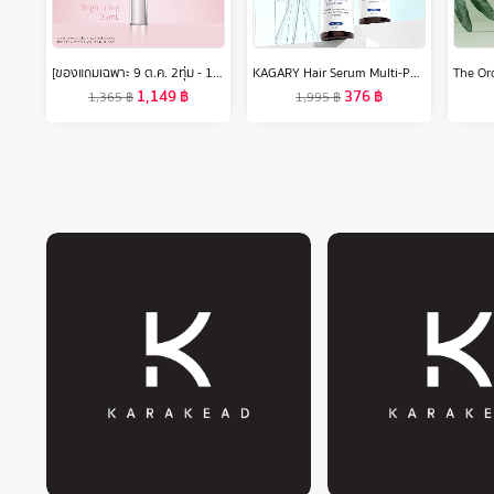
[ของแถมเฉพาะ 9 ต.ค. 2ทุ่ม - 12 ต.ค. 67] อิลิคเซอร์ เดลี ไบรท์เทนนิ่ง ยูวี โพรเทคเตอร์ เอสพีเอฟ 50+ พีเอ++++ 35มล. (กันแดดเนื้อน้ำนม สำหรับผิวกระจ่างใส)
KAGARY Hair Serum Multi-Peptide Serum For Hair Density 30ml เซรั่ม ลดผมร่วง เพิ่มผมใหม่ บำรุงผม เซรั่มบำรุงผม
1,149
฿
376
฿
1,365
฿
1,995
฿