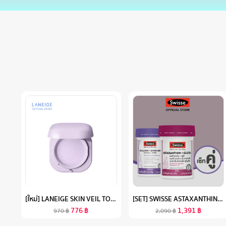
[ใหม่] LANEIGE SKIN VEIL TONE-UP POWDER 7G
[SET] SWISSE ASTAXANTHIN + COLLAGEN สวิสเซ เซทผิวไบร์ท อิ่มฟู กระชับ
776
฿
1,391
฿
970
฿
2,090
฿