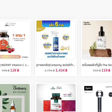
[1แถม1] INZENT Vitamin C 1000mg. วิตามินซี 1000มก. (30 เม็ด) วิตามินซี 1000 มิลลิกรัม Acerola Cherry ผิว
[ขายยกลัง]Certainty สเปรย์ทำความสะอาดผิวแบบไม่ต้องล้างออกเซอร์เทนตี้ ขนาด 350 ML. x6 ขวด
128
฿
1,434
฿
119
฿
598
฿
1,794
฿
550
฿