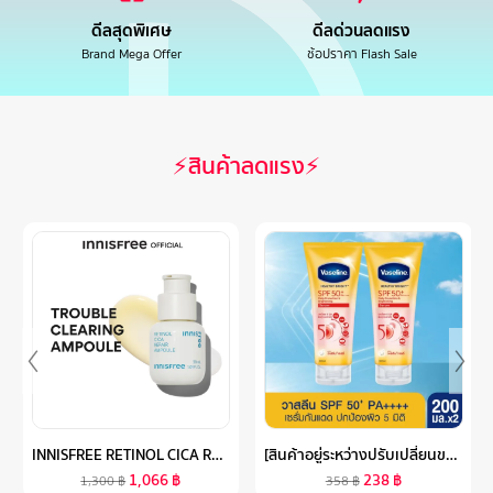
ดีลสุดพิเศษ
ดีลด่วนลดแรง
Brand Mega Offer
ช้อปราคา Flash Sale
⚡สินค้าลดแรง⚡
INNISFREE RETINOL CICA REPAIR AMPOULE อินนิสฟรี เรตินอล แอมพลู ช่วยปรับผิวเรียบเนียน ลดการระคายเคือง
[สินค้าอยู่ระหว่างปรับเปลี่ยนขนาด] วาสลีน เฮลธี ไบรท์ เซรั่มกันแดด ซันแอนด์โพลูชั่น โพรเทคชั่น SPF50+ PA+++ ปกป้องมลภาวะ 170 มล. X2 VASELINE HEALTHY BRIGHT SERUM SPF50 PA+++ SUN + POLLUTION PROTECTION 170 ML. X2
1,066
฿
238
฿
1,300
฿
358
฿