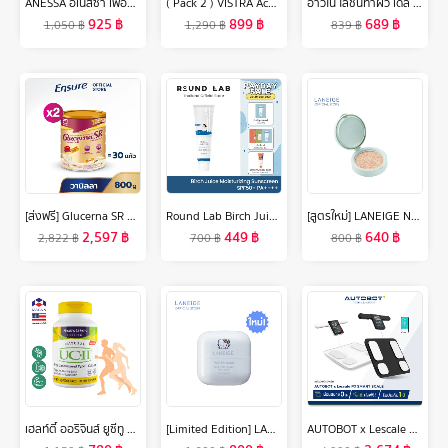
ANESSA อเนสซ่า เพอร์เฟค ยูวี ซันสกรีน สกินแคร์ มิลค์ NA SPF50+ PA++++ 60 มล. (กันแดดเนื้อน้ำนม บางเบาสบายผิว)
( Pack 2 ) VISTRA Acerola Cherry 1000 mg. (100 เม็ด + 45 เม็ด ) - วิสทร้า อะเซโรล่า เชอร์รี่ 1000 มก. ( แพค 2 ขวด = 145 เม็ด )
อาวีโน่ โลชั่นทาผิว เดลี่ มอยส์เจอร์ไรซิ่ง โลชั่น 1000 มล. Aveeno Daily Moisturizing Lotion 1000 ml.
925
฿
899
฿
689
฿
1,050
฿
1,290
฿
839
฿
[ส่งฟรี] Glucerna SR กลูเซอนา เอสอาร์ กลิ่นวานิลลา 800g 2 กระป๋อง Glucerna SR Vanilla 800g x2 สำหรับผู้ป่วยเบาหวาน
Round Lab Birch Juice Moisturizing Sunscreen SPF50+ PA++++
[สูตรใหม่] LANEIGE Neo Cushion Matte Refill 15g. ลาเนจ นีโอคุชชั่น สูตรแมตต์ ปกปิดสูงสุดแต่บางเบา กันแดด กันแสงสีฟ้า ไม่ติดมาส์ก
2,597
฿
449
฿
640
฿
2,822
฿
700
฿
800
฿
เฮลท์ตี้ ออริจินส์ ยูซีทู คอลลาเจน 40 mg x 60 เม็ด Healthy Origins UC II UC2 คอลลาเจนไทพ์ทู /กินร่วมกับ แคลเซี่ยม กลูโคซามีน น้ำมันปลา โอเมก้า 3 พิคโนจินอล ขมิ้นชัน วิตามินดี เค คอลลาเจน กระดูก เจ็บเข่า
[Limited Edition] LANEIGE x HELLO KITTY Water Bank Blue Hyaluronic Gel Cream 50ml ลาเนจ วอเตอร์ แบงค์ บลู ไฮยาลูโรนิค เจล ครีม
AUTOBOT x Lescale P3 เครื่องน้ำหนัก อัจฉริยะ Smart Scale เซนเซอร์ 8 อิเล็กโทรด ตรวจเช็ค Professional มากถึง 20 พารามิเตอร์ [ PRE ]