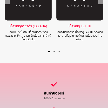
เช็คพัสดุลาซาด้า (LAZADA)
เช็คพัสดุ LEX TH
เกดแนะนำขั้นตอน เช็คพัสดุลาซาด้า
เกดจะมาบอกวิธีเช็คพัสดุ Lex TH ที่สะดวก
(Lazada) 📦 สามารถเช็คพัสดุลาซาด้าได้
และง่ายที่สุดในการติดตามพัสดุของท่าน
ทั้งบนเว็บไ…
คือผ่…
สินค้าของแท้
100% Guarantee