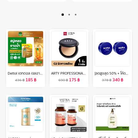
Dettol เดทตอล เจลอาบน้ำแบบถุงเติม สบู่เหลวเดทตอล แอนตี้แบคทีเรีย ถุงเติม 400มล.X4 (เลือกสูตรด้านใน)
ARTY PROFESSIONAL SUPER PERFECT POWDER SPF 25 PA++ 11 กรัม แป้งผสมรองพื้น เครื่องสำอาง แป้งสำหรับใบหน้า แป้ง พัฟ ผสานการเติมเต็มคุณค่าจากวิตามินซี
[ลดสูงสุด 50% + โค้ดลดเพิ่ม 20%]นีเวีย ครีมบำรุงผิวสูตรเข้มข้น 250 มล. 2 ชิ้น NIVEA
185
฿
175
฿
340
฿
436
฿
690
฿
378
฿