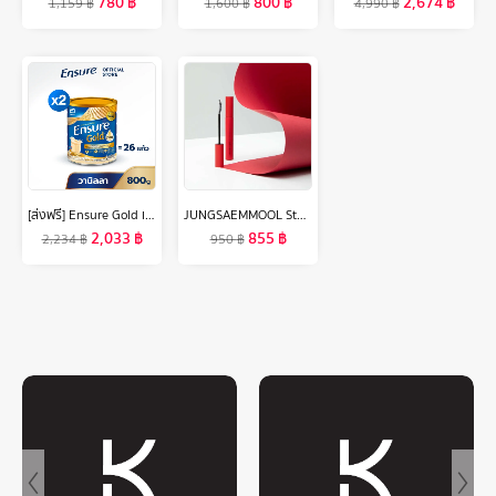
780
฿
800
฿
2,674
฿
1,159
฿
1,600
฿
4,990
฿
[ส่งฟรี] Ensure Gold เอนชัวร์ โกลด์ กลิ่นวานิลลา 800g 2 กระป๋อง Ensure Gold Vanilla 800g x2
JUNGSAEMMOOL Style Up Lash Mascara 7g จองแซมมุล สไตล์ อัพ ลาช มาสคาร่า
2,033
฿
855
฿
2,234
฿
950
฿