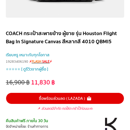
COACH กระเป๋าสะพายข้าง ผู้ชาย รุ่น Houston Flight
Bag In Signature Canvas สีหลากสี 4010 QBMI5
เรียบหรู เหมาะกับทุกโอกาส
19283406190
⚡
FLASH
SALE
⚡
⭐⭐⭐⭐⭐ [ ดูรีวิวจากผู้ซื้อ ]
16,900
฿
11,830
฿
ซื้อพร้อมส่วนลด ( LAZADA )
📌
ส่วนลดมีจำกัด กดใส่ตะกร้าไว้ก่อนนะคะ
คืนสินค้าฟรี ภายใน 30 วัน
จัดจำหน่ายโดย: ร้านค้าทางการ