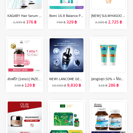
KAGARY Hair Serum Multi-Peptide Serum For Hair Density 30ml เซรั่ม ลดผมร่วง เพิ่มผมใหม่ บำรุงผม เซรั่มบำรุงผม
Bomi 16.8 Balance Probiotics (14 x 3g) โบมิ โพรไบโอติกส์ พร้อมทาน
[NEW] SULWHASOO Concentrated Ginseng Rejuvenating Emulsion 125ml. โซลวาซู อิมัลชั่นโสมเกาหลีช่วยลดเลือนริ้วรอย เพิ่มความยืดหยุ่น ฟื้นฟูผิว อิมัลชั่นซัลวาซู (ปรับสูตรใหม่)
376
฿
329
฿
2,725
฿
1,995
฿
790
฿
3,300
฿
ส่งฟรี!! [1แถม1] INZENT Gluta Collagen 1000MG (30 เม็ด) แอล กลูต้า พลัส คอลลาเจน สูตรเข้มข้น 1,000 mg ผิวสว่าง ใส บำรุงสุขภาพดีจากภายใน วิตามินกลูต้า
NEW! LANCOME GENIFIQUE ULTIMATE, DUAL-REPAIR AUGMENTED SERUM 115 ML สูตรใหม่! เซรั่มอันดับ 1 จากลังโคม ชุ่มชื้นมากขึ้น ฟื้นผิวเสียสะสม ใน 1 สัปดาห์* ด้วยเทคโนโลยีจดสิทธิบัตร เบต้ากลูแคนบริสุทธิ์ 98% (Betaglucan)
[ลดสูงสุด 50% + โค้ดลดเพิ่ม 20%]นีเวีย เจลล้างหน้า แอคเน่ รีแพร์ เจนเทิล ไมโคร เคลนเซอร์ 90 มล. 2 ชิ้น NIVEA
129
฿
9,830
฿
286
฿
598
฿
10,500
฿
318
฿