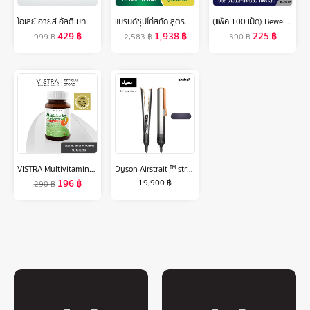
โอเลย์ อายส์ อัลติเมท อายครีม 15 กรัม. ไนอะซินาไมด์ ลดเลือนริ้วรอยและถุงใต้ตา สกินแคร์ Olay Eye Ultimate Eye Cream 15G
แบรนด์ซุปไก่สกัด สูตรต้นตำรับ 70 มล. แพค 15 ขวด x 3 แพค (45 ขวด) (BEC)
(แพ็ค 100 เม็ด) Bewel Salmon Fish Oil - บีเวลน้ำมันปลาแซลมอน ผสมวิตามินอี มีโอเมก้า 3 (70 เม็ด+ 30 เม็ด)
429
฿
1,938
฿
225
฿
999
฿
2,583
฿
390
฿
VISTRA Multivitamins & Minerals Amino - วิสทร้า มัลติวิตามินและมิเนอรัล(30 เม็ด)
Dyson Airstrait ™ straightener (Bright Nickel/Rich Copper) เครื่องหนีบผม
196
฿
19,900
฿
290
฿