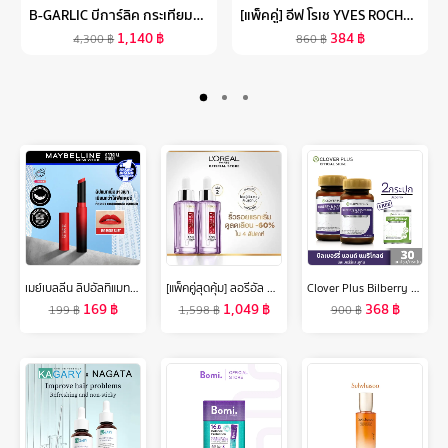
B-GARLIC บีการ์ลิค กระเทียมดำ 60 กรัม เซต 20 ขวด
[แพ็คคู่] อีฟ โรเช YVES ROCHER ANTI-HAIR LOSS SHAMPOO 300 มล. & CONDITIONER 200 มล. แชมพูและครีมนวดลดผมร่วง - จบปัญหาผมร่วง บิ้วผมใหม่ใน 4 สัปดาห์ - ยาสระผม แชมพู แชมพูแก้ผมร่วง ครีมนวดผม
1,140
฿
384
฿
4,300
฿
860
฿
เมย์เบลลีน ลิปอัลทิแมท ลิปแมทผสมเบลอลิ่งเจล เนียนกว่าใช้ฟิลเตอร์ 1.7ก.Ultimatte by Color Sensational Lipstick 1.7g
[แพ็คคู่สุดคุ้ม] ลอรีอัล ปารีส รีไวทัลลิฟท์ ไฮยาลูรอนิค แอซิด เซรั่ม 30 มล. X2 L'Oreal Paris Revitalift Hyaluronic Acid Serum 30mlx2 (hyaluron,loreal,ลอรีอัล ไฮยาลูรอน, ไฮยา)
Clover Plus Bilberry and Marigold Complex บิลเบอร์รี่ แอนด์ แมรี่โกลด์ คอมเพล็กซ์ (30 แคปซูล X2) แถม มัลติบี 7 แคปซูล (อาหารเสริม)
169
฿
1,049
฿
368
฿
199
฿
1,598
฿
900
฿