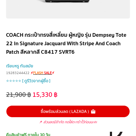
COACH กระเป๋าทรงสี่เหลี่ยม ผู้หญิง รุ่น Dempsey Tote
22 In Signature Jacquard With Stripe And Coach
Patch สีหลากสี C8417 SVRT6
เรียบหรู ทันสมัย
19283244422
⚡
FLASH
SALE
⚡
⭐⭐⭐⭐⭐ [ ดูรีวิวจากผู้ซื้อ ]
21,900
฿
15,330
฿
ซื้อพร้อมส่วนลด ( LAZADA )
📌
ส่วนลดมีจำกัด กดใส่ตะกร้าไว้ก่อนนะคะ
คืนสินค้าฟรี ภายใน 30 วัน