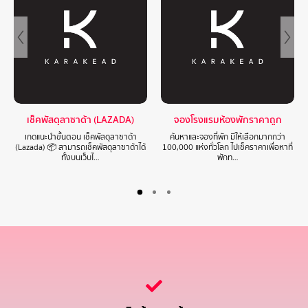
เช็คพัสดุลาซาด้า (LAZADA)
จองโรงแรมห้องพักราคาถูก
เกดแนะนำขั้นตอน เช็คพัสดุลาซาด้า
ค้นหาและจองที่พัก มีให้เลือกมากกว่า
(Lazada) 📦 สามารถเช็คพัสดุลาซาด้าได้
100,000 แห่งทั่วโลก ไปเช็คราคาเพื่อหาที่
ทั้งบนเว็บไ…
พักท…