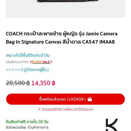
COACH กระเป๋าสะพายข้าง ผู้หญิง รุ่น Jamie Camera
Bag In Signature Canvas สีน้ำตาล CA547 IMAA8
เหมาะกับใช้ในชีวิตประจำวัน
19283213705
⚡
FLASH
SALE
⚡
⭐⭐⭐⭐⭐ [ ดูรีวิวจากผู้ซื้อ ]
20,500
฿
14,350
฿
ซื้อพร้อมส่วนลด ( LAZADA )
📌
ส่วนลดมีจำกัด กดใส่ตะกร้าไว้ก่อนนะคะ
คืนสินค้าฟรี ภายใน 30 วัน
จัดจำหน่ายโดย: ร้านค้าทางการ