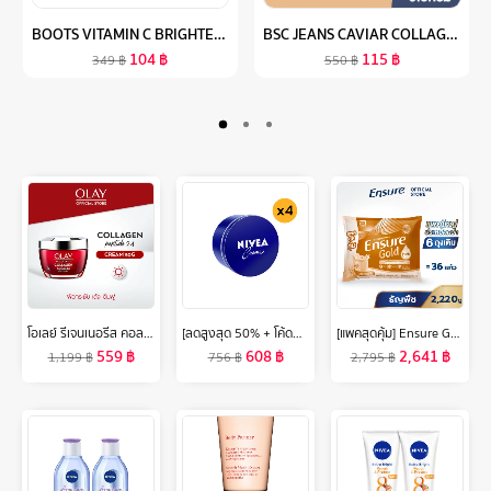
BOOTS VITAMIN C BRIGHTENING& SMOOTHING NIGHT GEL CREAM บู๊ทส์ วิตามิน ซี แอดวานซ์ ไบร์ทเทนนิ่ง แอนด์ สมูทติ้ง ไนท์ เจล ครีม 50 มล
BSC JEANS CAVIAR COLLAGEN POWDER SPF45 PA+++ เนื้อแป้งสัมผัสบางเบา ผิวหน้าแลดูกระจ่างใส ลดความมัน ให้ผิวอื่มเอิบ เนียนนุ่ม แป้งพัพ เครื่องสำอาง
104
฿
115
฿
349
฿
550
฿
โอเลย์ รีเจนเนอรีส คอลลาเจน-เปปไทด์24 ครีม 50 กรัม. ลดเลือนริ้วรอย สกินแคร์ Olay Regenerist Collagen-Peptide24 Moisturizer Cream 50G
[ลดสูงสุด 50% + โค้ดลดเพิ่ม 20%]นีเวีย ครีมบำรุงผิว สูตรเข้มข้น 250 มล. 4 ชิ้น NIVEA
[แพคสุดคุ้ม] Ensure Gold เอนชัวร์ โกลด์ กลิ่นธัญพืช แบบถุงเติม 2,220g Ensure Gold Wheat Sachet 2,220g
559
฿
608
฿
2,641
฿
1,199
฿
756
฿
2,795
฿