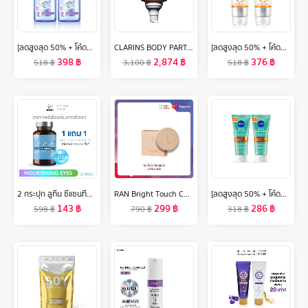
[ลดสูงสุด 50% + โค้ดลดเพิ่ม 20%]นีเวีย ไมเซล่า เช็ดเครื่องสำอาง แอคเน่ แคร์ เมคอัพ เคลียร์ 400 มล. 2 ชิ้น NIVEA
CLARINS BODY PARTNER STRETCH MARK EXPERT 175ML คลาแรงส์ สเตรท มาร์ค เอ็กซ์เพิร์ท ครีมลดรอยแตก มอยส์เจอไรเซอร์ บำรุงผิว โลชั่นบำรุงผิว
[ลดสูงสุด 50% + โค้ดลดเพิ่ม 20%]นีเวียเอ็กซ์ตร้า ไบรท์ รีแพร์ แอนด์ โพรเทค เอสพีเอฟ50 พีเอ+++ บอดี้ เซรั่ม 320มล. 2 ชิ้น NIVEA
398
฿
2,874
฿
376
฿
518
฿
3,100
฿
518
฿
2 กระปุก ลูทีน ซีแซนทีน ขวด วิตามินบำรุงสายตา Lutein Zinc สารสกัดจากองุ่น บำรุงตา บำรุงสายตา (60 แคปซูล) INZENT ส่งฟรี
RAN Bright Touch Cushion by Pom Vinij รัน ไบร์ท ทัช คุชชั่น บาย ป้อม วินิจ
[ลดสูงสุด 50% + โค้ดลดเพิ่ม 20%]นีเวีย เจลล้างหน้า แอคเน่ รีแพร์ เจนเทิล ไมโคร เคลนเซอร์ 90 มล. 2 ชิ้น NIVEA
143
฿
299
฿
286
฿
598
฿
790
฿
318
฿