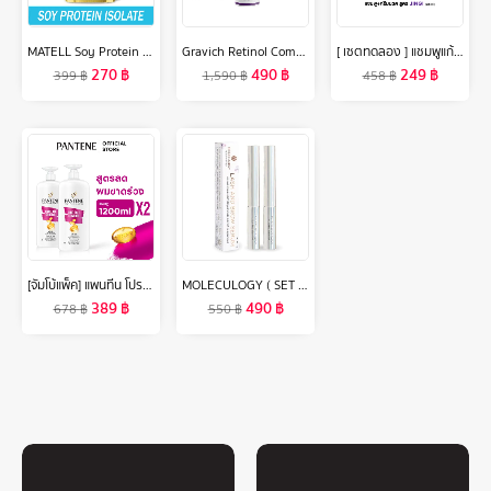
MATELL Soy Protein Isolate Plant Based ถั่วเหลือง ซอย โปรตีน ไอโซเลท (Non Whey เวย์ )
Gravich Retinol Complex Concentrate Serum 30 ml
[ เซตทดลอง ] แชมพูแก้ผมร่วง แทงกีโมรี สูตรจินจิ Daeng Gi Meo Ri JINGI Shampoo/Treatment 50 ml ช่วยบำรุงผมให้หนานุ่ม(DJ)
270
฿
490
฿
249
฿
399
฿
1,590
฿
458
฿
[จัมโบ้แพ็ค] แพนทีน โปร-วี สูตรลดผมขาดหลุดร่วง แชมพู 1.2 ลิตร. x2 ผลิตภัณฑ์ดูแลผม บํารุงผม Pantene Pro-V Hair Fall Control Shampoo 1.2 L. x2
MOLECULOGY ( SET 2 ชิ้น ) Lash and Brow Serum ผลิตภัณฑ์บำรุงขนตาและขนคิ้ว แพ็คคู่ 2 ชิ้น (ขนาด 3.5 กรัม)
389
฿
490
฿
678
฿
550
฿