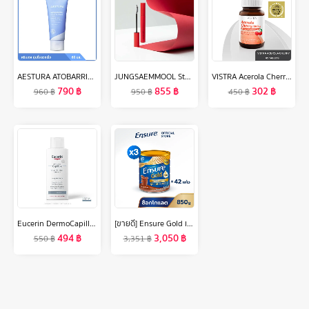
AESTURA ATOBARRIER365 HYDRO SOOTHING CREAM 60ML เอสทูร่า อะโทแบริเออร์365 ไฮโดร ซูทติ้ง ครีม ผลิตภัณฑ์บำรุงผิวหน้า
JUNGSAEMMOOL Style Up Lash Mascara 7g จองแซมมุล สไตล์ อัพ ลาช มาสคาร่า
VISTRA Acerola Cherry 1000 mg & Citrus Bioflavonoids Plus - วิสทร้า อะเซโรลาเชอรี่ 1000 มก. & ซิตรัส ไบโอฟลาโวนอยด์ พลัส ( 45 เม็ด )
790
฿
855
฿
302
฿
960
฿
950
฿
450
฿
Eucerin DermoCapillaire RE-VITALIZING SHAMPOO THINNING HAIR 250 ML ยูเซอริน เดอร์โมคาพิลแลร์ รีไวทัลไลซิ่ง แชมพู ทินนิ่ง แฮร์ 250 มล. (บำรุงเส้นผม)
[ขายดี] Ensure Gold เอนชัวร์ โกลด์ รสช็อกโกแลต 850g 3 กระป๋อง Ensure Gold Chocolate 850g x3
494
฿
3,050
฿
550
฿
3,351
฿