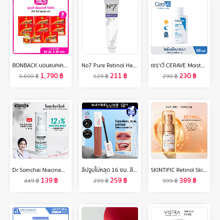
BONBACK บอนแบคเครื่องดื่มรังนกแท้ 100% สูตรต้นตำรับ 42 มล. เซต 8 กล่อง (ุ6ขวด/กล่อง) 48 ขวด
No7 Pure Retinol Hand Cream 75ML นัมเบอร์เซเว่น เพียว เรตินอล แฮนด์ ครีม 75 มล.
เซราวี CERAVE Moisturising Lotion โลชั่นบำรุงผิว ชุ่มชื้น เนื้อสัมผัสบางเบา 88ml
1,790
฿
211
฿
230
฿
3,600
฿
529
฿
290
฿
Dr.Somchai Niacinamide Redefining serum ดร.สมชาย ไนอะซินาไมด์ รีดีไฟน์นิ่ง เซรั่ม 20g. เซรั่มลดเลือนจุดด่างดำ ฝ้า กระ รอยสิว
ลิปจูบไม่หลุด 16 ชม. ลิปจิ้มจุ่มเนื้อแมท เมย์เบลลีน ซุปเปอร์ สเตย์ แมท อิ้งค์ ลิขวิด ลิปสติก 5 มล. MAYBELLINE NEW YORK SUPERSTAY MATTE INK Liquid Lipstick 5 ml (เครื่องสำอาง, ลิปติดทน, ลิปแมท, ลิปกันน้ำ)
SKINTIFIC Retinol Skin Renewal Serum เซรั่มเรตินอลเพื่อผิวอ่อนเยาว์ 20ml
139
฿
259
฿
389
฿
449
฿
299
฿
999
฿