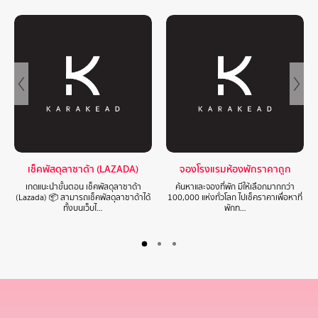
เช็คพัสดุลาซาด้า (LAZADA)
จองโรงแรมห้องพักราคาถูก
เกดแนะนำขั้นตอน เช็คพัสดุลาซาด้า
ค้นหาและจองที่พัก มีให้เลือกมากกว่า
(Lazada) 📦 สามารถเช็คพัสดุลาซาด้าได้
100,000 แห่งทั่วโลก ไปเช็คราคาเพื่อหาที่
ทั้งบนเว็บไ…
พักท…