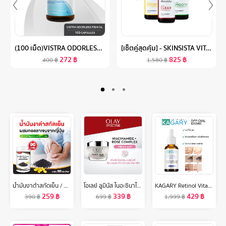
(100 เม็ด)VISTRA ODORLESS FISH OIL 1000 MG (BOT- 100 CAPS) วิสทร้า โอเดอร์เลส ฟิชออยด์ 1000 มก. สูตรใหม่ กลิ่นมินต์ (ขวดใหญ่ บรรจุ 100 เม็ด/ขวด)
[เซ็ตคู่สุดคุ้ม] - SKINSISTA VITAMIN SERIES+ BOOSTER บูสเตอร์เซรั่มเคลียร์สิว ผิวสว่าง เรียบเนียน 20ML. คละสูตรได้
272
฿
825
฿
400
฿
1,580
฿
น้ำมันงาดำสกัดเย็น / คอลลาเจนไตรเปปไทด์ (90 ซอฟเจล) แคปซูล น้ำมันงาดำ คอลลาเจน (น้ำมันสกัดเย็น) น้ำมันงาดำ zenji เซนจิ
โอเลย์ ลูมินัส ไนอะซินาไมด์ โรส คอมเพล็กซ์ ครีม 50 กรัม. กระจ่างใส สกินแคร์ Olay Luminous Niacinamide Rose Complex Cream 50G
KAGARY Retinol Vitamin B3 Serum เอสเซนส์บำรุงผิวหน้า ต่อต้านริ้วรอย เรตินอล เรตินอลเซรั่ม ครีมต่อต้านริ้วรอย
259
฿
339
฿
429
฿
390
฿
699
฿
1,999
฿