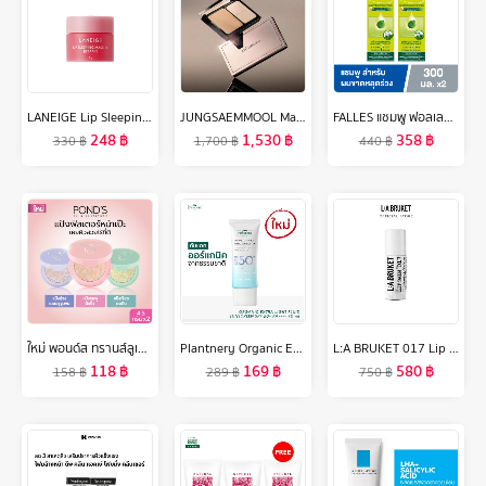
LANEIGE Lip Sleeping Mask Mini Berry 8g ลาเนจ ลิป สลีปปิ้ง มาส์ก มินิ กลิ่นเบอร์รี่ ลิปมันบำรุงปาก สีชมพู ลิปมัน เพิ่มความชุ่มชื้น ริมฝีปากนุ่ม เรียบเนียน
JUNGSAEMMOOL Masterclass Powder Foundation 9.5g จองแซมมุล มาสเตอร์คลาส พาวเดอร์ ฟาวน์เดชั่น แป้งผสมรองพื้น ปกปิดเรียบเนียน
FALLES แชมพู ฟอลเลส สูตรผมหนานุ่มแข็งแรง 300 มล 2 ขวด
248
฿
1,530
฿
358
฿
330
฿
1,700
฿
440
฿
ใหม่ พอนด์ส ทรานส์ลูเซนท์ คอมแพค พาวเดอร์ (แป้งตลับ) แป้งฟิลเตอร์หน้าเป๊ะ คุมมันติดทน 12 ชม. ใช้ได้ทุกสีผิว 4.5ก แพ็คคู่ (เลือกสูตรด้านใน)
Plantnery Organic Extra Light Fluid Sunscreen SPF50+ PA++++
L:A BRUKET 017 Lip Balm Almond/Coconut 14g ผลิตภัณฑ์บำรุงริมฝีปาก อัลมอนด์/โคโค่นัท
118
฿
169
฿
580
฿
158
฿
289
฿
750
฿