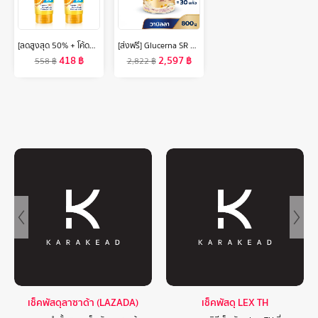
[ลดสูงสุด 50% + โค้ดลดเพิ่ม 20%]นีเวีย เซรั่มบำรุงผิวกาย เอ็กซ์ตร้า ไบรท์ ซูเปอร์ซี+ วิตามิน เซรั่ม SPF 50 PA +++ 320 มล. 2 ชิ้น NIVEA
[ส่งฟรี] Glucerna SR กลูเซอนา เอสอาร์ กลิ่นวานิลลา 800g 2 กระป๋อง Glucerna SR Vanilla 800g x2 สำหรับผู้ป่วยเบาหวาน
418
฿
2,597
฿
558
฿
2,822
฿
เช็คพัสดุลาซาด้า (LAZADA)
เช็คพัสดุ LEX TH