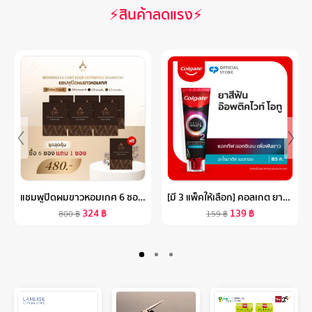
⚡สินค้าลดแรง⚡
แชมพูปิดผมขาวหอมเกศ 6 ซอง แถม 1 ซอง
[มี 3 แพ็คให้เลือก] คอลเกต ยาสีฟัน อ๊อพติค ไวท์ โอทู 85 กรัม (อะโรมาติค / พีช ออสแมนตัส) COLGATE OPTIC WHITE O2 85G. (AROMANTIC / PEACH OSMANTHUS) (ยาสีฟันฟันขาว, WHITENING)
324
฿
139
฿
800
฿
159
฿