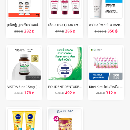
[แพ็คคู่] นูโทรจีนา โฟมล้างหน้า ดีพ คลีน แอคเน่ โฟมมิ่ง คลีนเซอร์ 100 ก. x 2 Neutrogena Deep Clean Acne Foaming Cleanser 100 g. x 2, โฟมล้างหน้า วิปโฟมอะมิโน, Salicylic Acid + IPMP, ลดการเกิดสิวใหม่ ลดการอุดตัน ลดความมันส่วนเกิน
(ซื้อ 2 แถม 1) Tea Tree ที ทรี โฟมล้างหน้า ไวท์เทนนิ่ง ขนาด 4.8 ออนซ์ Whitening Facial Foam ผิวนุ่มชุ่มชื่น ดูกระจ่างใส 2 Free 1
ลา โรช-โพเซย์ La Roche-Posay Effaclar K [+] ครีมจัดการปัญหาสิวอุดตัน ช่วยผลัดเซลล์ผิวอย่างอ่อนโยน คุมความมันได้ยาวนาน สำหรับผิวผสมและผิวมัน 40ml.
282
฿
286
฿
850
฿
398
฿
477
฿
1,090
฿
VISTRA Zinc 15mg ( 45 caps) - วิสทร้า ซิงก์ 15 มก. ( 45 เม็ด)
POLIDENT DENTURE ADHESIVE CREAM FRESH MINT 60G X 2 โพลิเดนท์ ครีมติดฟันปลอม กลิ่นมิ้นท์ 60 กรัม แพ็ค 2
Kirei Kirei โฟมล้างมือ คิเรอิ คิเรอิ กลิ่นออริจินอล Original ชนิดถุงเติม 200 ml 12 ถุง
178
฿
492
฿
312
฿
270
฿
570
฿
468
฿