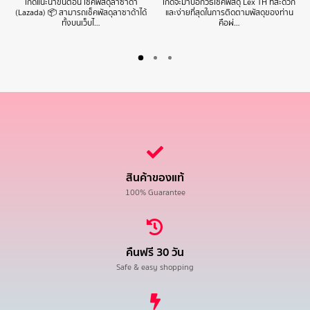
เกดแนะนำขั้นตอน เช็คพัสดุลาซาด้า
เกดจะมาบอกวิธีเช็คพัสดุ Lex TH ที่สะดวก
(Lazada) 📦 สามารถเช็คพัสดุลาซาด้าได้
และง่ายที่สุดในการติดตามพัสดุของท่าน
ทั้งบนเว็บไ…
คือผ่…
สินค้าของแท้
100% Guarantee
คืนฟรี 30 วัน
Safe & easy shopping