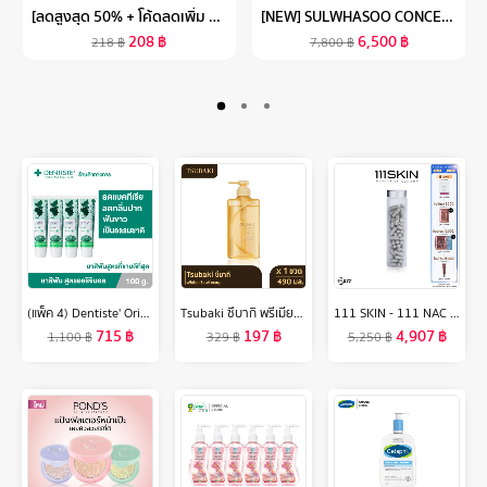
[ลดสูงสุด 50% + โค้ดลดเพิ่ม 20%]นีเวียเพิร์ล แอนด์ บิวตี้ โรลออน ระงับกลิ่นกาย สำหรับผู้หญิง 50 มล. 2 ชิ้น NIVEA
[NEW] SULWHASOO CONCENTRATED GINSENG REJUVENATING CREAM 50ML. ครีมต่อต้านริ้วรอย มอบความกระชับ เพิ่มความยืดหยุ่นและระดับความชุ่มชื้นสู่ผิว (ปรับสูตรใหม่)
208
฿
6,500
฿
218
฿
7,800
฿
(แพ็ค 4) Dentiste' Original Toothpaste 100 g. ยาสีฟันเดนทิสเต้ ช่วยลดแบคทีเรีย ยับยั้งการสะสมของแบคทีเรียนานถึง 8 ชั่วโมง ลดกลิ่นปาก ลมหายใจหอมสดชื่น
Tsubaki ซึบากิ พรีเมียม รีแพร์ แชมพู (ขวดทอง) 490 มล.
111 SKIN - 111 NAC Y2 DIETARY SUPPLEMENT PRODUCT 90 CAPSULES 111 สกิน 111 แน็ค วาย2 ไดเอทแทรี่ ซัพพรีเมน 90 แคปซูล
715
฿
197
฿
4,907
฿
1,100
฿
329
฿
5,250
฿