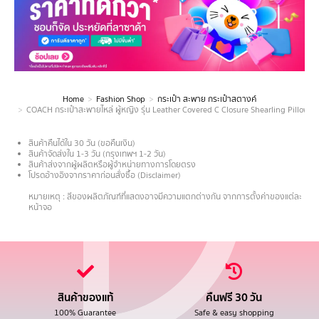
Home
Fashion Shop
กระเป๋า สะพาย กระเป๋าสตางค์
You are here:
COACH กระเป๋าสะพายไหล่ ผู้หญิง รุ่น Leather Covered C Closure Shearling Pillow
สินค้าคืนได้ใน 30 วัน (ขอคืนเงิน)
สินค้าจัดส่งใน 1-3 วัน (กรุงเทพฯ 1-2 วัน)
สินค้าส่งจากผู้ผลิตหรือผู้จำหน่ายทางการโดยตรง
โปรดอ้างอิงจากราคาก่อนสั่งซื้อ (Disclaimer)
.
หมายเหตุ : สีของผลิตภัณฑ์ที่แสดงอาจมีความแตกต่างกัน จากการตั้งค่าของแต่ละ
หน้าจอ
สินค้าของแท้
คืนฟรี 30 วัน
100% Guarantee
Safe & easy shopping