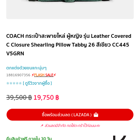
COACH กระเป๋าสะพายไหล่ ผู้หญิง รุ่น Leather Covered
C Closure Shearling Pillow Tabby 26 สีเขียว CC445
V5GRN
ตกแต่งด้วยขนแกะนุ่มๆ
18816907356
⚡
FLASH
SALE
⚡
⭐⭐⭐⭐⭐ [ ดูรีวิวจากผู้ซื้อ ]
39,500
฿
19,750
฿
ซื้อพร้อมส่วนลด ( LAZADA )
📌
ส่วนลดมีจำกัด กดใส่ตะกร้าไว้ก่อนนะคะ
คืนสินค้าฟรี ภายใน 30 วัน