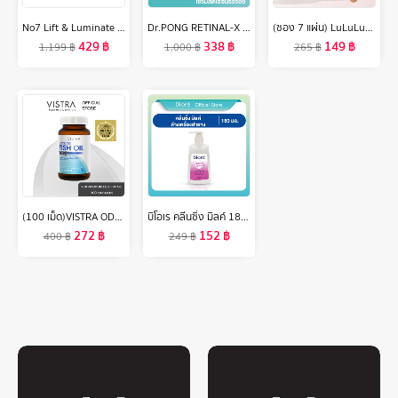
No7 Lift & Luminate Triple Action Night Cream 50ML นัมเบอร์เซเว่น ลิฟท์ แอนด์ ลูมิเนท ทริปเปิ้ล แอคชั่น ไนท์ ครีม 50มล.
Dr.PONG RETINAL-X TIMELESS ANTI-AGING SERUM เซรั่มลดเลือนริ้วรอย
(ซอง 7 แผ่น) LuLuLun Precious Moist Face mask ลูลูลูน แผ่นมาสก์หน้า สูตรผิวกระชับ อ่อนเยาว์ พรีเชียส มอยซ์
429
฿
338
฿
149
฿
1,199
฿
1,000
฿
265
฿
(100 เม็ด)VISTRA ODORLESS FISH OIL 1000 MG (BOT- 100 CAPS) วิสทร้า โอเดอร์เลส ฟิชออยด์ 1000 มก. สูตรใหม่ กลิ่นมินต์ (ขวดใหญ่ บรรจุ 100 เม็ด/ขวด)
บิโอเร คลีนซิ่ง มิลค์ 180 มล Biore Cleansing Milk 180 ml ล้างเครื่องสำอาง
272
฿
152
฿
400
฿
249
฿