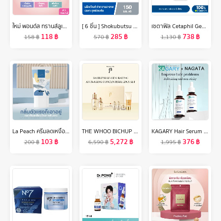
ใหม่ พอนด์ส ทรานส์ลูเซนท์ คอมแพค พาวเดอร์ (แป้งตลับ) แป้งฟิลเตอร์หน้าเป๊ะ คุมมันติดทน 12 ชม. ใช้ได้ทุกสีผิว 4.5ก แพ็คคู่ (เลือกสูตรด้านใน)
[ 6 ชิ้น ] Shokubutsu ผลิตภัณฑ์ทำความสะอาดเฉพาะจุดซ่อนเร้น Feminine Cleansing สูตร Daily Gentle Care Shiso Extract & Aloe Vera 150 มล.
เซตาฟิล Cetaphil Gentle Skin Cleanser เจลทำความสะอาดผิวหน้าและผิวกาย สำหรับผิวบอบบาง แพ้ง่าย และทุกสภาพผิว 1 Litre.
118
฿
285
฿
738
฿
158
฿
570
฿
1,130
฿
La Peach ครีมลดเหงื่อ และระงับกลิ่นกาย กลิ่น Original LaPeach ลาพีช
THE WHOO BICHUP ULTIMATE RECOVERY YOUTH SERUM SET
KAGARY Hair Serum Multi-Peptide Serum For Hair Density 30ml เซรั่ม ลดผมร่วง เพิ่มผมใหม่ บำรุงผม เซรั่มบำรุงผม
103
฿
5,272
฿
376
฿
200
฿
6,590
฿
1,995
฿