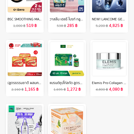
BSC SMOOTHING MATTE POWDER SPF 20 PA++ แพคคู่สุดคุ้ม (ตลับจริง 10.5 กรัม และตลับ รีฟิลแบบเติม 10.5 กรัม) แป้งที่ได้รับรางวัลการันตีจากนิตยสารชื่อดัง COSMO KISS BEAUTY AWARDS 2015 เครื่องสำอาง แป้ง พัฟ
วาสลีน เฮลธี ไบรท์ กลูต้า-ไฮยา เซรั่ม เบิสท์ โลชั่น 300 มล. แพ็คคู่ Vaseline Healthy Bright Gluta-Hya Serum Burst Lotion 300 ml. Twin
NEW! LANCOME GENIFIQUE ULTIMATE, DUAL-REPAIR AUGMENTED SERUM 50 ML สูตรใหม่! เซรั่มอันดับ 1 จากลังโคม ชุ่มชื้นมากขึ้น ฟื้นผิวเสียสะสม ใน 1 สัปดาห์* ด้วยเทคโนโลยีจดสิทธิบัตร เบต้ากลูแคนบริสุทธิ์ 98% (Betaglucan)
519
฿
285
฿
4,825
฿
1,000
฿
538
฿
5,200
฿
(สูตรธรรมชาติ ผสมคอลลาเจน 200 มล. 3 แพค) บอนแบค ชุดเครื่องดื่มรังนกสำเร็จรูปผสมคอลลาเจน Bonback รังนกบอนแบค รังนก ของขวัญ ปีใหม่
แบรนด์ซุปไก่สกัด สูตรต้นตำรับ 42 มล. แพค 15 ขวด x 3 แพค (45 ขวด) (BEC)
Elemis Pro-Collagen Marine Cream 50 ml. เอเลมิส โปร คอลลาเจน มารีน ครีม (ครีมบำรุงผิวหน้า , ริ้วรอย , กระชับ , เรียบเนียน)
1,165
฿
1,272
฿
4,080
฿
2,160
฿
1,695
฿
4,800
฿