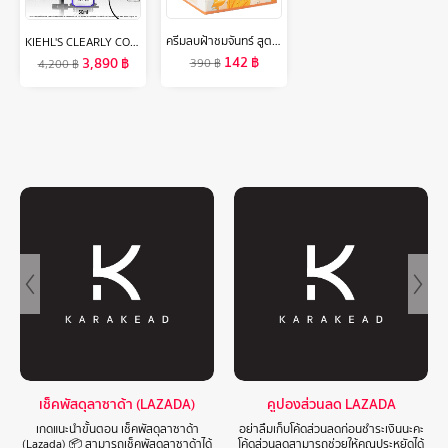
ครีมลบฝ้าชมจันทร์ สูตรใหม่ กระปุก 15 กรัม( Anti-Melasma Cream )
KIEHL'S CLEARLY CORRECTIVE DARK SPOT SOLUTION 50ML คีลส์ เคลียร์ลี่ คอเรคทีฟ ดาร์ก สปอต โซลูชั่น เซรั่มปรับสีผิวให้สม่ำเสมอ ลดเลือนจุดด่างดำ
142
฿
3,890
฿
390
฿
4,200
฿
เช็คพัสดุลาซาด้า (LAZADA)
คูปองส่วนลด LAZADA
เกดแนะนำขั้นตอน เช็คพัสดุลาซาด้า
อย่าลืมเก็บโค้ดส่วนลดก่อนชำระเงินนะคะ
(Lazada) 📦 สามารถเช็คพัสดุลาซาด้าได้
โค้ดส่วนลดสามารถช่วยให้คุณประหยัดได้