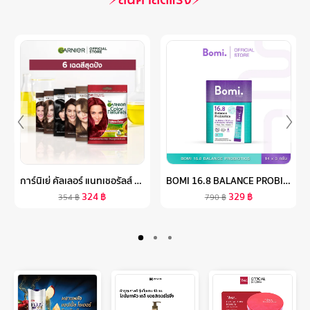
การ์นิเย่ คัลเลอร์ แนทเชอรัลส์ แพค 6 ชิ้น | GARNIER COLOR NATURALS 6 PCS (สีผมยาย้อมผมGARNIER HAIR COLOR)
BOMI 16.8 BALANCE PROBIOTICS (14 X 3G) โบมิ โพรไบโอติกส์ พร้อมทาน
324
฿
329
฿
354
฿
790
฿