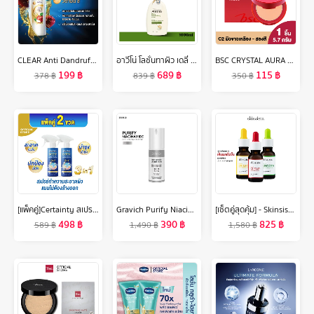
CLEAR Anti Dandruff Shampoo (2 bottles) เคลียร์ แชมพูขจัดรังแค (2 ขวด)
อาวีโน่ โลชั่นทาผิว เดลี่ มอยส์เจอร์ไรซิ่ง โลชั่น 1000 มล. Aveeno Daily Moisturizing Lotion 1000 ml.
BSC CRYSTAL AURA POWDER SPF 30 PA+++ แป้งแต่งหน้าเนื้อสัมผัสเนียนละเอียดบางเบา ให้ใบหน้าดูกระจ่างใสเปล่งปลั่งอย่างเป็นธรรมชาติ หน้าไม่เยิ้มไม่มั
199
฿
689
฿
115
฿
378
฿
839
฿
350
฿
[แพ็คคู่]Certainty สเปรย์ทำความสะอาดผิวแบบไม่ต้องล้างออกเซอร์เทนตี้ ขนาด 350 ML. x2 ขวด
Gravich Purify Niacinamide Concentrate Serum 30 ml
[เซ็ตคู่สุดคุ้ม] - Skinsista Vitamin series+ Booster บูสเตอร์เซรั่มเคลียร์สิว ผิวสว่าง เรียบเนียน 20ml. คละสูตรได้
498
฿
390
฿
825
฿
589
฿
1,490
฿
1,580
฿