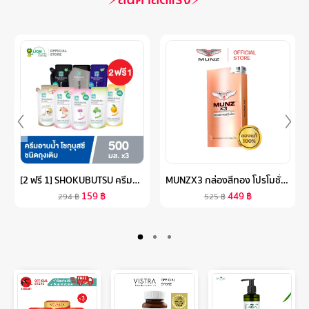
[2 ฟรี 1] SHOKUBUTSU ครีมอาบน้ำ โชกุบุสซึ รีฟิล ถุงเติม 500 มล. (เลือกสูตร)
MUNZX3 กล่องสีทอง โปรโมชั่น1กล่องใหม่ (10 แคปซูล ) 1 กล่อง อาหารเสริมสำหรับผู้ชาย
159
฿
449
฿
294
฿
525
฿