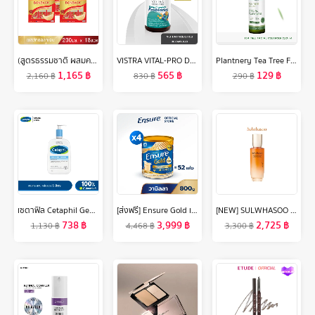
(สูตรธรรมชาติ ผสมคอลลาเจน 200 มล. 3 แพค) บอนแบค ชุดเครื่องดื่มรังนกสำเร็จรูปผสมคอลลาเจน Bonback รังนกบอนแบค รังนก ของขวัญ ปีใหม่
VISTRA VITAL-PRO Daily Complete Probiotics ( 30 Capsules) วิสทร้า ไวเทิล-โปร เดลี่ คอมพลีท โพรไบโอติกส์ ( 30 แคปซูล )
Plantnery Tea Tree Facial Cleanser 250 ml
1,165
฿
565
฿
129
฿
2,160
฿
830
฿
290
฿
เซตาฟิล Cetaphil Gentle Skin Cleanser เจลทำความสะอาดผิวหน้าและผิวกาย สำหรับผิวบอบบาง แพ้ง่าย และทุกสภาพผิว 1 Litre.
[ส่งฟรี] Ensure Gold เอนชัวร์ โกลด์ กลิ่นวานิลลา 800g 4 กระป๋อง Ensure Gold Vanilla 800g x4
[NEW] SULWHASOO Concentrated Ginseng Rejuvenating Emulsion 125ml. โซลวาซู อิมัลชั่นโสมเกาหลีช่วยลดเลือนริ้วรอย เพิ่มความยืดหยุ่น ฟื้นฟูผิว อิมัลชั่นซัลวาซู (ปรับสูตรใหม่)
738
฿
3,999
฿
2,725
฿
1,130
฿
4,468
฿
3,300
฿