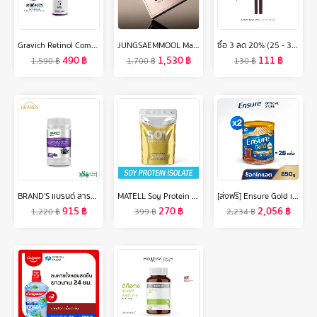
Gravich Retinol Complex Concentrate Serum 30 ml
JUNGSAEMMOOL Masterclass Powder Foundation 9.5g จองแซมมุล มาสเตอร์คลาส พาวเดอร์ ฟาวน์เดชั่น แป้งผสมรองพื้น ปกปิดเรียบเนียน
ซื้อ 3 ลด 20% (25 - 31 ต.ค. 67) ETUDE Drawing Eye Brow (0.25 g จำนวน 1 ชิ้น) อีทูดี้ ดินสอเขียนคิ้ว
490
฿
1,530
฿
111
฿
1,590
฿
1,700
฿
130
฿
BRAND'S เเบรนด์ สารสกัดจากเเบล็กเคอร์เเรนท์ ผสมลูทีนเเละซีเเซนทีน 1 ขวด (60 เม็ด/ขวด)
MATELL Soy Protein Isolate Plant Based ถั่วเหลือง ซอย โปรตีน ไอโซเลท (Non Whey เวย์ )
[ส่งฟรี] Ensure Gold เอนชัวร์ โกลด์ รสช็อกโกแลต 850g 2 กระป๋อง Ensure Gold Chocolate 850g x2
915
฿
270
฿
2,056
฿
1,220
฿
399
฿
2,234
฿