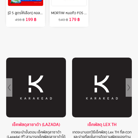
[มี 5 สูตรให้เลือก] คอลเกต น้ำยาบ้วนปาก พลักซ์ 750 มล.รวม 2 ขวด [Available in 5 variants] Colgate Plax Mouthwash 750 ml Total 2 bottles
MORTIW หมอทิว FOS PLUS ดีท็อก ขับถ่าย ท้องผูก ปรับสมดุลการขับถ่าย detox ขับของเสียออกจากร่างกาย เอฟโอเอส พลัส 30 แคปซูล 500 mg.
199
฿
179
฿
498
฿
540
฿
เช็คพัสดุลาซาด้า (LAZADA)
เช็คพัสดุ LEX TH
เกดแนะนำขั้นตอน เช็คพัสดุลาซาด้า
เกดจะมาบอกวิธีเช็คพัสดุ Lex TH ที่สะดวก
(Lazada) 📦 สามารถเช็คพัสดุลาซาด้าได้
และง่ายที่สุดในการติดตามพัสดุของท่าน