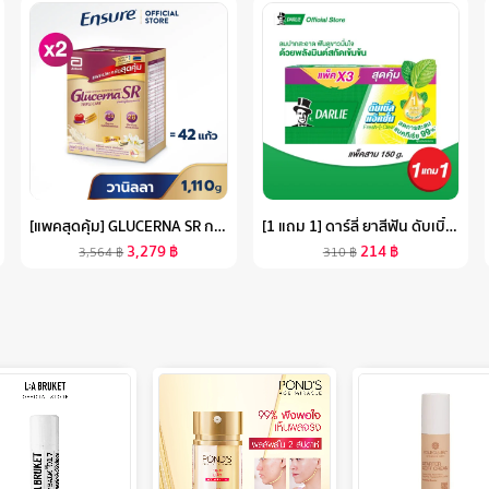
[แพคสุดคุ้ม] GLUCERNA SR กลูเซอนา เอสอาร์ กลิ่นวานิลลา แบบถุงเติม 1,110G 2 กล่อง สำหรับผู้ป่วยเบาหวาน
[1 แถม 1] ดาร์ลี่ ยาสีฟัน ดับเบิ้ล แอ็คชั่น 150 กรัม [แพ็ค 3] รวม 2 กล่อง
3,279
฿
214
฿
3,564
฿
310
฿