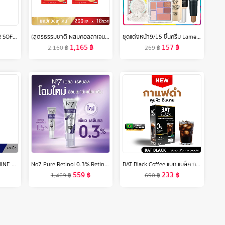
MOLECULOGY STARTER SOFT CREAM โมเลกุลโลจี้ สตาร์ทเตอร์ ซอฟท์ ครีม
(สูตรธรรมชาติ ผสมคอลลาเจน 200 มล. 3 แพค) บอนแบค ชุดเครื่องดื่มรังนกสำเร็จรูปผสมคอลลาเจน Bonback รังนกบอนแบค รังนก ของขวัญ ปีใหม่
ชุดแต่งหน้า9/15 ชิ้นครีม Lameila BB + แป้ง + อายแชโดว์ + มาสคาร่า + ดินสอเขียนคิ้ว + ครีมไพรเมอร์แยก + ลิปสติก + ปากกาคอนทัวร์สองด้าน + อายไลเนอร์
1,165
฿
157
฿
2,160
฿
269
฿
VISTRASPORTS L-ARGININE PLUS L-ORNITHINE 1000 MG. (60 เม็ด)
No7 Pure Retinol 0.3% Retinol Night Concentrate Serum 30Ml นัมเบอร์เซเว่น เพียว เรตินอล 0.3% เรตินอล ไนท์ คอนเซ็นเทรท เซรั่ม 30มล.
BAT Black Coffee แบท แบล็ค กาแฟดำ อเมริกาโน่ คุมหิว สูตรไม่มีน้ำตาล ดื่มง่าย 0%
559
฿
233
฿
1,469
฿
690
฿