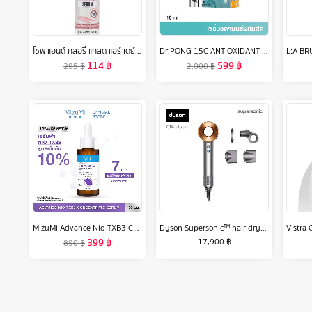
โซพ แอนด์ กลอรี่ แกลด แฮร์ เดย์ สมูทติ้ง เซรั่ม 100 มล.
Dr.PONG 15C ANTIOXIDANT VITAMIN C SHAKE SHAKE SERUM เซรั่มวิตามินซีผสมสด บำรุงผิวใส
114
฿
599
฿
295
฿
2,000
฿
MizuMi Advance Nio-TXB3 Concentrate Serum 30 ml เซรั่มฝ้า สูตรเข้มข้น 10% ลดเลือนฝ้าหนา ฝ้าแดด กระ ที่ฝังลึก ให้จางลง
Dyson Supersonic™ hair dryer HD15 (Nickel/Copper) ไดร์เป่าผม สีนิกเกิล/ริชคอปเปอร์
399
฿
17,900
฿
890
฿