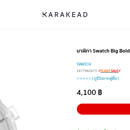
นาฬิกา Swatch Big Bol
SWATCH
1877982673
⚡
FLASH
SALE
⚡
⭐⭐⭐⭐⭐ [ ดูรีวิวจากผู้ซื้อ ]
4,100
฿