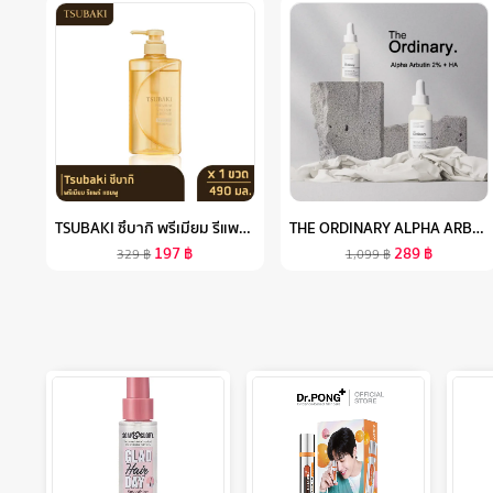
TSUBAKI ซึบากิ พรีเมียม รีแพร์ แชมพู (ขวดทอง) 490 มล.
THE ORDINARY ALPHA ARBUTIN 2% + HA - DARK SPOTS WITH HYDRATING HYALURONIC ACID 30ML เซรั่มลดเลือนริ้วรอย เซรั่มบำรุงหน้า ลดเลือนริ้วรอยร่องลึก ไวท์เทนนิ่ง ไบร์ทเทนนิ่ง ควบคุมความมัน
197
฿
289
฿
329
฿
1,099
฿