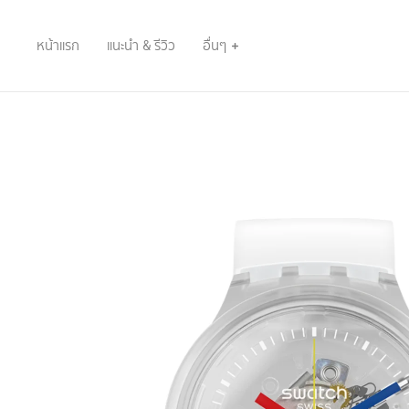
หน้าแรก
แนะนำ & รีวิว
อื่นๆ