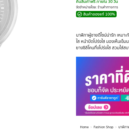
คืนสินค้าฟรี ภายใน 30 วัน
จัดจำหน่ายโดย: ร้านค้าทางการ
สินค้าของแท้ 100%
นาฬิกาผู้ชายดีไซน์น่ารัก เหม
ใส หน้าปัดโปร่งใส มองเห็นเข็ม
ยางซิลิโคนกึ่งโปร่งใส สวมใส่สบา
Home
Fashion Shop
นาฬิกาผ
You are here: