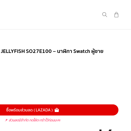
d JELLYFISH SO27E100 – นาฬิกา Swatch ผู้ชาย
ซื้อพร้อมส่วนลด ( LAZADA )
📌
ส่วนลดมีจำกัด กดใส่ตะกร้าไว้ก่อนนะคะ