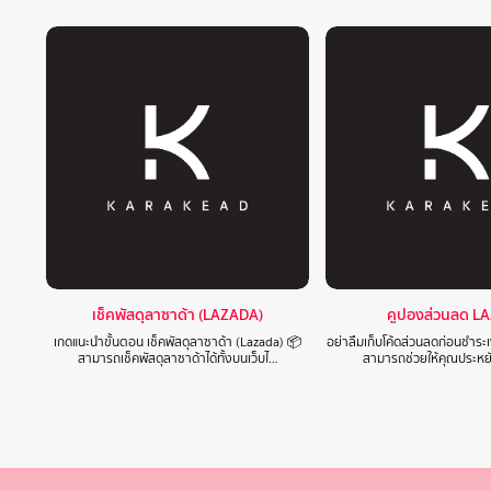
เช็คพัสดุลาซาด้า (LAZADA)
คูปองส่วนลด L
เกดแนะนำขั้นตอน เช็คพัสดุลาซาด้า (Lazada) 📦
อย่าลืมเก็บโค้ดส่วนลดก่อนชำระเ
สามารถเช็คพัสดุลาซาด้าได้ทั้งบนเว็บไ…
สามารถช่วยให้คุณประหยั