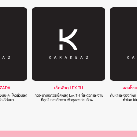
AZADA
เช็คพัสดุ LEX TH
จองโรง
งินนะคะ โค้ดส่วนลด
เกดจะมาบอกวิธีเช็คพัสดุ Lex TH ที่สะดวกและง่าย
ค้นหาและจองที่พัก
ดได้ตั้งแต…
ที่สุดในการติดตามพัสดุของท่านคือผ่…
ทั่วโลก ไ