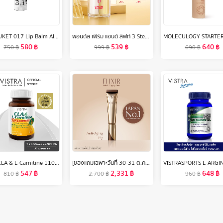
L:A BRUKET 017 Lip Balm Almond/Coconut 14g ผลิตภัณฑ์บำรุงริมฝีปาก อัลมอนด์/โคโค่นัท
พอนด์ส เฟิร์ม แอนด์ ลิฟท์ 3 Step กรอบหน้าเป๊ะ ผิวเฟิร์มกระชับ ใน 4 สัปดาห์
580
฿
539
฿
640
฿
750
฿
999
฿
690
฿
Vistra CLA & L-Carnitine 1100 mg Plus Vitamin E - วิสทร้า ซีแอลเอ แอนด์ แอล-คาร์นิทีน 1100 มก. พลัส วิตามินอี (30 เม็ด)
[ของแถมเฉพาะวันที่ 30-31 ต.ค.67 เท่านั้น]ELIXIR เรตินอล พาวเวอร์ ริงเกิล สมูทติ้ง ครีม 15ก. (เรตินอลครีมลดเลือนริ้วรอยร่องลึก)
547
฿
2,331
฿
648
฿
810
฿
2,700
฿
960
฿