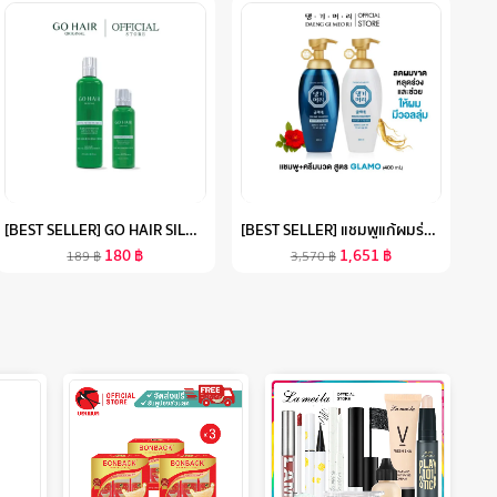
[BEST SELLER] GO HAIR SILKY SEAWEED NUTRIENTS โกแฮร์สีเขียว อาหารผม สาหร่ายทะเล สำหรับผมเส้นใหญ่ ผมเสีย ป้องกันความร้อน 220 องศา (มี 2 ขนาด)
[BEST SELLER] แชมพูแก้ผมร่วง แทงกีโมรี สูตรแกลมโม DAENG GI MEO RI GLAMO SHAMPOO/TREATMENT400 ML ช่วยเพิ่มวอลลุ่ม สูตรอ่อนโยน (DG)
180
฿
1,651
฿
189
฿
3,570
฿