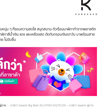
าะกับหนุ่ม ๆ ที่ชอบความสดใส สนุกสนาน ตัวเรือนนาฬิกาทำจากพลาสติก
นาฬิกาสีน้ำเงิน แดง และเหลืองสด ตัดกับกรอบเงินเงาวับ มาพร้อมสาย
ย ไม่อับชื้น
ู้ชาย
นาฬิกา Swatch Big Bold JELLYFISH SO27E100 – นาฬิกา Swatch ผู้ชาย