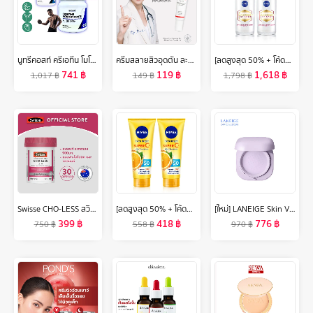
นูทรีคอสท์ ครีเอทีน โมโนไฮเดรต แคปซูล/ผง Nutricost Creatine Monohydrate /กินร่วมกับ บีซีเอเอ ซีแอลเอ อาร์จินีน คาร์นิทีน กลูตามีน ทริบูลัส เวย์โปรตีน
ครีมสลายสิวอุดตัน ละลายสิวหัวดำ สิวเสี้ยน Dr.Somchai Acne Cream 15 g.
[ลดสูงสุด 50% + โค้ดลดเพิ่ม 20%]นีเวีย ลูมินัส630 แอนตี้สปอต 2-อิน-1 แอนตี้-เอจ แอนด์ สปอต เซรั่ม 30 มล. 2ชิ้น NIVEA
741
฿
119
฿
1,618
฿
1,017
฿
149
฿
1,798
฿
Swisse CHO-LESS สวิสเซ โค-เลส
[ลดสูงสุด 50% + โค้ดลดเพิ่ม 20%]นีเวีย เซรั่มบำรุงผิวกาย เอ็กซ์ตร้า ไบรท์ ซูเปอร์ซี+ วิตามิน เซรั่ม SPF 50 PA +++ 320 มล. 2 ชิ้น NIVEA
[ใหม่] LANEIGE Skin Veil Tone-Up Powder 7g
399
฿
418
฿
776
฿
750
฿
558
฿
970
฿