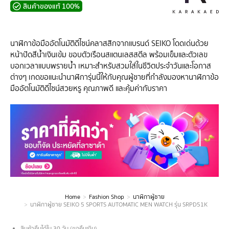
สินค้าของแท้ 100%
นาฬิกาข้อมืออัตโนมัติดีไซน์คลาสสิกจากแบรนด์ SEIKO โดดเด่นด้วย
หน้าปัดสีน้ำเงินเข้ม ขอบตัวเรือนสแตนเลสสตีล พร้อมเข็มและตัวเลข
บอกเวลาแบบพรายน้ำ เหมาะสำหรับสวมใส่ในชีวิตประจำวันและโอกาส
ต่างๆ เกดขอแนะนำนาฬิการุ่นนี้ให้กับคุณผู้ชายที่กำลังมองหานาฬิกาข้อ
มืออัตโนมัติดีไซน์สวยหรู คุณภาพดี และคุ้มค่ากับราคา
Home
Fashion Shop
นาฬิกาผู้ชาย
You are here:
นาฬิกาผู้ชาย SEIKO 5 SPORTS AUTOMATIC MEN WATCH รุ่น SRPD51K
สินค้าคืนได้ใน 30 วัน (ขอคืนเงิน)