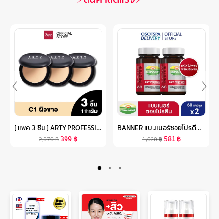
[ แพค 3 ชิ้น ] ARTY PROFESSIONAL SUPER PERFECT POWDER SPF 25 PA++ แป้งผสมรองพื้น เครื่องสำอาง แป้งสำหรับใบหน้า แป้งพัฟ นวัตกรรม LL BASE POWDER เป็นเนื้อแป้งอณูเล็ก เนื
BANNER แบนเนอร์ซอยโปรตีน “สดใส ไม่เพลีย พร้อมลุยงาน” 60 แคปซูล แพ็ค 2 กระปุก
399
฿
581
฿
2,070
฿
1,020
฿