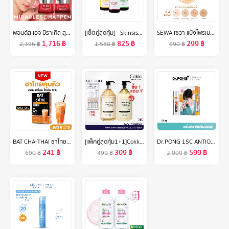
พอนด์ส เอจ มิราเคิล สูตรกลางวันและกลางคืน เฮ็กซิล-เรตินอล 45 ก. ( มอยเจอร์ไรเซอร์ , ครีมทาหน้า , moisturizer , เรตินอล )
[เซ็ตคู่สุดคุ้ม] - Skinsista Vitamin series+ Booster บูสเตอร์เซรั่มเคลียร์สิว ผิวสว่าง เรียบเนียน 20ml. คละสูตรได้
SEWA เซวา แป้งไพรเมอร์ผสมรองพื้น มีให้เลือก 4 เฉดสี (ขนาด10g.) จัดการความมัน ป้องกันผิวจากแสงแดด ปกปิด เรียบเนียน
1,716
฿
825
฿
299
฿
2,396
฿
1,580
฿
690
฿
BAT CHA-THAI ชาไทย ชาส้มชงผอม คุมหิว อิ่มนาน ควบคุมน้ำหนัก
[แพ็คคู่สุดคุ้ม1+1]Cokki แชมพู & ครีมนวด Shampoo & Hair Conditioner 750gx2 สูตรขจัดรังแค
Dr.PONG 15C ANTIOXIDANT VITAMIN C SHAKE SHAKE SERUM เซรั่มวิตามินซีผสมสด บำรุงผิวใส
241
฿
309
฿
599
฿
690
฿
499
฿
2,000
฿