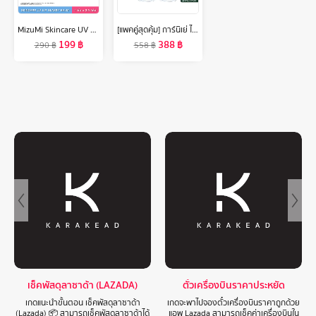
MizuMi Skincare UV Lip Glassy Balm 3.5g ลิปบาล์มกันแดด SPF50+ PA++++ ลดปากคล้ำ ปากดูอมชมพู ชุ่มชื้นยาวนาน
[แพคคู่สุดคุ้ม] การ์นิเย่ ไมเซล่าฝาชมพู คลีนซิ่ง วอเตอร์ เซนซิทีฟ สกิน 400มล GARNIER MICELLAR CLEANSING WATER 400MLX2 ล้างเครื่องสำอาง
199
฿
388
฿
290
฿
558
฿
เช็คพัสดุลาซาด้า (LAZADA)
ตั๋วเครื่องบินราคาประหยัด
เกดแนะนำขั้นตอน เช็คพัสดุลาซาด้า
เกดจะพาไปจองตั๋วเครื่องบินราคาถูกด้วย
(Lazada) 📦 สามารถเช็คพัสดุลาซาด้าได้
แอพ Lazada สามารถเช็คค่าเครื่องบินใน