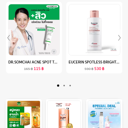
DR.SOMCHAI ACNE SPOT TOUCH GEL 4G เจลแต้มสิว อักเสบ สูตรเร่งด่วน
EUCERIN SPOTLESS BRIGHTENING SKIN TONE PERFECTING BODY LOTION 250 ML ยูเซอริน สปอตเลส ไบรท์เทนนิ่ง สกิน โทน เพอร์เฟคติ้ง บอดี้ โลชั่น 250 มล.
115
฿
530
฿
165
฿
590
฿