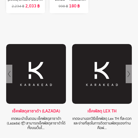
2,033
฿
180
฿
2,234
฿
998
฿
เช็คพัสดุลาซาด้า (LAZADA)
เช็คพัสดุ LEX TH
เกดแนะนำขั้นตอน เช็คพัสดุลาซาด้า
เกดจะมาบอกวิธีเช็คพัสดุ Lex TH ที่สะดวก
(Lazada) 📦 สามารถเช็คพัสดุลาซาด้าได้
และง่ายที่สุดในการติดตามพัสดุของท่าน
ทั้งบนเว็บไ…
คือผ่…