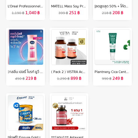
L'Oreal Professionnel NEW SERIE EXPERT SCALP ADVANCED ANTI-DISCOMFORT TREATMENT 200ML ทรีทเม้นท์บำรุงผมและหนังศีรษะ สำหรับหนังศีรษะบอบบาง แพ้ ระคายเคืองง่าย (ครีมนวดผม,ปลอบประโลมหนังศีรษะ,L'Oreal Pro, L'Oreal Professional, LOreal Pro, LOreal Professional)
MATELL Mass Soy Protein Gainer 2 lb แมส ซอย โปรตีน 2ปอนด์ หรือ 908กรัม (Non Wheyเวย์) เพิ่มน้ำหนัก + เพิ่มกล้ามเนื้อ
[ลดสูงสุด 50% + โค้ดลดเพิ่ม 20%]นีเวีย เพิร์ล แอนด์ บิวตี้ แบล็ค เพิร์ล โรลออน ระงับกลิ่นกาย 50 มล. 2 ชิ้น NIVEA
1,040
฿
251
฿
208
฿
1,190
฿
399
฿
218
฿
วาสลีน เฮลธี้ ไบรท์ ยูวี เอ็กซ์ตร้า ไบร์ทเทนนิ่ง กูลต้า โกลว์ โลชั่น 300 มล. แพ็คคู่ Vaseline Healthy Bright UV Extra Brightening G
( Pack 2 ) VISTRA Acerola Cherry 1000 mg. (100 เม็ด + 45 เม็ด ) - วิสทร้า อะเซโรล่า เชอร์รี่ 1000 มก. ( แพค 2 ขวด = 145 เม็ด )
Plantnery Cica Centella Ceramide Recover Cream 50 g
219
฿
899
฿
249
฿
450
฿
1,290
฿
990
฿
[ส่งฟรี] Ensure Gold เอนชัวร์ โกลด์ กลิ่นธัญพืช 800g 2 กระป๋อง Ensure Gold Wheat 800g x2
**1แถม1** Astaxanthin 6 mg. INZENT แอสต้าแซนทีน สาหร่ายแดง ต้านอนุมูลแอสตาแซนธิน (30 แคปซูล)