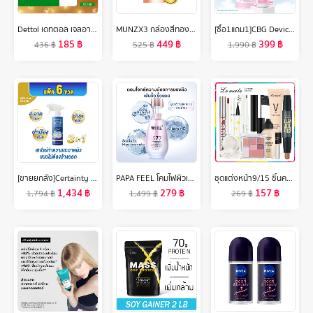
Dettol เดทตอล เจลอาบน้ำแบบถุงเติม สบู่เหลวเดทตอล แอนตี้แบคทีเรีย ถุงเติม 400มล.X4 (เลือกสูตรด้านใน)
MUNZX3 กล่องสีทอง โปรโมชั่น1กล่องใหม่ (10 แคปซูล ) 1 กล่อง อาหารเสริมสำหรับผู้ชาย
[ซื้อ1แถม1]CBG Devices เครื่องสครับผิวหน้าด้วยไอออน4โหมดIonic X2 Skin Scrubber แถมฟรี!!! เจลทรีทเมนต์นวดหน้า 1 ขวด (มีให้เลือก3สูตร)
185
฿
449
฿
399
฿
436
฿
525
฿
1,990
฿
[ขายยกลัง]Certainty สเปรย์ทำความสะอาดผิวแบบไม่ต้องล้างออกเซอร์เทนตี้ ขนาด 350 ML. x6 ขวด
PAPA FEEL โคมไฟผิวเปล่งประกาย 577 ไวท์เทนนิ่ง กำจัดจุดด่างดำ เซรั่มต่อต้านวัย 30ml สี่ในหนึ่งเดียวไวท์เทนนิ่งและการกำจัดกระ
ชุดแต่งหน้า9/15 ชิ้นครีม Lameila BB + แป้ง + อายแชโดว์ + มาสคาร่า + ดินสอเขียนคิ้ว + ครีมไพรเมอร์แยก + ลิปสติก + ปากกาคอนทัวร์สองด้าน + อายไลเนอร์
1,434
฿
279
฿
157
฿
1,794
฿
1,499
฿
269
฿