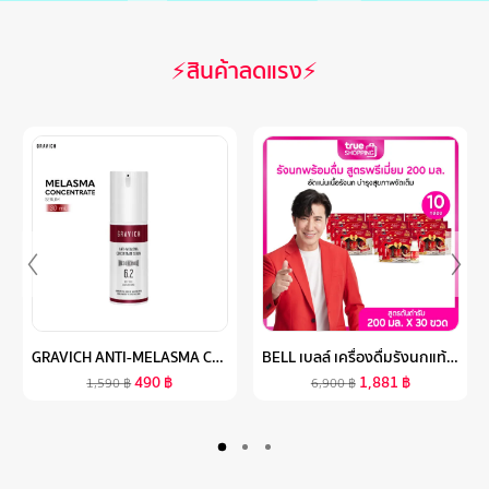
⚡สินค้าลดแรง⚡
GRAVICH ANTI-MELASMA CONCENTRATE SERUM 30 ML
BELL เบลล์ เครื่องดื่มรังนกแท้จากธรรมชาติ สูตรต้นตำรับ 200มล. เซต 10 กล่อง (3ขวด/กล่อง) 30 ขวด
490
฿
1,881
฿
1,590
฿
6,900
฿