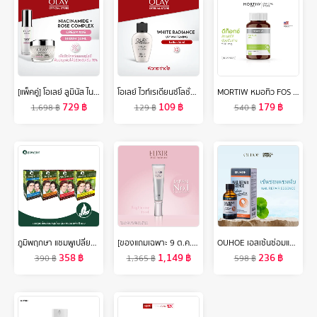
[แพ็คคู่] โอเลย์ ลูมินัส ไนอะซินาไมด์ โรส คอมเพล็กซ์ ครีม 50 กรัม. + เซรั่ม 30 มล. กระจ่างใส สกินแคร์ Olay Luminous Niacinamide Rose Complex Cream 50G + Serum 30ML
โอเลย์ ไวท์เรเดียนซ์โลชั่น SPF19 UVA/UVB ครีม 30 มล. ไนอะซินาไมด์ กระจ่างใส สกินแคร์ Olay White Radiance Lotion SPF19 UVA/UVB 30ML
MORTIW หมอทิว FOS PLUS ดีท็อก ขับถ่าย ท้องผูก ปรับสมดุลการขับถ่าย detox ขับของเสียออกจากร่างกาย เอฟโอเอส พลัส 30 แคปซูล 500 mg.
729
฿
109
฿
179
฿
1,698
฿
129
฿
540
฿
ภูมิพฤกษา แชมพูเปลี่ยนสีผมสมุนไพร (รุ่นแฟนฉัน) มี 4 สี 6ชิ้น/กล่อง
[ของแถมเฉพาะ 9 ต.ค. 2ทุ่ม - 12 ต.ค. 67] อิลิคเซอร์ เดลี ไบรท์เทนนิ่ง ยูวี โพรเทคเตอร์ เอสพีเอฟ 50+ พีเอ++++ 35มล. (กันแดดเนื้อน้ำนม สำหรับผิวกระจ่างใส)
OUHOE เอสเซ้นซ่อมแซมเล็บ Nail Repair Essence เล็บเท้าคุด เอสเซนส์ซ่อมแซมเชื้อราที่เล็บ ทำให้เล็บนุ่ม เล็บหนาขึ้น เล็บเรียบเนียน (30ml)
358
฿
1,149
฿
236
฿
390
฿
1,365
฿
598
฿