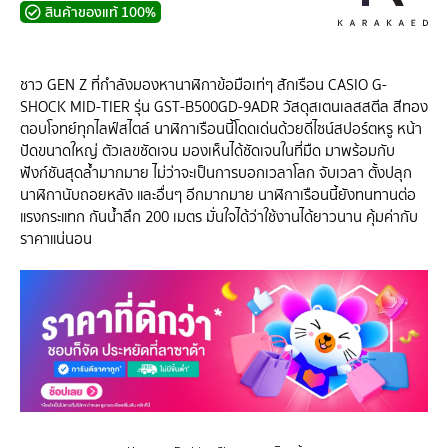
สินค้าของแท้ 100%
ชาว GEN Z ที่กำลังมองหานาฬิกาข้อมือเท่ๆ สักเรือน CASIO G-
SHOCK MID-TIER รุ่น GST-B500GD-9ADR วัสดุสเตนเลสสตีล สีทอง
ตอบโจทย์ทุกไลฟ์สไตล์ นาฬิกาเรือนนี้โดดเด่นด้วยดีไซน์สปอร์ตหรู หน้า
ปัดขนาดใหญ่ ตัวเลขชัดเจน มองเห็นได้ชัดเจนในที่มืด มาพร้อมกับ
ฟังก์ชันสุดล้ำมากมาย ไม่ว่าจะเป็นการบอกเวลาโลก จับเวลา ตั้งปลุก
นาฬิกานับถอยหลัง และอื่นๆ อีกมากมาย นาฬิกาเรือนนี้ยังทนทานต่อ
แรงกระแทก กันน้ำลึก 200 เมตร มั่นใจได้ว่าใช้งานได้ยาวนาน คุ้มค่ากับ
ราคาแน่นอน