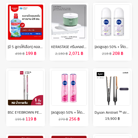
[มี 5 สูตรให้เลือก] คอลเกต น้ำยาบ้วนปาก พลักซ์ 750 มล.รวม 2 ขวด [Available in 5 variants] Colgate Plax Mouthwash 750 ml Total 2 bottles
KERASTASE ครีมเคลย์สำหรับหนังศีรษะมัน ดีท็อกซ์ และทำความสะอาดหนังศีรษะและเส้นผม SPECIFIQUE ARGILE EQUILIBRANTE FOR OILY SCALP 250ML
[ลดสูงสุด 50% + โค้ดลดเพิ่ม 20%]นีเวีย เอ็กซ์ตร้า ไบรท์ แอนด์ เฟิร์ม 8 ซูเปอร์ ฟู้ด โรลออน ระงับกลิ่นกาย 50 มล. 2 ชิ้น NIVEA
199
฿
2,071
฿
208
฿
498
฿
2,180
฿
218
฿
BSC EYEBROWN PENCIL ดินสอเขียนคิ้ว สี N2 น้ำตาลเข้ม ดินสอ เขียน คิ้ว เครื่องสำอาง
[ลดสูงสุด 50% + โค้ดลดเพิ่ม 20%]นีเวีย เพิร์ล แอนด์ บิวตี้ เชฟ เลส สเปรย์ ระงับกลิ่นกาย 150 มล. 2 ชิ้น NIVEA
Dyson Airstrait ™ straightener (Bright Nickel/Rich Copper) เครื่องหนีบผม
119
฿
256
฿
19,900
฿
195
฿
270
฿