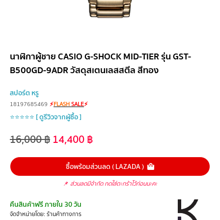
นาฬิกาผู้ชาย CASIO G-SHOCK MID-TIER รุ่น GST-
B500GD-9ADR วัสดุสเตนเลสสตีล สีทอง
สปอร์ต หรู
18197685469
⚡
FLASH
SALE
⚡
⭐⭐⭐⭐⭐ [ ดูรีวิวจากผู้ซื้อ ]
16,000
฿
14,400
฿
ซื้อพร้อมส่วนลด ( LAZADA )
📌
ส่วนลดมีจำกัด กดใส่ตะกร้าไว้ก่อนนะคะ
คืนสินค้าฟรี ภายใน 30 วัน
จัดจำหน่ายโดย: ร้านค้าทางการ