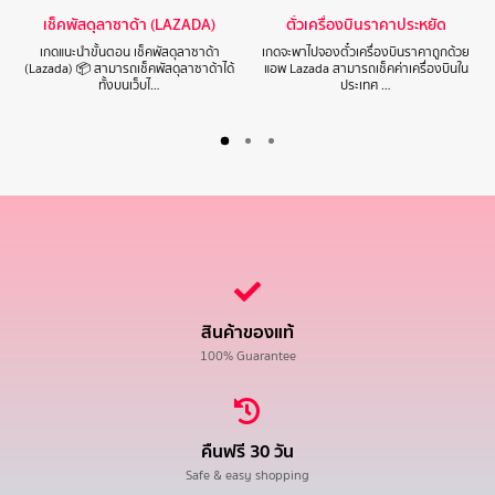
เช็คพัสดุลาซาด้า (LAZADA)
ตั๋วเครื่องบินราคาประหยัด
เกดแนะนำขั้นตอน เช็คพัสดุลาซาด้า
เกดจะพาไปจองตั๋วเครื่องบินราคาถูกด้วย
(Lazada) 📦 สามารถเช็คพัสดุลาซาด้าได้
แอพ Lazada สามารถเช็คค่าเครื่องบินใน
ทั้งบนเว็บไ…
ประเทศ …
สินค้าของแท้
100% Guarantee
คืนฟรี 30 วัน
Safe & easy shopping