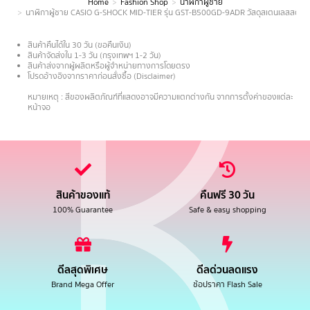
Home
Fashion Shop
นาฬิกาผู้ชาย
You are here:
นาฬิกาผู้ชาย CASIO G-SHOCK MID-TIER รุ่น GST-B500GD-9ADR วัสดุสเตนเลสสตีล 
สินค้าคืนได้ใน 30 วัน (ขอคืนเงิน)
สินค้าจัดส่งใน 1-3 วัน (กรุงเทพฯ 1-2 วัน)
สินค้าส่งจากผู้ผลิตหรือผู้จำหน่ายทางการโดยตรง
โปรดอ้างอิงจากราคาก่อนสั่งซื้อ (Disclaimer)
.
หมายเหตุ : สีของผลิตภัณฑ์ที่แสดงอาจมีความแตกต่างกัน จากการตั้งค่าของแต่ละ
หน้าจอ
สินค้าของแท้
คืนฟรี 30 วัน
100% Guarantee
Safe & easy shopping
ดีลสุดพิเศษ
ดีลด่วนลดแรง
Brand Mega Offer
ช้อปราคา Flash Sale