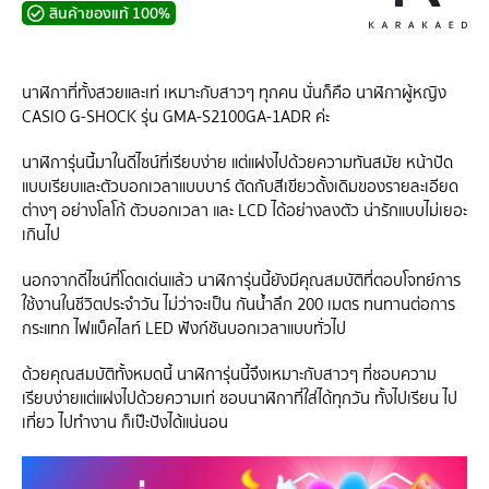
สินค้าของแท้ 100%
นาฬิกาที่ทั้งสวยและเท่ เหมาะกับสาวๆ ทุกคน นั่นก็คือ นาฬิกาผู้หญิง
CASIO G-SHOCK รุ่น GMA-S2100GA-1ADR ค่ะ
นาฬิการุ่นนี้มาในดีไซน์ที่เรียบง่าย แต่แฝงไปด้วยความทันสมัย หน้าปัด
แบบเรียบและตัวบอกเวลาแบบบาร์ ตัดกับสีเขียวดั้งเดิมของรายละเอียด
ต่างๆ อย่างโลโก้ ตัวบอกเวลา และ LCD ได้อย่างลงตัว น่ารักแบบไม่เยอะ
เกินไป
นอกจากดีไซน์ที่โดดเด่นแล้ว นาฬิการุ่นนี้ยังมีคุณสมบัติที่ตอบโจทย์การ
ใช้งานในชีวิตประจำวัน ไม่ว่าจะเป็น กันน้ำลึก 200 เมตร ทนทานต่อการ
กระแทก ไฟแบ็คไลท์ LED ฟังก์ชันบอกเวลาแบบทั่วไป
ด้วยคุณสมบัติทั้งหมดนี้ นาฬิการุ่นนี้จึงเหมาะกับสาวๆ ที่ชอบความ
เรียบง่ายแต่แฝงไปด้วยความเท่ ชอบนาฬิกาที่ใส่ได้ทุกวัน ทั้งไปเรียน ไป
เที่ยว ไปทำงาน ก็เป๊ะปังได้แน่นอน