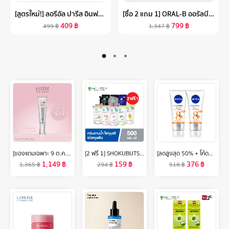
[สูตรใหม่!] ลอรีอัล ปารีส อินฟอลลิเบิล 32เอช แมท คัฟเวอร์ ฟาวเดชั่น (4% ไนอาซินาไมด์,ติดทนยาวนาน,กันน้ำ กันเหงื่อ,คุมมัน)
[ซื้อ 2 แถม 1] ORAL-B ออรัลบี หัวแปรงสีฟันไฟฟ้า อัลตร้าธิน ขนแปรงนุ่ม 2 ชิ้น X3 BRUSH HEAD REFILLS ULTRATHIN BRISTLES GUM CARE 2 REFILLS X3
409
฿
799
฿
499
฿
1,347
฿
[ของแถมเฉพาะ 9 ต.ค. 2ทุ่ม - 12 ต.ค. 67] อิลิคเซอร์ เดลี ไบรท์เทนนิ่ง ยูวี โพรเทคเตอร์ เอสพีเอฟ 50+ พีเอ++++ 35มล. (กันแดดเนื้อน้ำนม สำหรับผิวกระจ่างใส)
[2 ฟรี 1] SHOKUBUTSU ครีมอาบน้ำ โชกุบุสซึ รีฟิล ถุงเติม 500 มล. (เลือกสูตร)
[ลดสูงสุด 50% + โค้ดลดเพิ่ม 20%]นีเวียเอ็กซ์ตร้า ไบรท์ รีแพร์ แอนด์ โพรเทค เอสพีเอฟ50 พีเอ+++ บอดี้ เซรั่ม 320มล. 2 ชิ้น NIVEA
1,149
฿
159
฿
376
฿
1,365
฿
294
฿
518
฿