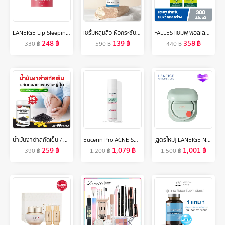
LANEIGE Lip Sleeping Mask Mini Berry 8g ลาเนจ ลิป สลีปปิ้ง มาส์ก มินิ กลิ่นเบอร์รี่ ลิปมันบำรุงปาก สีชมพู ลิปมัน เพิ่มความชุ่มชื้น ริมฝีปากนุ่ม เรียบเนียน
เซรั่มหลุมสิว ผิวกระชับ รูขุมขนเล็กลง The Skin Collection Serum Copper Tripeptide 3% ขนาด 30 ml
FALLES แชมพู ฟอลเลส สูตรผมหนานุ่มแข็งแรง 300 มล 2 ขวด
248
฿
139
฿
358
฿
330
฿
590
฿
440
฿
น้ำมันงาดำสกัดเย็น / คอลลาเจนไตรเปปไทด์ (90 ซอฟเจล) แคปซูล น้ำมันงาดำ คอลลาเจน (น้ำมันสกัดเย็น) น้ำมันงาดำ zenji เซนจิ
Eucerin Pro ACNE SOLUTION TRIPLE EFFECT SERUM 40 ML ยูเซอริน โปร แอคเน่ โซลูชั่น ทริปเปิล เอฟเฟค เซรั่ม 40มล.
[สูตรใหม่] LANEIGE Neo Cushion Matte SPF 46 PA++ (15g ตลับจริง + รีฟิล) ลาเนจ นีโอ คุชชั่น สูตรแมตต์ บางเบา ปกปิดเรียบเนียน ไม่ติดแมสก์
259
฿
1,079
฿
1,001
฿
390
฿
1,200
฿
1,500
฿