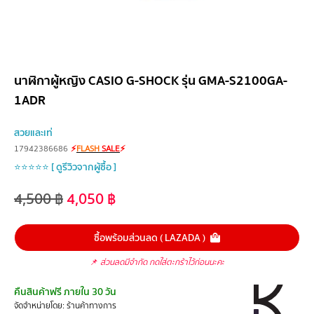
นาฬิกาผู้หญิง CASIO G-SHOCK รุ่น GMA-S2100GA-
1ADR
สวยและเท่
17942386686
⚡
FLASH
SALE
⚡
⭐⭐⭐⭐⭐ [ ดูรีวิวจากผู้ซื้อ ]
4,500
฿
4,050
฿
ซื้อพร้อมส่วนลด ( LAZADA )
📌
ส่วนลดมีจำกัด กดใส่ตะกร้าไว้ก่อนนะคะ
คืนสินค้าฟรี ภายใน 30 วัน
จัดจำหน่ายโดย: ร้านค้าทางการ