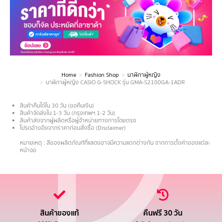
Home
Fashion Shop
นาฬิกาผู้หญิง
You are here:
นาฬิกาผู้หญิง CASIO G-SHOCK รุ่น GMA-S2100GA-1ADR
สินค้าคืนได้ใน 30 วัน (ขอคืนเงิน)
สินค้าจัดส่งใน 1-3 วัน (กรุงเทพฯ 1-2 วัน)
สินค้าส่งจากผู้ผลิตหรือผู้จำหน่ายทางการโดยตรง
โปรดอ้างอิงจากราคาก่อนสั่งซื้อ (Disclaimer)
.
หมายเหตุ : สีของผลิตภัณฑ์ที่แสดงอาจมีความแตกต่างกัน จากการตั้งค่าของแต่ละ
หน้าจอ
สินค้าของแท้
คืนฟรี 30 วัน