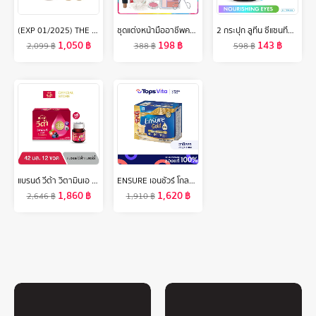
(EXP 01/2025) THE FACE SHOP YEHWADAM HWANSAENGGO SNOW GLOW DARK SPOT CORRECTING CREAM SPECIAL SET
ชุดแต่งหน้ามืออาชีพครีม Laneila BB + แป้งฝุ่น + อายแชโดว์ + ดินสอเขียนคิ้ว + อายไลเนอร์ + มาสคาร่า + ดินสอไฮไลต์ Contouring + ลิปสติก + บลัชออน + ที่ดัดขนตา + ที่เล็มขนคิ้ว + ชุดแปรงแต่งหน้า + คอนซีลเลอร์13ชิ้น
2 กระปุก ลูทีน ซีแซนทีน ขวด วิตามินบำรุงสายตา Lutein Zinc สารสกัดจากองุ่น บำรุงตา บำรุงสายตา (60 แคปซูล) INZENT ส่งฟรี
1,050
฿
198
฿
143
฿
2,099
฿
388
฿
598
฿
แบรนด์ วีต้า วิตามินเอ เบอร์รี่ 42 มล. แพค 12 ขวด x 6 แพค (72 ขวด) (ยกลัง) (VETA)
ENSURE เอนชัวร์ โกลด์ อาหารสูตรครบถ้วน กลิ่นวานิลลา 1480 กรัม
1,860
฿
1,620
฿
2,646
฿
1,910
฿