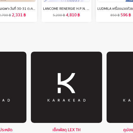
[ของแถมเฉพาะวันที่ 30-31 ต.ค.67 เท่านั้น]ELIXIR เรตินอล พาวเวอร์ ริงเกิล สมูทติ้ง ครีม 15ก. (เรตินอลครีมลดเลือนริ้วรอยร่องลึก)
LANCOME RENERGIE H.P.N. 300 PEPTIDE CREAM 50ML มอยเจอไรเซอร์ ชะลอเวลาความร่วงโรยของผิว พร้อมเผยผิวใหม่ที่ดูอ่อนเยาว์ เนื้อบางเบา (สกินแคร์ มอยซ์เจอร์ไรเซอร์ Moisturizer ครีมบำรุง Retinol ทดแทนเรตินอล ลังโคม)
2,331
฿
4,810
฿
596
฿
2,700
฿
5,200
฿
850
฿
าประหยัด
เช็คพัสดุ LEX TH
คูปอ