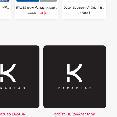
LUDMILA เครื่องนวดกัวซาไฟฟ้าบำบัดผิว ด้วยหินธรรมNatural Stone Electric Gua Sha ยกกระชับใบหน้า
FALLES แชมพู ฟอลเลส สูตรผมหนานุ่มแข็งแรง 300 มล 2 ขวด
Dyson Supersonic™ Origin hair dryer Black/Nickel ไดร์เป่าผม สีดำ
358
฿
13,900
฿
440
฿
งส่วนลด LAZADA
จองโรงแรมห้องพักราคาถูก