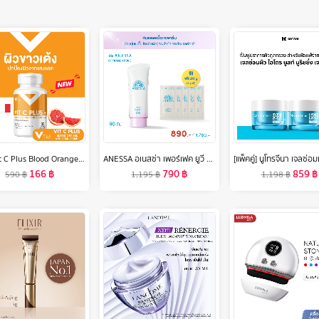
VTM Vit C Plus Blood Orange and Camu Camu วิตซีส้มสีเลือดและคามู คามู วิตามินผิวขาวเด้ง ปกป้องผิวจากแสงแดด
ANESSA อเนสซ่า เพอร์เฟค ยูวี ซันสกรีน สกินแคร์ ไบรท์เทนนิ่ง เจล N SPF50+ PA++++ 90 กรัม ฟรี 20 กรัม (4ก. x 5 ชิ้น)
166
฿
790
฿
859
฿
590
฿
1,195
฿
1,198
฿