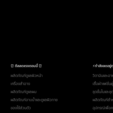
⏰ ดีลลดแรงตอนนี้ ⏰
⚡กำลังลดอยู่ต
ผลิตภัณฑ์ดูแลผิวหน้า
วิตามินและอา
เครื่องสำอาง
เสื้อผ้าแฟชั่น
ผลิตภัณฑ์ดูแลผม
ชุดชั้นในและ
ผลิตภัณฑ์อาบน้ำและดูแลผิวกาย
ผลิตภัณฑ์สำห
ของใช้ส่วนตัว
อุปกรณ์เพื่