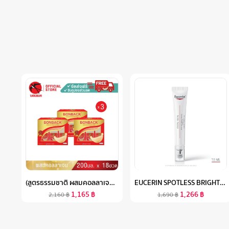
(สูตรธรรมชาติ ผสมคอลลาเจน 200 มล. 3 แพค) บอนแบค ชุดเครื่องดื่มรังนกสำเร็จรูปผสมคอลลาเจน BONBACK รังนกบอนแบค รังนก ของขวัญ ปีใหม่
EUCERIN SPOTLESS BRIGHTENING DARK EYE CIRCLE CORRECTOR 15 ML ยูเซอริน สปอตเลส ไบรท์เทนนิ่ง ดาร์ก อาย เซอร์เคิล คอร์เรคเตอร์ 15 มล.
1,165
฿
1,266
฿
2,160
฿
1,690
฿