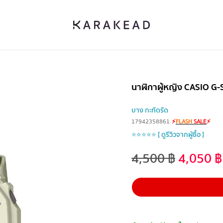
นาฬิกาผู้หญิง CASIO 
บาง กะทัดรัด
17942358861
⚡
FLASH
SALE
⚡
⭐⭐⭐⭐⭐ [ ดูรีวิวจากผู้ซื้อ ]
4,500
฿
4,050
฿