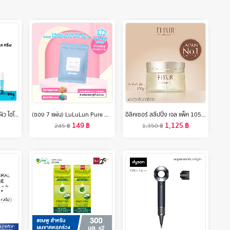
[แพ็คคู่] นูโทรจีนา เจลซ่อมผิว ไฮโดร บูสท์ นูริชชิ่ง เจล ครีม 50 ก. x 2 Neutrogena Hydro Boost Nourishing Gel Cream Face Moisturizer 50 g. x 2, ครีมทาหน้า ครีมบำรุงหน้า, Hyaluronic Acid Ceramide Cream , ลดร่องตื้น ผิวแข็งแรง
(ซอง 7 แผ่น) LuLuLun Pure Moist Face mask ลูลูลูน แผ่นมาสก์หน้า สูตรผิวชุ่มชื้น ป้องกันริ้วรอย เพียว มอยซ์
อิลิคเซอร์ สลีปปิ้ง เจล แพ็ค 105ก. (มาสก์ชุ่มชื้น ฟื้นผิวกระชับ)
149
฿
1,125
฿
245
฿
1,350
฿