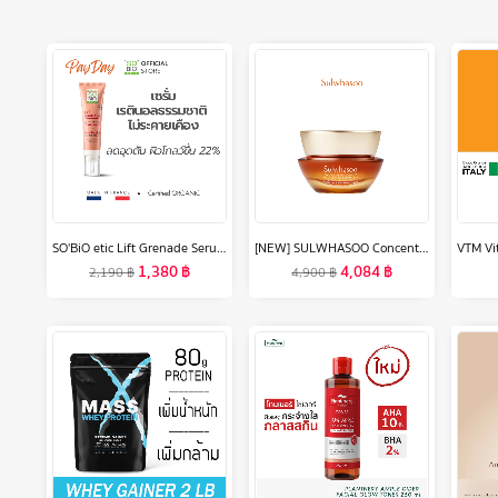
SO'BiO etic Lift Grenade Serum เรตินอลธรรมชาติ ไม่ระคายเคือง ผิวเรียบเนียนโกลว์ (SB-045)
[NEW] SULWHASOO Concentrated Ginseng Rejuvenating Cream Rich 30ML โซลวาซู ครีมบำรุงผิวหน้าที่ช่วยลดเลือนริ้วรอย ครีมเกาหลีจากซัลวาซู (ปรับสูตรใหม่)
1,380
฿
4,084
฿
2,190
฿
4,900
฿