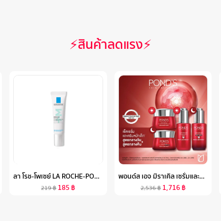
⚡สินค้าลดแรง⚡
ลา โรช-โพเซย์ LA ROCHE-POSAY EFFACLAR DUO+M มอยซ์เจอไรเซอร์บำรุงผิว ช่วยลดปัญหาสิวเกิดซ้ำ รอยดำ รอยแดง 7.5ML.(ครีมบำรุงหน้า ครีมช่วยลดปัญหาสิว)
พอนด์ส เอจ มิราเคิล เซรั่มและครีม สูตรกลางวันและกลางคืน แพ็ค 4 ชิ้น ( มอยเจอร์ไรเซอร์ , ครีมทาหน้า , SERUM , เรตินอล , บำรุงผิวหน้า )
185
฿
1,716
฿
219
฿
2,536
฿