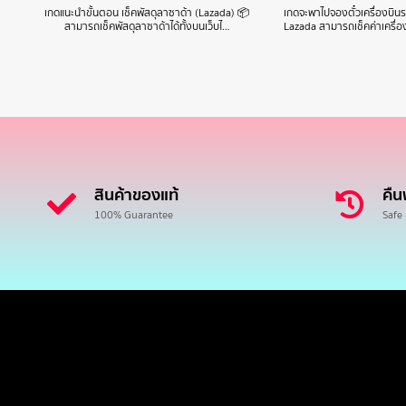
เกดแนะนำขั้นตอน เช็คพัสดุลาซาด้า (Lazada) 📦
เกดจะพาไปจองตั๋วเครื่องบิ
สามารถเช็คพัสดุลาซาด้าได้ทั้งบนเว็บไ…
Lazada สามารถเช็คค่าเครื่
สินค้าของแท้
คืน
100% Guarantee
Safe