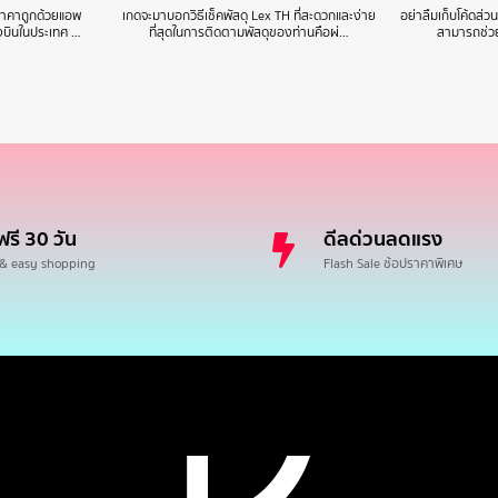
นราคาถูกด้วยแอพ
เกดจะมาบอกวิธีเช็คพัสดุ Lex TH ที่สะดวกและง่าย
อย่าลืมเก็บโค้ดส่
องบินในประเทศ …
ที่สุดในการติดตามพัสดุของท่านคือผ่…
สามารถช่วย
ฟรี 30 วัน
ดีลด่วนลดแรง
 & easy shopping
Flash Sale ช้อปราคาพิเศษ