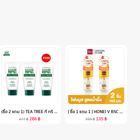
(ซื้อ 2 แถม 1) TEA TREE ที ทรี โฟมล้างหน้า ออยล์ คอนโทรล เฟเชียลโฟม 4.8 ออนซ์ OIL CONTROL FACIAL FOAM) 2 FREE 1
[ ซื้อ 1 แถม 1 ] HONEI V BSC SWEET HONEI BEAR FACIAL BUBBLE FOAM ปริมาณขวดละ 160 มล. บับเบิ้ลโฟม ซื้อ 1 แถม1 สุดคุ้ม
286
฿
135
฿
477
฿
390
฿