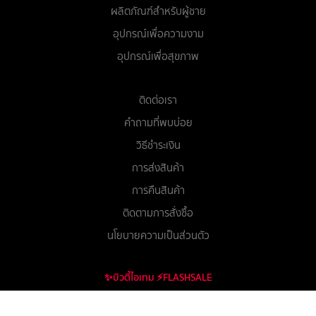
ผลิตภัณฑ์สำหรับผู้ชาย
อุปกรณ์เพื่อความงาม
อุปกรณ์เพื่อสุขภาพ
ติดต่อเรา
คำถามที่พบบ่อย
วิธีชำระเงิน
การส่งสินค้า
การคืนสินค้า
ติดตามการสั่งซื้อ
นโยบายความเป็นส่วนตัว
✨บิวตี้ไอเทม ⚡FLASHSALE
“เราคัดสรร บิวตี้ไอเทม ที่น่าสนใจจาก
Flash
Sale
ต่างๆ มาให้คุณแบบเจาะจง เพื่อ