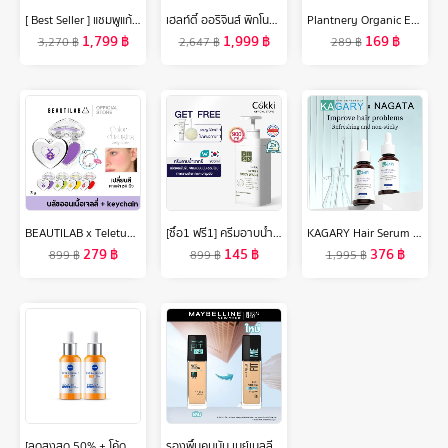
[ Best Seller ] แชมพูแก้ผมร่วง แทงกีโมรี สูตรจินจิ Daeng Gi Meo Ri JINGI Shampoo/Treatment ช่วยบำรุงผมให้หนานุ่ม (DJ)
เฮลท์ตี้ ออริจินส์ พิกโนจินอล 30 mg แคปซูล Healthy Origins Pycnogenol French Marine Pine Bark สารสกัดเปลือกสนฝรั่งเศส /กินร่วมกับ แอสต้าแซนทีน คอลลาเจน ถังเช่า กลูต้า ลูทีน ไลโคปีน ขมิ้นชัน วิตามินซี
Plantnery Organic Extra Light Fluid Sunscreen SPF50+ PA++++
1,799
฿
1,999
฿
169
฿
3,270
฿
2,647
฿
289
฿
BEAUTILAB x Teletubbies Color-changing Jelly Blush บลัชออนเนื้อเจลลี่ เปลี่ยนสีตามค่า pH คอลเลคชั่น เทเลทับบีส์
[ซื้อ1 ฟรี1] ครีมอาบน้ำ Cokki BODY CLEANSER 900mlX2 เจลอาบน้ำสูตรอ่อนโยน เพิ่มความชุ่มชื้น พีเอช 5.5 ที ทรี เจลอาบน้ำ
KAGARY Hair Serum Multi-Peptide Serum For Hair Density 30ml เซรั่ม ลดผมร่วง เพิ่มผมใหม่ บำรุงผม เซรั่มบำรุงผม
279
฿
145
฿
376
฿
899
฿
899
฿
1,995
฿
[ลดสูงสุด 50% + โค้ดลดเพิ่ม 20%]นีเวีย เอ็กซ์ตร้า ไบรท์ ซี แอนด์ ไฮยา วิตามิน แอนตี้-สปอตเซรั่ม 30 มล. 2 ชิ้น NIVEA
รองพื้นคุมมัน เมย์เบลลีน ฟิต มี แมท แอนด์ พอร์เลส 30 มล.MAYBELLINE FIT ME MATTE AND PORELESS LIQUID FOUNDATION 30 ML.(เครื่องสำอาง,รองพื้น,ครีมรองพื้น,เนื้อแมท)