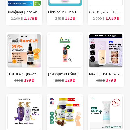
[แพคคู่สุดคุ้ม] เซตาฟิล Cetaphil Gentle Skin Cleanser เจลทำความสะอาดผิวหน้าและผิวกาย สำหรับผิวบอบบาง แพ้ง่าย และทุกสภาพผิว 1 liter 2 ขวด
บิโอเร คลีนซิ่ง มิลค์ 180 มล Biore Cleansing Milk 180 ml ล้างเครื่องสำอาง
(EXP 01/2025) THE FACE SHOP YEHWADAM HWANSAENGGO SNOW GLOW DARK SPOT CORRECTING CREAM SPECIAL SET
1,578
฿
152
฿
1,050
฿
2,260
฿
249
฿
2,099
฿
[ EXP.03/25 ]Revox B77 JUST VITAMIN C 20% ANTIOXIDANT SERUM 30 ml เซรั่มวิตซีเข้มข้น 20%เนื้อบางเบา ไม่ระคายผิว
[2 ขวด]แพรอทครีมอาบน้ำ ออยล์อินบาธ ไวท์ เพอร์เฟค 400 มล. สีชมพู [Bundle 2]Parrot Oil In Bath White Perfect 400ML สบู่เหลว Liquid soap
MAYBELLINE NEW YORK SUPERSTAY LUMIMATTE FOUNDATION 35ml รองพื้นเมย์เบลลีน นิวยอร์ก ซุปเปอร์สเตย์ ลูมิแมท 35มล. รองพื้นแมทล้อแสง ติดทนนาน 30ชม.
199
฿
128
฿
379
฿
690
฿
298
฿
499
฿