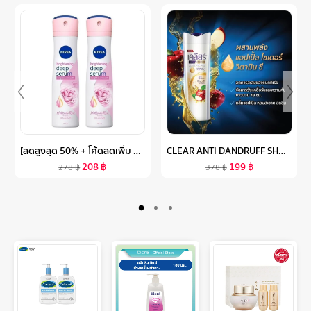
[ลดสูงสุด 50% + โค้ดลดเพิ่ม 20%]นีเวีย ดีโอ สเปรย์ ฮอกไกโด โรส สำหรับผู้หญิง 150 มล. 2 ชิ้น NIVEA
CLEAR ANTI DANDRUFF SHAMPOO (2 BOTTLES) เคลียร์ แชมพูขจัดรังแค (2 ขวด)
208
฿
199
฿
278
฿
378
฿