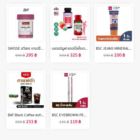
SWISSE สวิสเซ เกรปซีด สารสกัดจากเมล็ดองุ่น 60 เม็ด
เนเจอร์มูฟ แอปเปิ้ลไซเดอร์ เวนิกา 1200 mg/s แคปซูล NATURE MOVE Apple Cider Vinegar ACV /กินกับ ซีแอลเอ การ์ซีเนีย ส้มแขก แอล-คาร์นิทีน ถั่วขาว
BSC JEANS MINERAL TONE UP SUNSCREEN SPF50 PA+++ ครีมกันแดดเนื้อบางเบา ช่วยปกป้องผิวจากแสงแดดด้วย SPF50 ป้องกันทั้งรังสี UVA และ UVB พร้อมปรับโทนสีผิว
295
฿
325
฿
100
฿
690
฿
500
฿
590
฿
BAT Black Coffee แบท แบล็ค กาแฟดำ อเมริกาโน่ คุมหิว สูตรไม่มีน้ำตาล ดื่มง่าย 0%
BSC EYEBROWN PENCIL ดินสอเขียนคิ้ว สี N2 น้ำตาลเข้ม ดินสอ เขียน คิ้ว เครื่องสำอาง
233
฿
119
฿
690
฿
195
฿