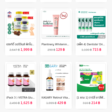
เฮลท์ตี้ ออริจินส์ พิกโนจินอล 30 mg แคปซูล Healthy Origins Pycnogenol French Marine Pine Bark สารสกัดเปลือกสนฝรั่งเศส /กินร่วมกับ แอสต้าแซนทีน คอลลาเจน ถังเช่า กลูต้า ลูทีน ไลโคปีน ขมิ้นชัน วิตามินซี
Plantnery Whitening Vegan Lip Serum 10 g
(แพ็ค 4) Dentiste' Original Toothpaste 100 g. ยาสีฟันเดนทิสเต้ ช่วยลดแบคทีเรีย ยับยั้งการสะสมของแบคทีเรียนานถึง 8 ชั่วโมง ลดกลิ่นปาก ลมหายใจหอมสดชื่น
1,999
฿
129
฿
715
฿
2,647
฿
290
฿
1,100
฿
(Pack 3 ) VISTRA Gluta Complex 1000 Plus Red Orange Extract 30 Capsules - วิสทร้า กลูต้า คอมเพล็กซ์ 1000 พลัส เรด ออเร้นจ์ (30 เม็ด) [ แพค 3 ขวด = 90 เม็ด ]
KAGARY Retinol Vitamin B3 Serum เอสเซนส์บำรุงผิวหน้า ต่อต้านริ้วรอย เรตินอล เรตินอลเซรั่ม ครีมต่อต้านริ้วรอย
[1 แถม 1] ดาร์ลี่ ยาสีฟัน ดับเบิ้ล แอ็คชั่น 150 กรัม [แพ็ค 3] รวม 2 กล่อง
1,625
฿
429
฿
214
฿
2,490
฿
1,999
฿
310
฿