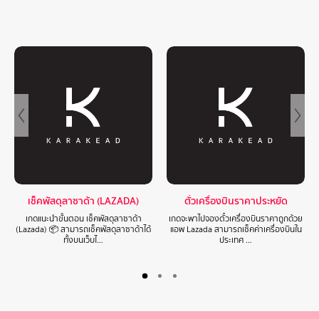
เช็คพัสดุลาซาด้า (LAZADA)
ตั๋วเครื่องบินราคาประหยัด
เกดแนะนำขั้นตอน เช็คพัสดุลาซาด้า
เกดจะพาไปจองตั๋วเครื่องบินราคาถูกด้วย
(Lazada) 📦 สามารถเช็คพัสดุลาซาด้าได้
แอพ Lazada สามารถเช็คค่าเครื่องบินใน
ทั้งบนเว็บไ…
ประเทศ …