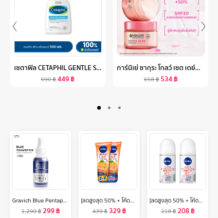
เซตาฟิล CETAPHIL GENTLE SKIN CLEANSER เจลทำความสะอาดผิวหน้าและผิวกาย สำหรับผิวบอบบาง แพ้ง่าย และทุกสภาพผิว 500 ML.
การ์นิเย่ ซากุระ โกลว์ เซต เดย์ครีม SPF30 50มล.+ไนท์ครีม 50มล GARNIER DAY+NIGHT CREAM 50ML ครีมทาหน้า ครีมบำรุงผิวหน้า
449
฿
534
฿
690
฿
658
฿
Gravich Blue Pentapeptide Activator Serum 30 ml
[ลดสูงสุด 50% + โค้ดลดเพิ่ม 20%]นีเวียเอ็กซ์ตร้า ไบรท์ ซี แอนด์ อีวิตามิน โลชั่น 320มล. 2 ชิ้น NIVEA
[ลดสูงสุด 50% + โค้ดลดเพิ่ม 20%]นีเวีย เอ็กซ์ตร้า ไบรท์เทนนิ่ง แม็กซ์ โพรเทค 8 ซูเปอร์ ฟู้ด โรลออน ระงับกลิ่นกาย 50 มล. 2 ชิ้น NIVEA
299
฿
329
฿
208
฿
1,290
฿
439
฿
218
฿