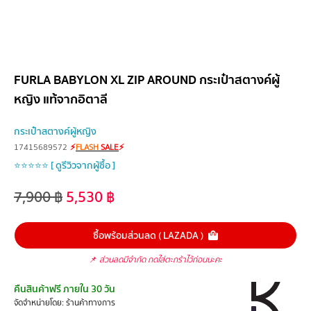
FURLA BABYLON XL ZIP AROUND กระเป๋าสตางค์ผู้
หญิง แท้จากอิตาลี
กระเป๋าสตางค์ผู้หญิง
17415689572
⚡
FLASH
SALE
⚡
⭐⭐⭐⭐⭐ [ ดูรีวิวจากผู้ซื้อ ]
7,900
฿
5,530
฿
ซื้อพร้อมส่วนลด ( LAZADA )
📌
ส่วนลดมีจำกัด กดใส่ตะกร้าไว้ก่อนนะคะ
คืนสินค้าฟรี ภายใน 30 วัน
จัดจำหน่ายโดย: ร้านค้าทางการ