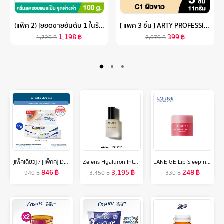
(แพ็ค 2) [ยอดขายอันดับ 1 ในร้านขายยา] SMOOTH E CREAM 100 G. ครีมเวชสำอางลดเลือนริ้วรอย รอยแผลเป็น จุดจ่างดำจากสิว โชว์หน้าใส ไร้ริ้วรอย สมูทอีครีม
[ แพค 3 ชิ้น ] ARTY PROFESSIONAL SUPER PERFECT POWDER SPF 25 PA++ แป้งผสมรองพื้น เครื่องสำอาง แป้งสำหรับใบหน้า แป้งพัฟ นวัตกรรม LL BASE POWDER เป็นเนื้อแป้งอณูเล็ก เนื
1,198
฿
399
฿
1,720
฿
2,070
฿
[แพ็คเดี่ยว] / [แพ็คคู่] Dermatix Ultra Gel เดอร์มาติกซ์ อัลตร้า เจลลดรอยแผลเป็น ขนาด 15 กรัม
Zelens Hyaluron Intense Hydro-Plumping Serum 30ml. [เซรั่มไฮยาลูโรนิก, ผิวชุ่มชื้น, ผิวยืดหยุ่น]
LANEIGE Lip Sleeping Mask Mini Berry 8g ลาเนจ ลิป สลีปปิ้ง มาส์ก มินิ กลิ่นเบอร์รี่ ลิปมันบำรุงปาก สีชมพู ลิปมัน เพิ่มความชุ่มชื้น ริมฝีปากนุ่ม เรียบเนียน
846
฿
3,195
฿
248
฿
940
฿
3,450
฿
330
฿