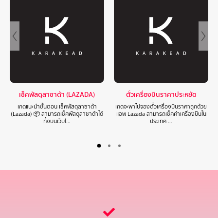
เช็คพัสดุลาซาด้า (LAZADA)
ตั๋วเครื่องบินราคาประหยัด
เกดแนะนำขั้นตอน เช็คพัสดุลาซาด้า
เกดจะพาไปจองตั๋วเครื่องบินราคาถูกด้วย
(Lazada) 📦 สามารถเช็คพัสดุลาซาด้าได้
แอพ Lazada สามารถเช็คค่าเครื่องบินใน
ทั้งบนเว็บไ…
ประเทศ …