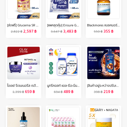
[ส่งฟรี] Glucerna SR กลูเซอนา เอสอาร์ กลิ่นวานิลลา 800g 2 กระป๋อง Glucerna SR Vanilla 800g x2 สำหรับผู้ป่วยเบาหวาน
[แพคสุดคุ้ม] Ensure Gold เอนชัวร์ โกลด์ กลิ่นวานิลลา แบบถุงเติม 2,960g Ensure Gold Vanilla Sachet 2,960g
Blackmores แบลคมอร์ส แอสตาแซนธิน 6 มก. พลัส 30 แคปซูล
2,597
฿
3,483
฿
355
฿
2,822
฿
3,647
฿
550
฿
โอเลย์ รีเจนเนอรีส เรตินอล24 แม็กซ์ ไนท์ครีม 50 กรัม. ลดเลือนริ้วรอย สกินแคร์ Olay Regenerist Retinol24 Max Night Cream 50G
นูทรีคอสท์ แอล-ธีอะนีน 200 mg แคปซูล Nutricost L-Theanine /กินร่วมกับ ถั่งเช่า น้ำมันปลา โอเมก้า 3 กระเทียมสกัด กาบา กิงโกะ กรีนที แอล-กลูตามีน วิตามินบี วิตามินซี กรดอะมิโน
[สินค้าอยู่ระหว่างปรับเปลี่ยนขนาด] เคลียร์ เมน 3in1 แชมพู บอดี้วอช แอ็คทีฟคูล สำหรับผู้ชาย เพื่อเส้นผม หนังศีรษะ และผิวกาย 390 มล. x2 Clear Men 3in
659
฿
489
฿
219
฿
1,399
฿
694
฿
398
฿