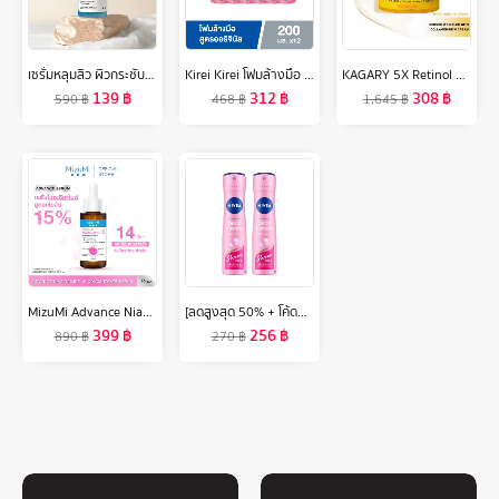
เซรั่มหลุมสิว ผิวกระชับ รูขุมขนเล็กลง The Skin Collection Serum Copper Tripeptide 3% ขนาด 30 ml
Kirei Kirei โฟมล้างมือ คิเรอิ คิเรอิ กลิ่นออริจินอล Original ชนิดถุงเติม 200 ml 12 ถุง
KAGARY 5X Retinol Anti-Aging Moisturizer Gel 30g เรตินอล ครีม ครีมทาหน้า ครีมทาผิว
139
฿
312
฿
308
฿
590
฿
468
฿
1,645
฿
MizuMi Advance Niacinamide 15 Concentrate Serum 30 ml เซรั่มไนอะซินาไมด์ สูตรเข้มข้น 15% ลดเลือนจุดด่างดำ ความหมองคล้ำ รอยแดง รอยดำที่ฝังลึก
[ลดสูงสุด 50% + โค้ดลดเพิ่ม 20%]นีเวีย เพิร์ล แอนด์ บิวตี้ เชฟ เลส สเปรย์ ระงับกลิ่นกาย 150 มล. 2 ชิ้น NIVEA
399
฿
256
฿
890
฿
270
฿