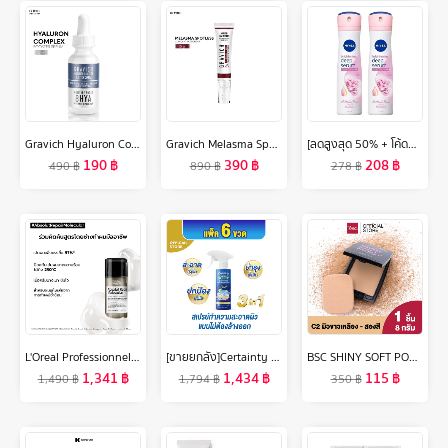
Gravich Hyaluron Complex Booster Serum 30 ml
Gravich Melasma Spotless Concentrate Cream 15 g
[ลดสูงสุด 50% + โค้ดลดเพิ่ม 20%]นีเวีย ดีโอ สเปรย์ ฮอกไกโด โรส สำหรับผู้หญิง 150 มล. 2 ชิ้น NIVEA
190
฿
390
฿
208
฿
490
฿
890
฿
278
฿
L'Oreal Professionnel ABSOLUT REPAIR MOLECULAR LEAVE-IN MASK 100ML ลีฟ-อิน ทรีตเมนต์ เนื้อครีมบางเบา บำรุงล้ำลึกถึงชั้นไฟเบอร์ (ลีฟ-อิน ทรีตเมนต์, เสริมแกนผมให้กลับมาแข็งแรง, L'Oreal Pro,L'Oreal Professional,LOreal Pro,LOreal Professional)
[ขายยกลัง]Certainty สเปรย์ทำความสะอาดผิวแบบไม่ต้องล้างออกเซอร์เทนตี้ ขนาด 350 ML. x6 ขวด
BSC SHINY SOFT POWDER FOUNDATION SPF 30 PA+++ บีเอสซีไชน์นี่ซอฟท์พาวเดอร์ฟาวฯ(P)#C2 แป้งตัวใหม่ล่าสุดจาก BSC ด้วยเนื้อแป้งที่มีความละเอียดสูงทำให้ได้สัมผัสเนียนนุ่มแนบสนิทไปกับผิวหน้าอย่างเป็นธรรมชาติ
1,341
฿
1,434
฿
115
฿
1,490
฿
1,794
฿
350
฿