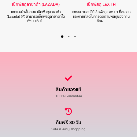
เช็คพัสดุลาซาด้า (LAZADA)
เช็คพัสดุ LEX TH
เกดแนะนำขั้นตอน เช็คพัสดุลาซาด้า
เกดจะมาบอกวิธีเช็คพัสดุ Lex TH ที่สะดวก
(Lazada) 📦 สามารถเช็คพัสดุลาซาด้าได้
และง่ายที่สุดในการติดตามพัสดุของท่าน
ทั้งบนเว็บไ…
คือผ่…
สินค้าของแท้
100% Guarantee
คืนฟรี 30 วัน
Safe & easy shopping