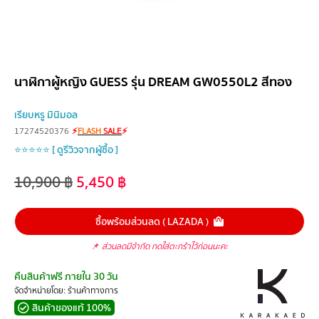
นาฬิกาผู้หญิง GUESS รุ่น DREAM GW0550L2 สีทอง
เรียบหรู มินิมอล
17274520376
⚡
FLASH
SALE
⚡
⭐⭐⭐⭐⭐ [ ดูรีวิวจากผู้ซื้อ ]
10,900
฿
5,450
฿
ซื้อพร้อมส่วนลด ( LAZADA )
📌
ส่วนลดมีจำกัด กดใส่ตะกร้าไว้ก่อนนะคะ
คืนสินค้าฟรี ภายใน 30 วัน
จัดจำหน่ายโดย: ร้านค้าทางการ
สินค้าของแท้ 100%