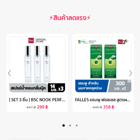
⚡สินค้าลดแรง⚡
[ SET 3 ชิ้น ] BSC NOOK PERFUME SPRAY สเปรย์น้ำหอมกลิ่นนุ๊ค 14 ML.
FALLES แชมพู ฟอลเลส สูตรผมแข็งแรงสุขภาพดี 300 มล. 2 ขวด
299
฿
358
฿
447
฿
440
฿