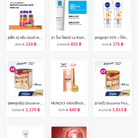
[แพ็ค 4] คลีน แอนด์ เคลียร์ โฟมล้างหน้า เอสเซนเชียล โฟมมิ่ง เฟเชียล วอช 100 มล. x 4 Clean & Clear Essentials Foaming Facial Wash 100 ml x 4
ลา โรช-โพเซย์ La Roche-Posay Effaclar K [+] ครีมจัดการปัญหาสิวอุดตัน ช่วยผลัดเซลล์ผิวอย่างอ่อนโยน คุมความมันได้ยาวนาน สำหรับผิวผสมและผิวมัน 40ml.
[ลดสูงสุด 50% + โค้ดลดเพิ่ม 20%]นีเวียเอ็กซ์ตร้า ไบรท์ รีแพร์ แอนด์ โพรเทค เอสพีเอฟ50 พีเอ+++ บอดี้ เซรั่ม 320มล. 2 ชิ้น NIVEA
328
฿
850
฿
376
฿
456
฿
1,090
฿
518
฿
[แพคสุดคุ้ม] Glucerna SR กลูเซอนา เอสอาร์ กลิ่นวานิลลา แบบถุงเติม 1,110g 2 กล่อง สำหรับผู้ป่วยเบาหวาน
MUNZX3 กล่องสีทอง โปรโมชั่น1กล่องใหม่ (10 แคปซูล ) 1 กล่อง อาหารเสริมสำหรับผู้ชาย
[ขายดี] Glucerna Plus กลูเซอนา พลัส กลิ่นธัญพืช 800g 3 กระป๋อง Glucerna Plus Wheat 800g x3 สำหรับผู้ป่วยเบาหวาน
3,279
฿
449
฿
3,810
฿
3,564
฿
525
฿
4,233
฿