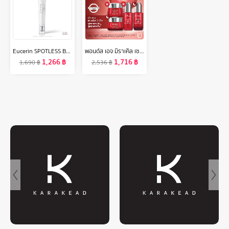
Eucerin SPOTLESS BRIGHTENING DARK EYE CIRCLE CORRECTOR 15 ML ยูเซอริน สปอตเลส ไบรท์เทนนิ่ง ดาร์ก อาย เซอร์เคิล คอร์เรคเตอร์ 15 มล.
พอนด์ส เอจ มิราเคิล เซรั่มและครีม สูตรกลางวันและกลางคืน แพ็ค 4 ชิ้น ( มอยเจอร์ไรเซอร์ , ครีมทาหน้า , serum , เรตินอล , บำรุงผิวหน้า )
1,266
฿
1,716
฿
1,690
฿
2,536
฿