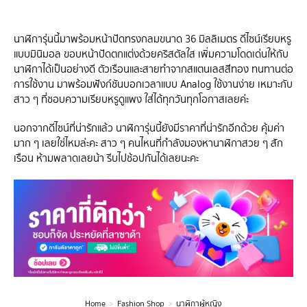
นาฬิการุ่นนี้มาพร้อมหน้าปัดทรงกลมขนาด 36 มิลลิเมตร ดีไซน์เรียบหรู
แบบมินิมอล ขอบหน้าปัดตกแต่งด้วยคริสตัลใส เพิ่มความโดดเด่นให้กับ
นาฬิกาได้เป็นอย่างดี ตัวเรือนและสายทำจากสแตนเลสสีทอง ทนทานต่อ
การใช้งาน มาพร้อมฟังก์ชันบอกเวลาแบบ Analog ใช้งานง่าย เหมาะกับ
สาว ๆ ที่ชอบความเรียบหรูดูแพง ใส่ได้ทุกวันทุกโอกาสเลยค่ะ
นอกจากดีไซน์ที่น่ารักแล้ว นาฬิการุ่นนี้ยังมีราคาที่น่ารักอีกด้วย คุ้มค่า
มาก ๆ เลยใช่ไหมล่ะคะ สาว ๆ คนไหนที่กำลังมองหานาฬิกาสวย ๆ สัก
เรือน ห้ามพลาดเลยน้า รีบไปช้อปกันได้เลยนะคะ
Home
Fashion Shop
นาฬิกาผู้หญิง
You are here: