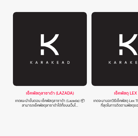
เช็คพัสดุลาซาด้า (LAZADA)
เช็คพัสดุ LEX
เกดแนะนำขั้นตอน เช็คพัสดุลาซาด้า (Lazada) 📦
เกดจะมาบอกวิธีเช็คพัสดุ Lex T
สามารถเช็คพัสดุลาซาด้าได้ทั้งบนเว็บไ…
ที่สุดในการติดตามพัสดุข