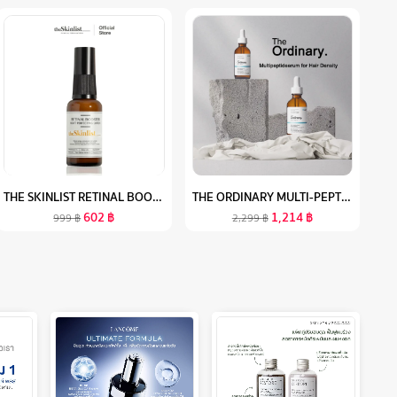
THE SKINLIST RETINAL BOOSTER NIGHT PERFECTING LOTION ( RETINALDEHYDE, RETINAL, RETINOL ) 30 G เซรั่มบำรุงผิวหน้า สกินแคร์ เรตินอล
THE ORDINARY MULTI-PEPTIDE SERUM FOR HAIR DENSITY- 60M L[แพคคู่ 2PCS เอสเซ้นส์ทรีทเม้นต์บำรุงผมให้แข็งแรงและแข็งแรง
602
฿
1,214
฿
999
฿
2,299
฿