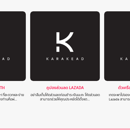
 TH
คูปองส่วนลด LAZADA
ตั๋วเคร
H ที่สะดวกและง่าย
อย่าลืมเก็บโค้ดส่วนลดก่อนชำระเงินนะคะ โค้ดส่วนลด
เกดจะพาไปจองตั
องท่านคือผ่…
สามารถช่วยให้คุณประหยัดได้ตั้งแต…
Lazada สามารถเ