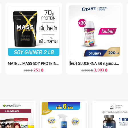
MATELL MASS SOY PROTEIN GAINER 2 LB แมส ซอย โปรตีน 2ปอนด์ หรือ 908กรัม (NON WHEYเวย์) เพิ่มน้ำหนัก + เพิ่มกล้ามเนื้อ
[ใหม่] GLUCERNA SR กลูเซอนา เอสอาร์ ชนิดน้ำ กลิ่นวานิลลา 220ML 30 ขวด สำหรับผู้ป่วยเบาหวาน
251
฿
3,003
฿
399
฿
3,300
฿