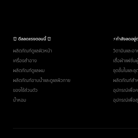
⏰ ดีลลดแรงตอนนี้ ⏰
⚡กำลังลดอยู่ต
ผลิตภัณฑ์ดูแลผิวหน้า
วิตามินและอา
เครื่องสำอาง
เสื้อผ้าแฟชั่น
ผลิตภัณฑ์ดูแลผม
ชุดชั้นในและ
ผลิตภัณฑ์อาบน้ำและดูแลผิวกาย
ผลิตภัณฑ์สำห
ของใช้ส่วนตัว
อุปกรณ์เพื่
น้ำหอม
อุปกรณ์เพื่อ