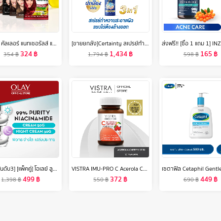
การ์นิเย่ คัลเลอร์ แนทเชอรัลส์ แพค 6 ชิ้น | Garnier Color Naturals 6 pcs (สีผมยาย้อมผมGarnier Hair Color)
[ขายยกลัง]Certainty สเปรย์ทำความสะอาดผิวแบบไม่ต้องล้างออกเซอร์เทนตี้ ขนาด 350 ML. x6 ขวด
324
฿
1,434
฿
165
฿
354
฿
1,794
฿
598
฿
[ขายดีอันดับ3] [แพ็คคู่] โอเลย์ ลูมินัส ไลท์ เพอร์เฟคติ้ง เดย์ครีม 50 กรัม. + ไนท์ครีม 50 กรัม. ไนอะซินาไมด์ กระจ่างใส สกินแคร์ Olay Luminous Light Perfecting Day SPF 15 PA++ 50G + Night Cream 50G
VISTRA IMU-PRO C Acerola Cherry 2000 Plus (Bot-30 Tabs) - วิสทร้า ไอมู-โปร ซี อะเซโรลา เชอร์รี่ 2000 พลัส (30 เม็ด)
499
฿
372
฿
449
฿
1,398
฿
550
฿
690
฿