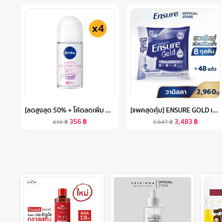
[ลดสูงสุด 50% + โค้ดลดเพิ่ม 20%]นีเวีย เอ็กซ์ตร้า ไบรท์เทนนิ่ง 8 ซูเปอร์ ฟู้ด โรลออน ระงับกลิ่นกาย สำหรับผู้หญิง 50 มล. 4 ชิ้น NIVEA
[แพคสุดคุ้ม] ENSURE GOLD เอนชัวร์ โกลด์ กลิ่นวานิลลา แบบถุงเติม 2,960G ENSURE GOLD VANILLA SACHET 2,960G
356
฿
3,483
฿
436
฿
3,647
฿