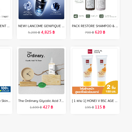
ส่งฟรี!! [ซื้อ 1 แถม 1] INZENT Zinc Plus ซิงค์ พลัส (2กระปุก) ประกอบด้วย เล็บ ผม ฟัน เบต้ากลูแคน วิตามินซี วิตามินอี วิตามินดี (อาหารเสริม วิตามิน)
NEW! LANCOME GENIFIQUE ULTIMATE, DUAL-REPAIR AUGMENTED SERUM 50 ML สูตรใหม่! เซรั่มอันดับ 1 จากลังโคม ชุ่มชื้นมากขึ้น ฟื้นผิวเสียสะสม ใน 1 สัปดาห์* ด้วยเทคโนโลยีจดสิทธิบัตร เบต้ากลูแคนบริสุทธิ์ 98% (Betaglucan)
PACK RESTORE SHAMPOO & CONDITIONER แชมพูและครีมนวดช่วยฟื้นฟูผมร่วง รังแค ผมหงอก ให้เส้นผมนุ่มจากสารสกัดธรรมชาติกว่า 10 ชนิด
4,825
฿
620
฿
5,200
฿
700
฿
เซตาฟิล Cetaphil Gentle Skin Cleanser เจลทำความสะอาดผิวหน้าและผิวกาย สำหรับผิวบอบบาง แพ้ง่าย และทุกสภาพผิว 500 ml.
The Ordinary Glycolic Acid 7% Cleans Pores Toning Solution Exfoliates Blackheads peel 240ml
[ 1 แถม 1] HONEI V BSC AGE DEFENCE CLEAR ANDFIRM FACIAL FOAM โฟมล้างหน้าสูตรเพื่อผิวแลดูอ่อนเยาว์ ฟองโฟมหนานุ่ม ทำความสะอาดผิวหน้าได้อย่างหมดจด ปริมาณ 100 มล.X2
427
฿
115
฿
1,699
฿
195
฿