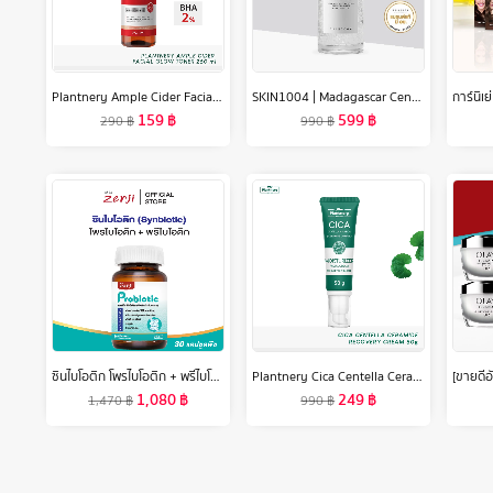
Plantnery Ample Cider Facial Glow Toner 250 ml
SKIN1004 | Madagascar Centella Tone Brightening Capsule Ampoule 100 ml
159
฿
599
฿
290
฿
990
฿
ซินไบโอติก โพรไบโอติก + พรีไบโอติก **มีฮาลาล และใยอาหาร 30 แคปซูลทำจากพืช โปรไบโอติก Probiotic Prebiotic ซินไบโอติก (Synbiotic)
Plantnery Cica Centella Ceramide Recover Cream 50 g
1,080
฿
249
฿
1,470
฿
990
฿