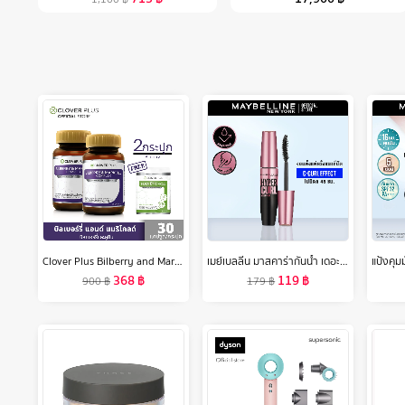
Clover Plus Bilberry and Marigold Complex บิลเบอร์รี่ แอนด์ แมรี่โกลด์ คอมเพล็กซ์ (30 แคปซูล X2) แถม มัลติบี 7 แคปซูล (อาหารเสริม)
เมย์เบลลีน มาสคาร่ากันน้ำ เดอะ ไฮเปอร์เคิร์ล 9.2 มล.MAYBELLINE THE HYPERCURL WATERPROOF MASCARA 9.2 ml(เครื่องสำอาง, มาสคาร่า, มาสคาร่ากันน้ำ)
368
฿
119
฿
900
฿
179
฿