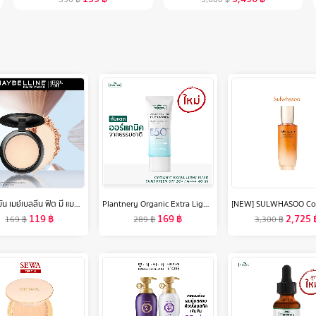
แป้งคุมมัน เมย์เบลลีน ฟิต มี แมท+พอร์เลส คุมมัน16ชม. 6 กรัม Maybelline FIT ME MATTE+PORELESS POWDER 6 g.(เครื่องสำอาง, แป้งตลับ, แป้งพัฟ)
Plantnery Organic Extra Light Fluid Sunscreen SPF50+ PA++++
119
฿
169
฿
2,725
169
฿
289
฿
3,300
฿