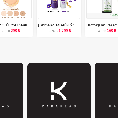
SEWA เซวา แป้งไพรเมอร์ผสมรองพื้น มีให้เลือก 4 เฉดสี (ขนาด10g.) จัดการความมัน ป้องกันผิวจากแสงแดด ปกปิด เรียบเนียน
[ Best Seller ] แชมพูแก้ผมร่วง แทงกีโมรี สูตรจินจิ Daeng Gi Meo Ri JINGI Shampoo/Treatment ช่วยบำรุงผมให้หนานุ่ม (DJ)
299
฿
1,799
฿
169
฿
690
฿
3,270
฿
490
฿