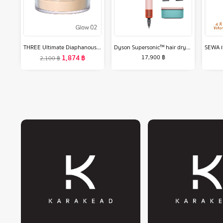
THREE Ultimate Diaphanous Loose Powder Glow 17g ทรี อัลทิเมต ไดพานัส ลูส พาวเดอร์ โกลว์ ผลิตภัณฑ์ ฟินิชชิ่ง พาวเดอร์ ผิวดูฉ่ำวาว
Dyson Supersonic™ hair dryer HD15 (Ceramic Pop) ไดร์เป่าผม สีเซรามิก ป็อบ
1,874
฿
17,900
฿
2,100
฿