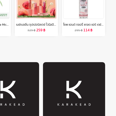
Plantnery Tea Tree Acne Microbiome Intense Serum 30 ml
เมย์เบลลีน ซุปเปอร์สเตย์ ไวนิลอิงค์ ฟินิชฉ่ำวาว ติดทนนาน16ชม. 4.2 มล. MAYBELLINE SUPERSTAY VINYL INK LIPSTICK (ลิปติดทน, ลิปกันน้ำ, ลิปสติก)
โซพ แอนด์ กลอรี่ แกลด แฮร์ เดย์ สมูทติ้ง เซรั่ม 100 มล.
259
฿
114
฿
329
฿
295
฿