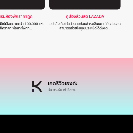
แรมห้องพักราคาถูก
คูปองส่วนลด LAZADA
 มีให้เลือกมากกว่า 100,000 แห่ง
อย่าลืมเก็บโค้ดส่วนลดก่อนชำระเงินนะคะ โค้ดส่วนลด
ปเช็คราคาเพื่อหาที่พักท…
สามารถช่วยให้คุณประหยัดได้ตั้งแต…
เกดรีวิวเองค่ะ
สั้น กระชับ เข้าใจง่าย