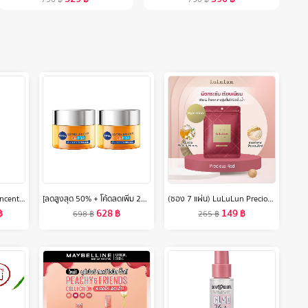
[NEW] SULWHASOO Concentrated Ginseng Rejuvenating Emulsion 125ml. โซลวาซู อิมัลชั่นโสมเกาหลีช่วยลดเลือนริ้วรอย เพิ่มความยืดหยุ่น ฟื้นฟูผิว อิมัลชั่นซัลวาซู (ปรับสูตรใหม่)
[ลดสูงสุด 50% + โค้ดลดเพิ่ม 20%]นีเวีย เอ็กซ์ตร้า ไบรท์ ซี แอนด์ ไฮยา วิตามิน ไนท์ สลีปปิ้ง เจล 50 มล. 2 ชิ้น NIVEA
(ซอง 7 แผ่น) LuLuLun Precious Moist Face mask ลูลูลูน แผ่นมาสก์หน้า สูตรผิวกระชับ อ่อนเยาว์ พรีเชียส มอยซ์
฿
628
฿
149
฿
698
฿
265
฿