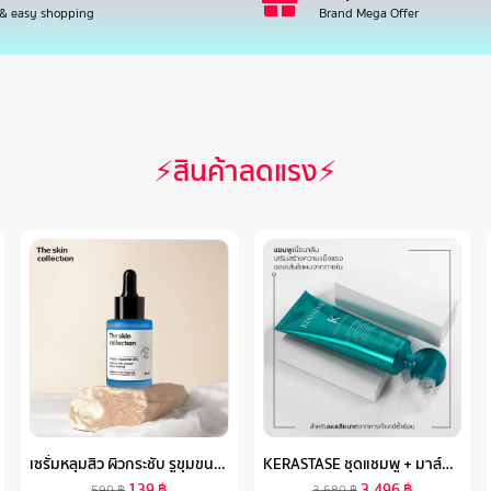
 & easy shopping
Brand Mega Offer
⚡สินค้าลดแรง⚡
เซรั่มหลุมสิว ผิวกระชับ รูขุมขนเล็กลง THE SKIN COLLECTION SERUM COPPER TRIPEPTIDE 3% ขนาด 30 ML
KERASTASE ชุดแชมพู + มาส์กดูแลผมเสีย เปราะ ฉีกขาด แตกปลาย จากการทำสีและทำเคมีซ้ำซ้อน RESISTANCE THERAPISTE SHAMPOO 250 ML + MASQUE 200 ML FOR DAMAGED HAIR (เคเรสตาส,ผมเสีย,เคราสตาส,เทอราพิส,ยาสระผม)
139
฿
3,496
฿
590
฿
3,680
฿