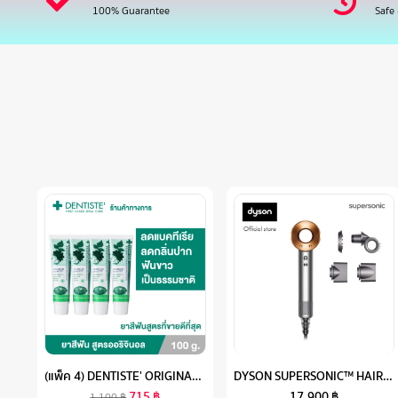
100% Guarantee
Safe
(แพ็ค 4) DENTISTE' ORIGINAL TOOTHPASTE 100 G. ยาสีฟันเดนทิสเต้ ช่วยลดแบคทีเรีย ยับยั้งการสะสมของแบคทีเรียนานถึง 8 ชั่วโมง ลดกลิ่นปาก ลมหายใจหอมสดชื่น
DYSON SUPERSONIC™ HAIR DRYER HD15 (NICKEL/COPPER) ไดร์เป่าผม สีนิกเกิล/ริชคอปเปอร์
715
฿
17,900
฿
1,100
฿