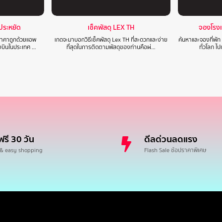
าประหยัด
เช็คพัสดุ LEX TH
จองโรง
นราคาถูกด้วยแอพ
เกดจะมาบอกวิธีเช็คพัสดุ Lex TH ที่สะดวกและง่าย
ค้นหาและจองที่พัก
องบินในประเทศ …
ที่สุดในการติดตามพัสดุของท่านคือผ่…
ทั่วโลก ไ
ฟรี 30 วัน
ดีลด่วนลดแรง
 & easy shopping
Flash Sale ช้อปราคาพิเศษ