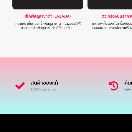
เช็คพัสดุลาซาด้า (LAZADA)
ตั๋วเครื่องบินราค
เกดแนะนำขั้นตอน เช็คพัสดุลาซาด้า (Lazada) 📦
เกดจะพาไปจองตั๋วเครื่องบิ
สามารถเช็คพัสดุลาซาด้าได้ทั้งบนเว็บไ…
Lazada สามารถเช็คค่าเครื่
สินค้าของแท้
คืน
100% Guarantee
Safe