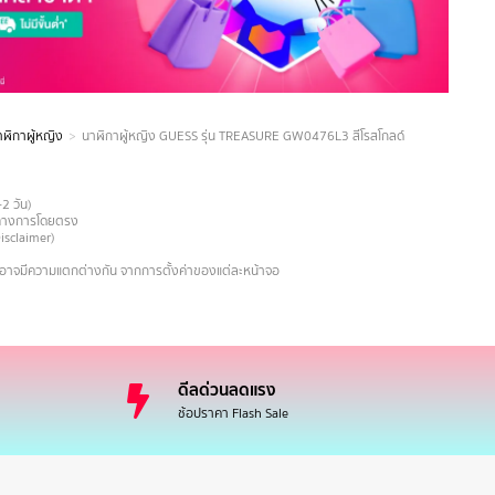
ฬิกาผู้หญิง
นาฬิกาผู้หญิง GUESS รุ่น TREASURE GW0476L3 สีโรสโกลด์
-2 วัน)
ายทางการโดยตรง
Disclaimer)
งอาจมีความแตกต่างกัน จากการตั้งค่าของแต่ละหน้าจอ
ดีลด่วนลดแรง
ช้อปราคา Flash Sale