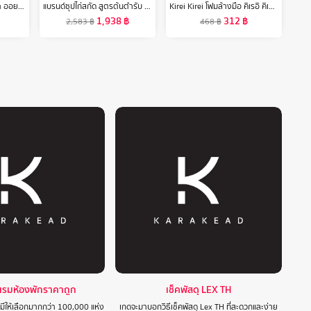
[2 ขวด]แพรอทครีมอาบน้ำ ออยล์อินบาธ เลิฟลี่ ยัง 400มล. [Bundle 2]Parrot Oil In Bath Oil Lovely Young 400 ML สบู่เหลว Liquid soap
แบรนด์ซุปไก่สกัด สูตรต้นตำรับ 70 มล. แพค 15 ขวด x 3 แพค (45 ขวด) (BEC)
Kirei Kirei โฟมล้างมือ คิเรอิ คิเรอิ กลิ่นออริจินอล Original ชนิดถุงเติม 200 ml 12 ถุง
1,938
฿
312
฿
2,583
฿
468
฿
แรมห้องพักราคาถูก
เช็คพัสดุ LEX TH
 มีให้เลือกมากกว่า 100,000 แห่ง
เกดจะมาบอกวิธีเช็คพัสดุ Lex TH ที่สะดวกและง่าย