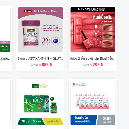
การ์นิเย่ ซากุระ โกลว์ ไฮยาลูรอน บูสเตอร์ เซรั่ม 30 มล.x2 GARNIER SERUM 30ML X2 เซรั่มหน้าใส เซรั่มบำรุงผิวหน้า
Swisse ASTAXANTHIN + GLUTA สวิสเซ แอสต้าแซนธิน + กลูต้า, 30 เม็ด
[ช้อป 2 ชิ้น รับฟรี Lip Blush] ใหม่! เมย์เบลลีน ซุปเปอร์ สเตย์ เท็ดดี้ ทินท์ ลิปทินท์เนื้อนุ่ม สัมผัสเบาสบาย Maybelline Superstay Teddy Tint
886
฿
296
฿
1,250
฿
329
฿