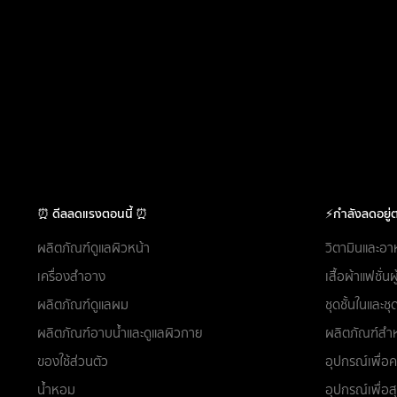
⏰ ดีลลดแรงตอนนี้ ⏰
⚡กำลังลดอยู่ต
ผลิตภัณฑ์ดูแลผิวหน้า
วิตามินและอา
เครื่องสำอาง
เสื้อผ้าแฟชั่น
ผลิตภัณฑ์ดูแลผม
ชุดชั้นในและ
ผลิตภัณฑ์อาบน้ำและดูแลผิวกาย
ผลิตภัณฑ์สำห
ของใช้ส่วนตัว
อุปกรณ์เพื่
น้ำหอม
อุปกรณ์เพื่อ