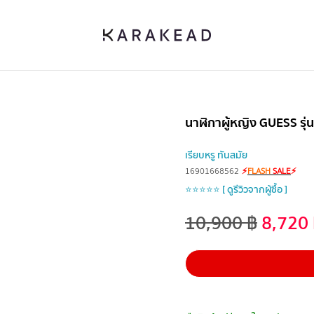
นาฬิกาผู้หญิง GUESS ร
เรียบหรู ทันสมัย
16901668562
⚡
FLASH
SALE
⚡
⭐⭐⭐⭐⭐ [ ดูรีวิวจากผู้ซื้อ ]
10,900
฿
8,720