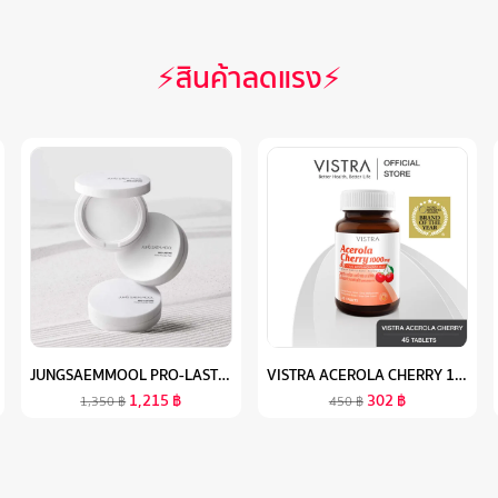
⚡สินค้าลดแรง⚡
JUNGSAEMMOOL PRO-LASTING FINISH POWDER PACT 7.5G จองแซมมุล โปร ลาสติ้ง ฟินิช พาวเดอร์ แพค แป้งเบลอรูขุมขนขั้นสุด
VISTRA ACEROLA CHERRY 1000 MG & CITRUS BIOFLAVONOIDS PLUS - วิสทร้า อะเซโรลาเชอรี่ 1000 มก. & ซิตรัส ไบโอฟลาโวนอยด์ พลัส ( 45 เม็ด )
1,215
฿
302
฿
1,350
฿
450
฿