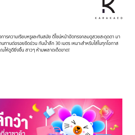
องการความเรียบหรูและทันสมัย ดีไซน์หน้าปัดทรงกลมดูสวยสะดุดตา มา
นทานต่อรอยขีดข่วน กันน้ำลึก 30 เมตร เหมาะสำหรับใส่ในทุกโอกาส
ุณให้ดูดียิ่งขึ้น สาวๆ ห้ามพลาดเด็ดขาด!