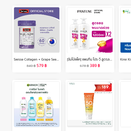
Swisse Collagen + Grape Seed สวิสเซ คอลลาเจน + เกรปซีด
[จัมโบ้แพ็ค] แพนทีน โปร-วี สูตรลดผมขาดหลุดร่วง แชมพู 1.2 ลิตร. x2 ผลิตภัณฑ์ดูแลผม บํารุงผม Pantene Pro-V Hair Fall Control Shampoo 1.2 L. x2
579
฿
389
฿
840
฿
678
฿