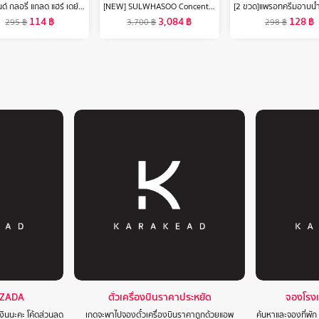
โซพ แอนด์ กลอรี่ แกลด แฮร์ เดย์ สมูทติ้ง เซรั่ม 100 มล.
[NEW] SULWHASOO Concentrated Ginseng Rejuvenating Eye Cream 15ml. โซลวาซู ครีมบำรุงรอบดวงตา ลดปัญหาริ้วรอยรอบดวงตา เพื่อผิวกระชับ เรียบเนียนยิ่งขึ้น ซัลวาซู (ปรับสูตรใหม่)
114
฿
3,084
฿
128
฿
295
฿
3,700
฿
298
฿
AZADA
ตั๋วเครื่องบินราคาประหยัด
จองโรง
งินนะคะ โค้ดส่วนลด
เกดจะพาไปจองตั๋วเครื่องบินราคาถูกด้วยแอพ
ค้นหาและจองที่พัก