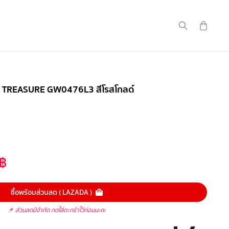
ุ่น TREASURE GW0476L3 สีโรสโกลด์
฿
ซื้อพร้อมส่วนลด ( LAZADA )
📌
ส่วนลดมีจำกัด กดใส่ตะกร้าไว้ก่อนนะคะ