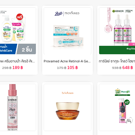
Kirei Kirei ครีมอาบน้ำ คิเรอิ คิเรอิ Antibacterial Body Wash สูตร Nourish & Care ขวดปั๊ม 500 มล. ฟรี ถุงเติม 400 มล.
Provamed Acne Retinol-A Gel 10G โปรวาเมด เจลแต้มสิว For Non Inflammatory Acne Comedone Acne เจลแต้มสิวfor U Zone (เหมาะสำหรับสิวอุดตัน) ช่วยยับยั้งเชื้อแบคทีเรีย P.acnes 10g
189
฿
105
฿
648
฿
298
฿
175
฿
938
฿