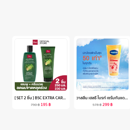
[ SET 2 ชิ้น ] BSC EXTRA CARE HAIR FALL CONTROL SHAMPOO และ BSC EXTRA CARE HAIR FALL CONTROL CONDITIONER แชมพู และครีมนวดผม สกัดจากมะกรูดและขิง สำหรับผมขาด หลุดร่วง อ่อนแอ เพิ่มประสิทธิภาพการบำรุงเส้นผม ลดการขาดหลุดร่วงของเส้นผม
วาสลีน เฮลธี ไบรท์ เซรั่มกันแดด ซันแอนด์โพลูชั่น โพรเทคชั่น SPF50+ PA+++ ปกป้องมลภาวะ 300 มล. X2/X6 VASELINE HEALTHY BRIGHT SERUM SPF50 PA+++ SUN + POLLUTION PROTECTION 300 ML. X2/X6
195
฿
299
฿
790
฿
578
฿