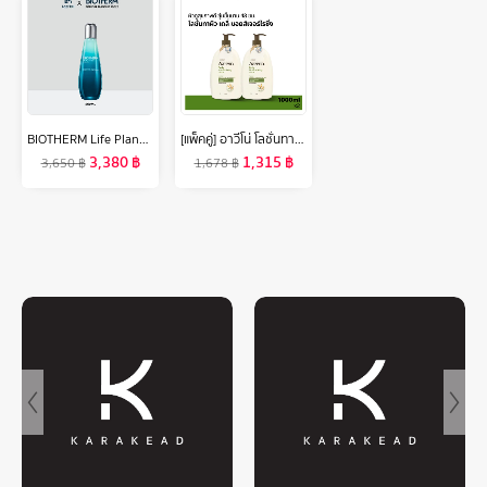
BIOTHERM Life Plankton™ Essence 200ml ไบโอเธิร์ม ไลฟ์ แพลงตอน เอสเซนส์ ช่วยลดเลือนริ้วรอย เติมความชุ่มชื้น (น้ำตบแพลงตอน สูตรชุ่มชื้น)
[แพ็คคู่] อาวีโน่ โลชั่นทาผิว อาวีโน่ เดลี่ มอยส์เจอร์ไรซิ่ง 1000 มล. x 2 Aveeno Daily Moisturizing Lotion 1000 ml. x 2
3,380
฿
1,315
฿
3,650
฿
1,678
฿