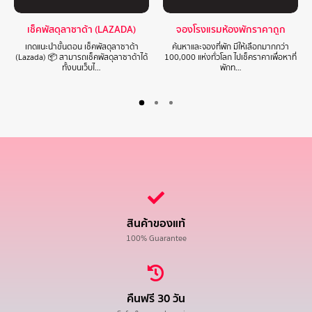
เช็คพัสดุลาซาด้า (LAZADA)
จองโรงแรมห้องพักราคาถูก
เกดแนะนำขั้นตอน เช็คพัสดุลาซาด้า
ค้นหาและจองที่พัก มีให้เลือกมากกว่า
(Lazada) 📦 สามารถเช็คพัสดุลาซาด้าได้
100,000 แห่งทั่วโลก ไปเช็คราคาเพื่อหาที่
ทั้งบนเว็บไ…
พักท…
สินค้าของแท้
100% Guarantee
คืนฟรี 30 วัน