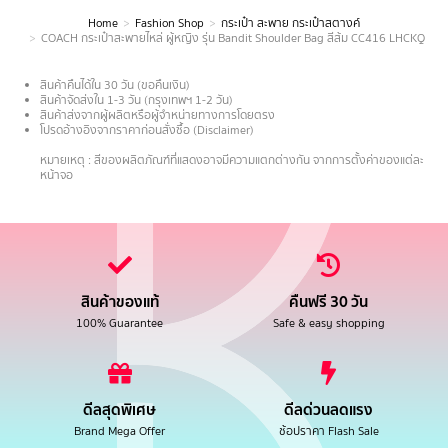
Home
Fashion Shop
กระเป๋า สะพาย กระเป๋าสตางค์
You are here:
COACH กระเป๋าสะพายไหล่ ผู้หญิง รุ่น Bandit Shoulder Bag สีส้ม CC416 LHCKQ
สินค้าคืนได้ใน 30 วัน (ขอคืนเงิน)
สินค้าจัดส่งใน 1-3 วัน (กรุงเทพฯ 1-2 วัน)
สินค้าส่งจากผู้ผลิตหรือผู้จำหน่ายทางการโดยตรง
โปรดอ้างอิงจากราคาก่อนสั่งซื้อ (Disclaimer)
.
หมายเหตุ : สีของผลิตภัณฑ์ที่แสดงอาจมีความแตกต่างกัน จากการตั้งค่าของแต่ละ
หน้าจอ
สินค้าของแท้
คืนฟรี 30 วัน
100% Guarantee
Safe & easy shopping
ดีลสุดพิเศษ
ดีลด่วนลดแรง
Brand Mega Offer
ช้อปราคา Flash Sale