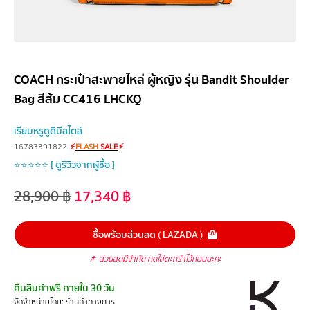
COACH กระเป๋าสะพายไหล่ ผู้หญิง รุ่น Bandit Shoulder
Bag สีส้ม CC416 LHCKQ
เรียบหรูดูดีมีสไตล์
16783391822
⚡
FLASH
SALE
⚡
⭐⭐⭐⭐⭐ [ ดูรีวิวจากผู้ซื้อ ]
28,900
฿
17,340
฿
ซื้อพร้อมส่วนลด ( LAZADA )
📌
ส่วนลดมีจำกัด กดใส่ตะกร้าไว้ก่อนนะคะ
คืนสินค้าฟรี ภายใน 30 วัน
จัดจำหน่ายโดย: ร้านค้าทางการ