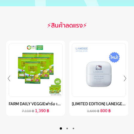
⚡สินค้าลดแรง⚡
FARM DAILY VEGGIEฟาร์ม เดลี่ เวจจี้ พลัส ผลิตภัณฑ์เสริมอาหารผงผักผลไม้รวม 29 ชนิด ไฟเบอร์สูง (5 แถม 4) #128934
[LIMITED EDITION] LANEIGE X HELLO KITTY WATER BANK BLUE HYALURONIC GEL CREAM 50ML ลาเนจ วอเตอร์ แบงค์ บลู ไฮยาลูโรนิค เจล ครีม
1,390
฿
800
฿
7,110
฿
1,600
฿