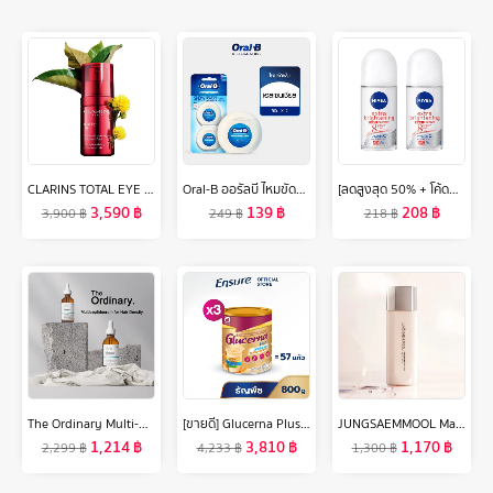
CLARINS TOTAL EYE LIFT 15ML คลาแรงส์ โททอล อาย ลิฟต์ ดูแลผิวรอบดวงตา ครีมรอบดวงตา ครีมบำรุงผิวรอบดวงตา
Oral-B ออรัลบี ไหมขัดฟัน เอสเซนเชียลฟรอส 2x50 เมตร Waxed Essential Dental Floss 2x50M Value Pack
[ลดสูงสุด 50% + โค้ดลดเพิ่ม 20%]นีเวีย เอ็กซ์ตร้า ไบรท์เทนนิ่ง แม็กซ์ โพรเทค 8 ซูเปอร์ ฟู้ด โรลออน ระงับกลิ่นกาย 50 มล. 2 ชิ้น NIVEA
3,590
฿
139
฿
208
฿
3,900
฿
249
฿
218
฿
The Ordinary Multi-peptide Serum for Hair Density- 60m l[แพคคู่ 2pcs เอสเซ้นส์ทรีทเม้นต์บำรุงผมให้แข็งแรงและแข็งแรง
[ขายดี] Glucerna Plus กลูเซอนา พลัส กลิ่นธัญพืช 800g 3 กระป๋อง Glucerna Plus Wheat 800g x3 สำหรับผู้ป่วยเบาหวาน
JUNGSAEMMOOL Masterclass Glow Base 50ml จองแซมมุล มาสเตอร์คลาส โกลว์ เบส เบสปรับสภาพผิวฉ่ำโกลว์
1,214
฿
3,810
฿
1,170
฿
2,299
฿
4,233
฿
1,300
฿