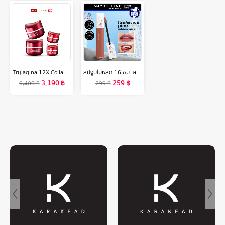
Trylagina 12X Collagen ไตรลาจิน่า คอลลาเจน 12X เซรั่มคืนความอ่อนเยาว์ครบ 5 มิติ 2 กระปุก ฟรี ขนาดพกพา 2 กระปุก
ลิปจูบไม่หลุด 16 ชม. ลิปจิ้มจุ่มเนื้อแมท เมย์เบลลีน ซุปเปอร์ สเตย์ แมท อิ้งค์ ลิขวิด ลิปสติก 5 มล. MAYBELLINE NEW YORK SUPERSTAY MATTE INK Liquid Lipstick 5 ml (เครื่องสำอาง, ลิปติดทน, ลิปแมท, ลิปกันน้ำ)
3,190
฿
259
฿
9,400
฿
299
฿