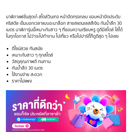
นาฬิกาแฟชั่นสุดเก๋ สไตล์วินเทจ หน้าปัดทรงกลม ขอบหน้าปัดประดับ
คริสตัล เข็มบอกเวลาแบบอะนาล็อก สายสแตนเลสสีเงิน กันน้ำลึก 30
เมตร นาฬิการุ่นนี้เหมาะกับสาว ๆ ที่ชอบความเรียบหรู ดูดีมีสไตล์ ใส่ได้
ในทุกโอกาส ไม่ว่าจะไปทำงาน ไปเที่ยว หรือไปปาร์ตี้ก็ดูดีสุด ๆ ไปเลย
ดีไซน์สวย ทันสมัย
เหมาะกับสาว ๆ ทุกสไตล์
วัสดุคุณภาพดี ทนทาน
กันน้ำลึก 30 เมตร
ใช้งานง่าย สะดวก
ราคาไม่แพง