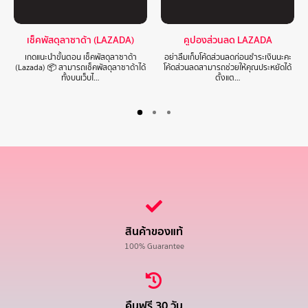
เช็คพัสดุลาซาด้า (LAZADA)
คูปองส่วนลด LAZADA
เกดแนะนำขั้นตอน เช็คพัสดุลาซาด้า
อย่าลืมเก็บโค้ดส่วนลดก่อนชำระเงินนะคะ
(Lazada) 📦 สามารถเช็คพัสดุลาซาด้าได้
โค้ดส่วนลดสามารถช่วยให้คุณประหยัดได้
ทั้งบนเว็บไ…
ตั้งแต…
สินค้าของแท้
100% Guarantee
คืนฟรี 30 วัน