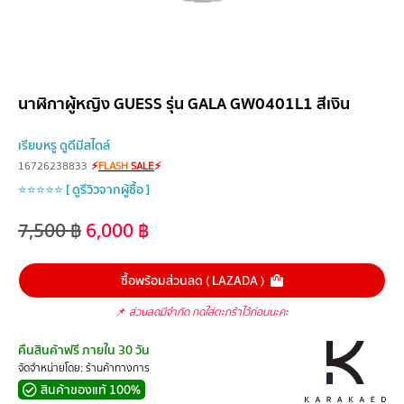
นาฬิกาผู้หญิง GUESS รุ่น GALA GW0401L1 สีเงิน
เรียบหรู ดูดีมีสไตล์
16726238833
⚡
FLASH
SALE
⚡
⭐⭐⭐⭐⭐ [ ดูรีวิวจากผู้ซื้อ ]
7,500
฿
6,000
฿
ซื้อพร้อมส่วนลด ( LAZADA )
📌
ส่วนลดมีจำกัด กดใส่ตะกร้าไว้ก่อนนะคะ
คืนสินค้าฟรี ภายใน 30 วัน
จัดจำหน่ายโดย: ร้านค้าทางการ
สินค้าของแท้ 100%