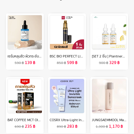
เซรั่มหลุมสิว ผิวกระชับ รูขุมขนเล็กลง The Skin Collection Serum Copper Tripeptide 3% ขนาด 30 ml
BSC BIO PERFECT LIQUID FOUNDATION รองพื้นสูตรน้ำเนื้อบางเบา C2 ผิวสองสี
[SET 2 ชิ้น ] Plantnery Vit C Orange & Lemon Bright Complex Intense Serum 30 ml
139
฿
599
฿
329
฿
590
฿
850
฿
900
฿
BAT COFFEE MCT OIL กาแฟคุมหิว อิ่มนาน หุ่นสวย ลดน้ำหนัก แคลต่ำ ไม่มีน้ำตาล
COSRX Ultra-Light Invisible Sunscreen ครีมกันแดดเนื้อเซรั่ม SPF50 PA++++ 50 Ml.
JUNGSAEMMOOL Masterclass Glow Base 50ml จองแซมมุล มาสเตอร์คลาส โกลว์ เบส เบสปรับสภาพผิวฉ่ำโกลว์
235
฿
283
฿
1,170
฿
690
฿
890
฿
1,300
฿