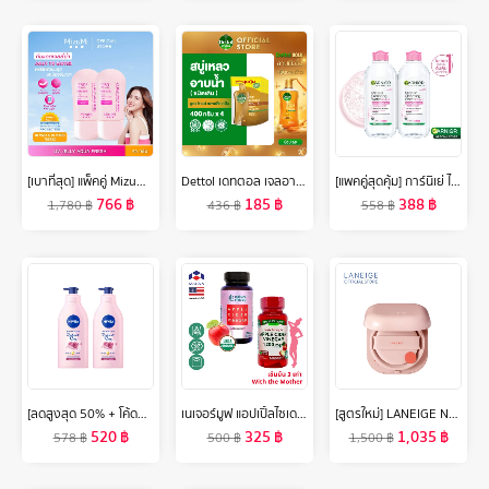
[เบาที่สุด] แพ็คคู่ MizuMi UV Jelly Aqua Fresh 40g กันแดดเนื้อเจลลี่น้ำ เบา เกลี่ยง่าย ผิวฉ่ำโกลว์ ปกป้องสูงสุด
Dettol เดทตอล เจลอาบน้ำแบบถุงเติม สบู่เหลวเดทตอล แอนตี้แบคทีเรีย ถุงเติม 400มล.X4 (เลือกสูตรด้านใน)
[แพคคู่สุดคุ้ม] การ์นิเย่ ไมเซล่าฝาชมพู คลีนซิ่ง วอเตอร์ เซนซิทีฟ สกิน 400มล GARNIER MICELLAR CLEANSING WATER 400MLX2 ล้างเครื่องสำอาง
766
฿
185
฿
388
฿
1,780
฿
436
฿
558
฿
[ลดสูงสุด 50% + โค้ดลดเพิ่ม 20%]นีเวีย เรเดียนท์ โรส ไบรท์ โลชั่น 525 มล. 2 ชิ้น NIVEA
เนเจอร์มูฟ แอปเปิ้ลไซเดอร์ เวนิกา 1200 mg/s แคปซูล NATURE MOVE Apple Cider Vinegar ACV /กินกับ ซีแอลเอ การ์ซีเนีย ส้มแขก แอล-คาร์นิทีน ถั่วขาว
[สูตรใหม่] LANEIGE Neo Cushion Glow SPF 46 PA++ (15g ตลับจริง + รีฟิล) ลาเนจ นีโอ คุชชั่น สูตรโกลว์ บางเบา ผิวโกลว์ใส ไม่ติดแมสก์
520
฿
325
฿
1,035
฿
578
฿
500
฿
1,500
฿