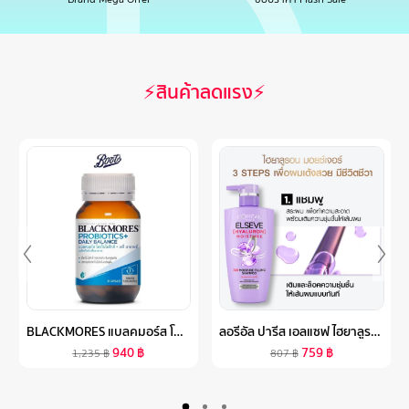
⚡สินค้าลดแรง⚡
BLACKMORES แบลคมอร์ส โพรไบโอติกส์ เดลี่ บาลานซ์ 30แคปซูล
ลอรีอัล ปารีส เอลแซฟ ไฮยาลูรอน มอยซ์เจอร์ 72เอช มอยซ์เจอร์ แชมพู + คอนดิชันเนอร์ + เอลแซฟ เอ็กซ์ตรอว์ดินารี่ ออยล์ ออยล์บำรุงผม
940
฿
759
฿
1,235
฿
807
฿