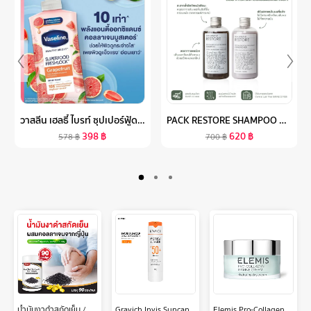
วาสลีน เฮลธี้ ไบรท์ ซุปเปอร์ฟู้ด เฟรชล็อค โลชั่น 500 มล. X2 VASELINE HEALTHY BRIGHT SUPER FOOD FRESH LOCK LOTION 500 ML. X2
PACK RESTORE SHAMPOO & CONDITIONER แชมพูและครีมนวดช่วยฟื้นฟูผมร่วง รังแค ผมหงอก ให้เส้นผมนุ่มจากสารสกัดธรรมชาติกว่า 10 ชนิด
398
฿
620
฿
578
฿
700
฿
น้ำมันงาดำสกัดเย็น / คอลลาเจนไตรเปปไทด์ (90 ซอฟเจล) แคปซูล น้ำมันงาดำ คอลลาเจน (น้ำมันสกัดเย็น) น้ำมันงาดำ zenji เซนจิ
Gravich Invis Suncap Ultra Light Sunscreen SPF50+ PA++++ 40 g
Elemis Pro-Collagen Marine Cream 50 ml. เอเลมิส โปร คอลลาเจน มารีน ครีม (ครีมบำรุงผิวหน้า , ริ้วรอย , กระชับ , เรียบเนียน)