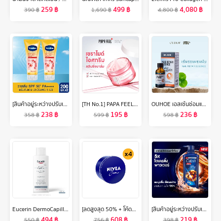
259
฿
499
฿
4,080
฿
390
฿
1,690
฿
4,800
฿
[สินค้าอยู่ระหว่างปรับเปลี่ยนขนาด] วาสลีน เฮลธี ไบรท์ เซรั่มกันแดด ซันแอนด์โพลูชั่น โพรเทคชั่น SPF50+ PA+++ ปกป้องมลภาวะ 170 มล. x2 Vaseline Healthy Bright Serum SPF50 PA+++ Sun + Pollution Protection 170 ml. x2
[TH No.1] PAPA FEEL Ceramide คลีนซิ่งบาล์ม อ่อนโยน ไม่ระคายเคือง และบำรุงผิว ละลายเมคอัพเร็วใน คลีนหมดจด รูขุมขนและสิ่งสกปรก ไม่ง้อสำลี คลีนซิ่ง CleansingBalm 40g/70g - ทุกสภาพผิว
OUHOE เอสเซ้นซ่อมแซมเล็บ Nail Repair Essence เล็บเท้าคุด เอสเซนส์ซ่อมแซมเชื้อราที่เล็บ ทำให้เล็บนุ่ม เล็บหนาขึ้น เล็บเรียบเนียน (30ml)
238
฿
195
฿
236
฿
358
฿
599
฿
598
฿
Eucerin DermoCapillaire RE-VITALIZING SHAMPOO THINNING HAIR 250 ML ยูเซอริน เดอร์โมคาพิลแลร์ รีไวทัลไลซิ่ง แชมพู ทินนิ่ง แฮร์ 250 มล. (บำรุงเส้นผม)
[ลดสูงสุด 50% + โค้ดลดเพิ่ม 20%]นีเวีย ครีมบำรุงผิว สูตรเข้มข้น 250 มล. 4 ชิ้น NIVEA
[สินค้าอยู่ระหว่างปรับเปลี่ยนขนาด] เคลียร์ เมน 3in1 แชมพู บอดี้วอช แอ็คทีฟคูล สำหรับผู้ชาย เพื่อเส้นผม หนังศีรษะ และผิวกาย 390 มล. x2 Clear Men 3in
494
฿
608
฿
219
฿
550
฿
756
฿
398
฿