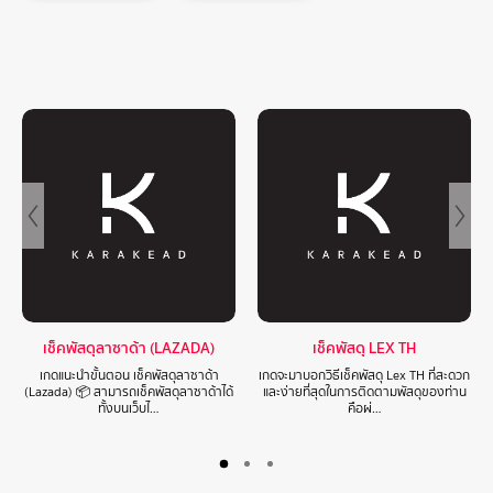
เช็คพัสดุลาซาด้า (LAZADA)
เช็คพัสดุ LEX TH
เกดแนะนำขั้นตอน เช็คพัสดุลาซาด้า
เกดจะมาบอกวิธีเช็คพัสดุ Lex TH ที่สะดวก
(Lazada) 📦 สามารถเช็คพัสดุลาซาด้าได้
และง่ายที่สุดในการติดตามพัสดุของท่าน
ทั้งบนเว็บไ…
คือผ่…