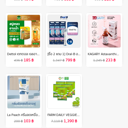
Dettol เดทตอล เจลอาบน้ำแบบถุงเติม สบู่เหลวเดทตอล แอนตี้แบคทีเรีย ถุงเติม 400มล.X4 (เลือกสูตรด้านใน)
[ซื้อ 2 แถม 1] Oral-B ออรัลบี หัวแปรงสีฟันไฟฟ้า อัลตร้าธิน ขนแปรงนุ่ม 2 ชิ้น x3 Brush Head Refills Ultrathin Bristles Gum Care 2 refills x3
KAGARY Astaxanthin Super Serum 30ml แอสต้าแซนทีน เซรั่มหน้าใส ต้านริ้วรอย ผิวเนียนใส เซรั่มต้านริ้วรอย
185
฿
799
฿
233
฿
436
฿
1,347
฿
1,245
฿
La Peach ครีมลดเหงื่อ และระงับกลิ่นกาย กลิ่น Original LaPeach ลาพีช
FARM DAILY VEGGIEฟาร์ม เดลี่ เวจจี้ พลัส ผลิตภัณฑ์เสริมอาหารผงผักผลไม้รวม 29 ชนิด ไฟเบอร์สูง (5 แถม 4) #128934
103
฿
1,390
฿
200
฿
7,110
฿