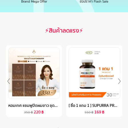
Brand Mega Offer
ช้อปราคา Flash Sale
⚡สินค้าลดแรง⚡
หอมเกศ แชมพูปิดผมขาว ชุดทดลอง4ซอง350บาท ขนาด30ML.
[ ซื้อ 1 แถม 1 ] SUPURRA PROBIOTICS ผลิตภัณฑ์เสริมอาหาร โพรไบโอติกส์ [ 1 กระปุก 30 แคปซูล ] ตราสุเพอร์ร่า บำรุง
220
฿
169
฿
350
฿
550
฿