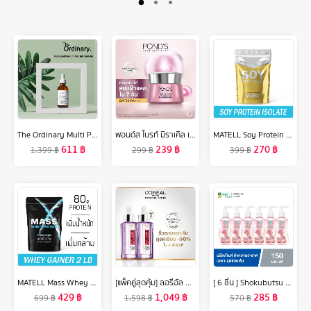
The Ordinary Multi Peptide Serum Hair Density 60ml
พอนด์ส ไบรท์ มิราเคิล เดย์ ครีม spf30 ไนอาซอร์ซินอล 45 ก. ( cream , ครีมบำรุงหน้า , ครีมทาหน้า , มอยเจอร์ไรเซอร์ )
MATELL Soy Protein Isolate Plant Based ถั่วเหลือง ซอย โปรตีน ไอโซเลท (Non Whey เวย์ )
611
฿
239
฿
270
฿
1,399
฿
299
฿
399
฿
MATELL Mass Whey Protein Gainer 2 lb แมส เวย์ โปรตีน 2ปอนด์ หรือ 908กรัม Non Soy ซอย
[แพ็คคู่สุดคุ้ม] ลอรีอัล ปารีส รีไวทัลลิฟท์ ไฮยาลูรอนิค แอซิด เซรั่ม 30 มล. X2 L'Oreal Paris Revitalift Hyaluronic Acid Serum 30mlx2 (hyaluron,loreal,ลอรีอัล ไฮยาลูรอน, ไฮยา)
[ 6 ชิ้น ] Shokubutsu ผลิตภัณฑ์ทำความสะอาดเฉพาะจุดซ่อนเร้น Feminine Cleansing สูตร Daily Gentle Care Shiso Extract & Aloe Vera 150 มล.
429
฿
1,049
฿
285
฿
699
฿
1,598
฿
570
฿