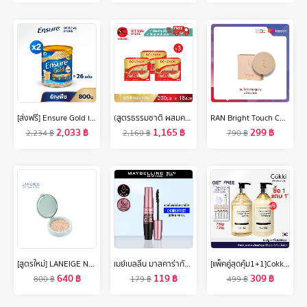
[ส่งฟรี] Ensure Gold เอนชัวร์ โกลด์ กลิ่นธัญพืช 800g 2 กระป๋อง Ensure Gold Wheat 800g x2
(สูตรธรรมชาติ ผสมคอลลาเจน 200 มล. 3 แพค) บอนแบค ชุดเครื่องดื่มรังนกสำเร็จรูปผสมคอลลาเจน Bonback รังนกบอนแบค รังนก ของขวัญ ปีใหม่
RAN Bright Touch Cushion by Pom Vinij รัน ไบร์ท ทัช คุชชั่น บาย ป้อม วินิจ
2,033
฿
1,165
฿
299
฿
2,234
฿
2,160
฿
790
฿
[สูตรใหม่] LANEIGE Neo Cushion Matte Refill 15g. ลาเนจ นีโอคุชชั่น สูตรแมตต์ ปกปิดสูงสุดแต่บางเบา กันแดด กันแสงสีฟ้า ไม่ติดมาส์ก
เมย์เบลลีน มาสคาร่ากันน้ำ เดอะ ไฮเปอร์เคิร์ล 9.2 มล.MAYBELLINE THE HYPERCURL WATERPROOF MASCARA 9.2 ml(เครื่องสำอาง, มาสคาร่า, มาสคาร่ากันน้ำ)
[แพ็คคู่สุดคุ้ม1+1]Cokki แชมพู & ครีมนวด Shampoo & Hair Conditioner 750gx2 สูตรขจัดรังแค
640
฿
119
฿
309
฿
800
฿
179
฿
499
฿