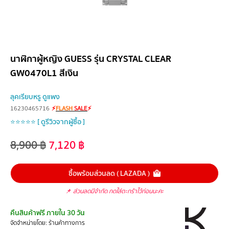
นาฬิกาผู้หญิง GUESS รุ่น CRYSTAL CLEAR
GW0470L1 สีเงิน
ลุคเรียบหรู ดูแพง
16230465716
⚡
FLASH
SALE
⚡
⭐⭐⭐⭐⭐ [ ดูรีวิวจากผู้ซื้อ ]
8,900
฿
7,120
฿
ซื้อพร้อมส่วนลด ( LAZADA )
📌
ส่วนลดมีจำกัด กดใส่ตะกร้าไว้ก่อนนะคะ
คืนสินค้าฟรี ภายใน 30 วัน
จัดจำหน่ายโดย: ร้านค้าทางการ