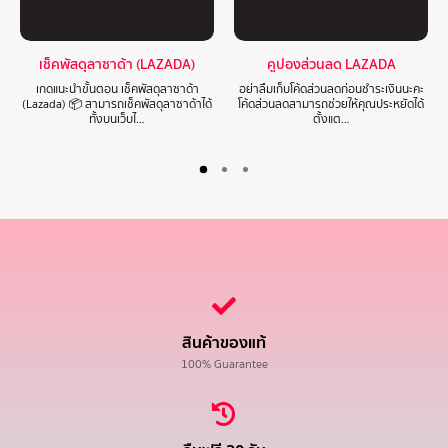
เช็คพัสดุลาซาด้า (LAZADA)
คูปองส่วนลด LAZADA
เกดแนะนำขั้นตอน เช็คพัสดุลาซาด้า
อย่าลืมเก็บโค้ดส่วนลดก่อนชำระเงินนะคะ
(Lazada) 📦 สามารถเช็คพัสดุลาซาด้าได้
โค้ดส่วนลดสามารถช่วยให้คุณประหยัดได้
ทั้งบนเว็บไ…
ตั้งแต…
สินค้าของแท้
100% Guarantee