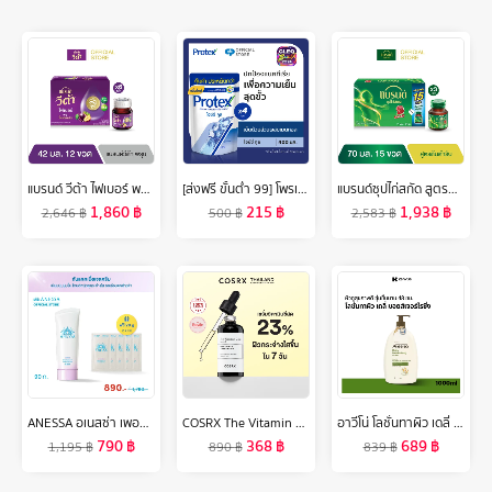
แบรนด์ วีต้า ไฟเบอร์ พรุน 42 มล. แพค 12 ขวด x 6 แพค (72 ขวด) (ยกลัง) (VETA)
[ส่งฟรี ขั้นต่ำ 99] โพรเทคส์ ไอซ์ซี่ คูล ถุงเติม 400 มล. รวม 4 ถุง ให้ความรู้สึกเย็นสดชื่นสุดขั้ว (เจลอาบน้ำ, สบู่อาบน้ำ) Protex Icy Cool Refill 400ml Total 4 Bags For the Power of Cooliness (Shower Gel, Body Wash)
แบรนด์ซุปไก่สกัด สูตรต้นตำรับ 70 มล. แพค 15 ขวด x 3 แพค (45 ขวด) (BEC)
1,860
฿
215
฿
1,938
฿
2,646
฿
500
฿
2,583
฿
ANESSA อเนสซ่า เพอร์เฟค ยูวี ซันสกรีน สกินแคร์ ไบรท์เทนนิ่ง เจล N SPF50+ PA++++ 90 กรัม ฟรี 20 กรัม (4ก. x 5 ชิ้น)
COSRX The Vitamin C Serum 20g เซรั่มวิตามินซีบริสุทธิ์เข้มข้น ช่วยลดเลือนรอยดำ รอยสิว ปรับผิวหมองคล้ำให้กระจ่างใส มีชีวิตชีวา
อาวีโน่ โลชั่นทาผิว เดลี่ มอยส์เจอร์ไรซิ่ง โลชั่น 1000 มล. Aveeno Daily Moisturizing Lotion 1000 ml.
790
฿
368
฿
689
฿
1,195
฿
890
฿
839
฿