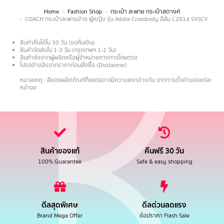
Home
Fashion Shop
กระเป๋า สะพาย กระเป๋าสตางค์
You are here:
COACH กระเป๋าสะพายข้าง ผู้หญิง รุ่น Addie Crossbody สีส้ม C2814 SVSCV
สินค้าคืนได้ใน 30 วัน (ขอคืนเงิน)
สินค้าจัดส่งใน 1-3 วัน (กรุงเทพฯ 1-2 วัน)
สินค้าส่งจากผู้ผลิตหรือผู้จำหน่ายทางการโดยตรง
โปรดอ้างอิงจากราคาก่อนสั่งซื้อ (Disclaimer)
.
หมายเหตุ : สีของผลิตภัณฑ์ที่แสดงอาจมีความแตกต่างกัน จากการตั้งค่าของแต่ละ
หน้าจอ
สินค้าของแท้
คืนฟรี 30 วัน
100% Guarantee
Safe & easy shopping
ดีลสุดพิเศษ
ดีลด่วนลดแรง
Brand Mega Offer
ช้อปราคา Flash Sale