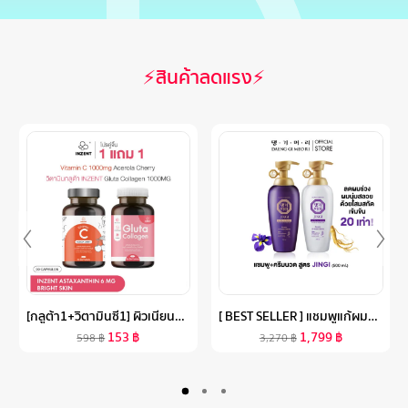
⚡สินค้าลดแรง⚡
[กลูต้า1+วิตามินซี1] ผิวเนียน+ป้องกันUV เสริมภูมิ ดูแลผิว ปรับผิวกระจ่างใส ผิว ใส อินเซ้นส์ INZENT ส่งฟรี
[ BEST SELLER ] แชมพูแก้ผมร่วง แทงกีโมรี สูตรจินจิ DAENG GI MEO RI JINGI SHAMPOO/TREATMENT ช่วยบำรุงผมให้หนานุ่ม (DJ)
153
฿
1,799
฿
598
฿
3,270
฿