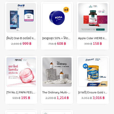
[ใหม่!] Oral-B ออรัลบี แปรงสีฟันไฟฟ้า โปร 2 2000 Electric Power Toothbrush Pro2 2000
[ลดสูงสุด 50% + โค้ดลดเพิ่ม 20%]นีเวีย ครีมบำรุงผิว สูตรเข้มข้น 250 มล. 4 ชิ้น NIVEA
Apple Cider iHERB แอปเปิลไซเดอร์ วินีการ์ กระปุกละ 60 เม็ด ส่งฟรี iherb ไขมันสะสม อ้วน อาหารเสริม แอปเปิ้ลไซเดอร์วีเนก้า 🍎 สูตรทานง่าย กลิ่นไม่ฉุน แอปเปิ้ล
999
฿
608
฿
158
฿
2,690
฿
756
฿
399
฿
[TH No.1] PAPA FEEL Ceramide คลีนซิ่งบาล์ม อ่อนโยน ไม่ระคายเคือง และบำรุงผิว ละลายเมคอัพเร็วใน คลีนหมดจด รูขุมขนและสิ่งสกปรก ไม่ง้อสำลี คลีนซิ่ง CleansingBalm 40g/70g - ทุกสภาพผิว
The Ordinary Multi-peptide Serum for Hair Density- 60m l[แพคคู่ 2pcs เอสเซ้นส์ทรีทเม้นต์บำรุงผมให้แข็งแรงและแข็งแรง
[ขายดี] Ensure Gold เอนชัวร์ โกลด์ กลิ่นวานิลลา 800g 3 กระป๋อง Ensure Gold Vanilla 800g x3
195
฿
1,214
฿
3,016
฿
599
฿
2,299
฿
3,351
฿