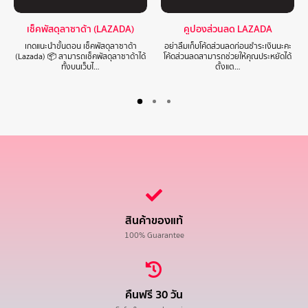
เช็คพัสดุลาซาด้า (LAZADA)
คูปองส่วนลด LAZADA
เกดแนะนำขั้นตอน เช็คพัสดุลาซาด้า
อย่าลืมเก็บโค้ดส่วนลดก่อนชำระเงินนะคะ
(Lazada) 📦 สามารถเช็คพัสดุลาซาด้าได้
โค้ดส่วนลดสามารถช่วยให้คุณประหยัดได้
ทั้งบนเว็บไ…
ตั้งแต…
สินค้าของแท้
100% Guarantee
คืนฟรี 30 วัน