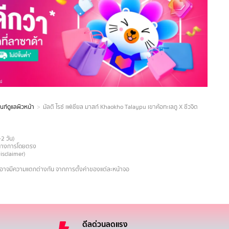
ณฑ์ดูแลผิวหน้า
มัลติ ไรซ์ เฟเชียล มาสก์ Khaokho Talaypu เขาค้อทะเลภู X ชีวจิต
-2 วัน)
ายทางการโดยตรง
Disclaimer)
งอาจมีความแตกต่างกัน จากการตั้งค่าของแต่ละหน้าจอ
ดีลด่วนลดแรง