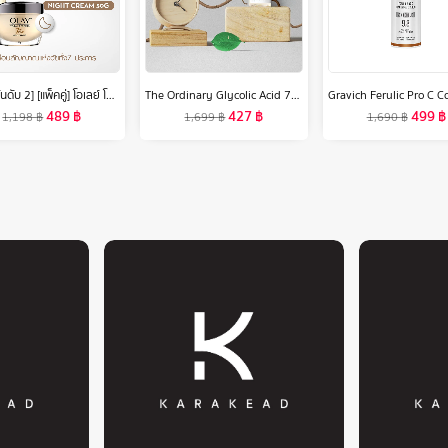
[ขายดีอันดับ 2] [แพ็คคู่] โอเลย์ โททัล เอฟเฟ็คส์ 7 อิน 1 เดย์ครีม 50 กรัม. + ไนท์ครีม 50 กรัม. ไนอะซินาไมด์ ลดเลือนริ้วรอย สกินแคร์ Olay Total Effects 7in1 Day Cream SPF 15 50G + Night Cream 50G
The Ordinary Glycolic Acid 7% Cleans Pores Toning Solution Exfoliates Blackheads peel 240ml
489
฿
427
฿
499
฿
1,198
฿
1,699
฿
1,690
฿