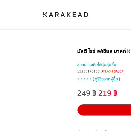
มัลติ ไรซ์ เฟเชียล มาสก์
ช่วยบำรุงผิวให้นุ่มชุ่มชื้น
15258170103
⚡
FLASH
SALE
⚡
⭐⭐⭐⭐⭐ [ ดูรีวิวจากผู้ซื้อ ]
249
฿
219
฿