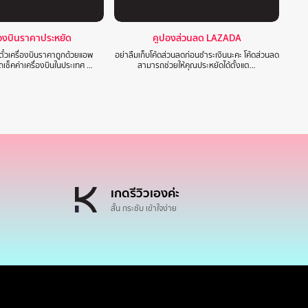
ื่องบินราคาประหยัด
คูปองส่วนลด LAZADA
๋วเครื่องบินราคาถูกด้วยแอพ
อย่าลืมเก็บโค้ดส่วนลดก่อนชำระเงินนะคะ โค้ดส่วนลด
ช็คค่าเครื่องบินในประเทศ …
สามารถช่วยให้คุณประหยัดได้ตั้งแต…
เกดรีวิวเองค่ะ
สั้น กระชับ เข้าใจง่าย