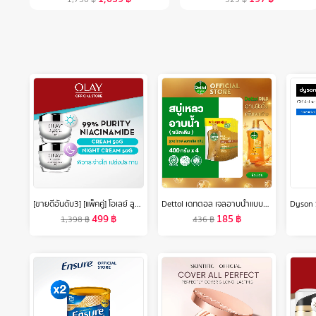
[ขายดีอันดับ3] [แพ็คคู่] โอเลย์ ลูมินัส ไลท์ เพอร์เฟคติ้ง เดย์ครีม 50 กรัม. + ไนท์ครีม 50 กรัม. ไนอะซินาไมด์ กระจ่างใส สกินแคร์ Olay Luminous Light Perfecting Day SPF 15 PA++ 50G + Night Cream 50G
Dettol เดทตอล เจลอาบน้ำแบบถุงเติม สบู่เหลวเดทตอล แอนตี้แบคทีเรีย ถุงเติม 400มล.X4 (เลือกสูตรด้านใน)
499
฿
185
฿
1,398
฿
436
฿