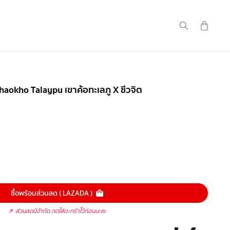
 Khaokho Talaypu เขาค้อทะเลภู X ชีวจิต
ซื้อพร้อมส่วนลด ( LAZADA )
📌
ส่วนลดมีจำกัด กดใส่ตะกร้าไว้ก่อนนะคะ