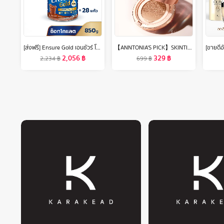
[ส่งฟรี] Ensure Gold เอนชัวร์ โกลด์ รสช็อกโกแลต 850g 2 กระป๋อง Ensure Gold Chocolate 850g x2
【ANNTONIA'S PICK】SKINTIFIC Perfect Stay Velvet Matte Cushion สีฟ้า คุชชั่น ให้การปกปิด แมตต์ติดทนตลอดวัน รองพื้น
2,056
฿
329
฿
2,234
฿
699
฿