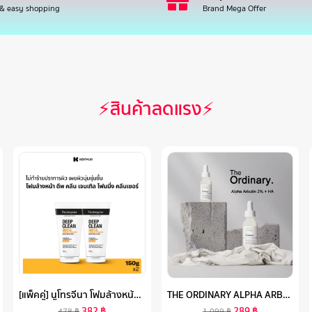
 & easy shopping
Brand Mega Offer
⚡สินค้าลดแรง⚡
[แพ็คคู่] นูโทรจีนา โฟมล้างหน้า ดีพ คลีน เจนเทิล โฟมมิ่ง คลีนเซอร์ 150 ก. X 2 NEUTROGENA DEEP CLEAN GENTLE FOAMING CLEANSER 150 G. X 2, โฟมล้างหน้า วิปโฟมอะมิโน, 8% AMINO ACID, ทำความสะอาดล้ำลึก, อ่อนโยน ไม่ทำร้ายปราการผิว ไม่แห้งตึง
THE ORDINARY ALPHA ARBUTIN 2% + HA - DARK SPOTS WITH HYDRATING HYALURONIC ACID 30ML เซรั่มลดเลือนริ้วรอย เซรั่มบำรุงหน้า ลดเลือนริ้วรอยร่องลึก ไวท์เทนนิ่ง ไบร์ทเทนนิ่ง ควบคุมความมัน
382
฿
289
฿
478
฿
1,099
฿