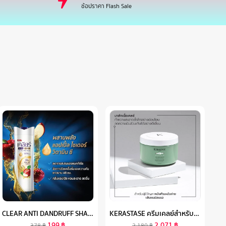
ช้อปราคา Flash Sale
CLEAR ANTI DANDRUFF SHAMPOO (2 BOTTLES) เคลียร์ แชมพูขจัดรังแค (2 ขวด)
KERASTASE ครีมเคลย์สำหรับหนังศีรษะมัน ดีท็อกซ์ และทำความสะอาดหนังศีรษะและเส้นผม SPECIFIQUE ARGILE EQUILIBRANTE FOR OILY SCALP 250ML
199
฿
2,071
฿
378
฿
2,180
฿