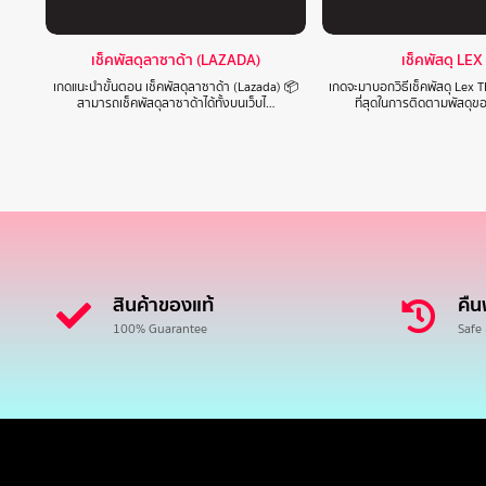
เช็คพัสดุลาซาด้า (LAZADA)
เช็คพัสดุ LEX
เกดแนะนำขั้นตอน เช็คพัสดุลาซาด้า (Lazada) 📦
เกดจะมาบอกวิธีเช็คพัสดุ Lex T
สามารถเช็คพัสดุลาซาด้าได้ทั้งบนเว็บไ…
ที่สุดในการติดตามพัสดุข
สินค้าของแท้
คืน
100% Guarantee
Safe