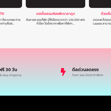
 TH
จองโรงแรมห้องพักราคาถูก
ตั๋วเคร
H ที่สะดวกและง่าย
ค้นหาและจองที่พัก มีให้เลือกมากกว่า 100,000 แห่ง
เกดจะพาไปจองตั
องท่านคือผ่…
ทั่วโลก ไปเช็คราคาเพื่อหาที่พักท…
Lazada สามารถเ
ฟรี 30 วัน
ดีลด่วนลดแรง
 & easy shopping
Flash Sale ช้อปราคาพิเศษ