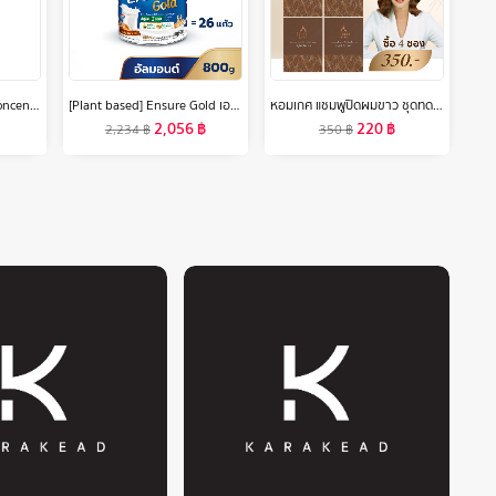
Gravich Ferulic Pro C Concentrate Serum 30 ml
[Plant based] Ensure Gold เอนชัวร์ โกลด์ กลิ่นอัลมอนด์ สูตรโปรตีนธัญพืช 800g 2 กระป๋อง Ensure Gold Plant Based 800gx2
หอมเกศ แชมพูปิดผมขาว ชุดทดลอง4ซอง350บาท ขนาด30ml.
2,056
฿
220
฿
2,234
฿
350
฿