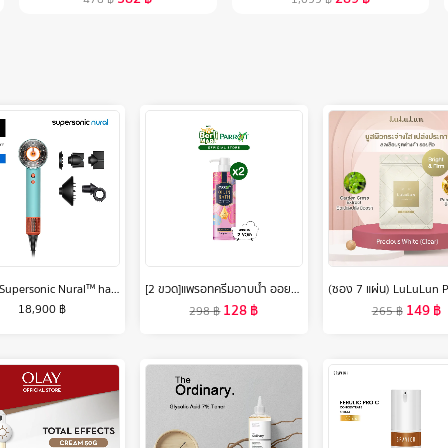
Dyson Supersonic Nural™ hair dryer (Ceramic Patina/Topaz) ไดร์เป่าผม ไดสัน
[2 ขวด]แพรอทครีมอาบน้ำ ออยล์อินบาธ เลิฟลี่ ยัง 400มล. [Bundle 2]Parrot Oil In Bath Oil Lovely Young 400 ML สบู่เหลว Liquid soap
128
฿
149
฿
18,900
฿
298
฿
265
฿