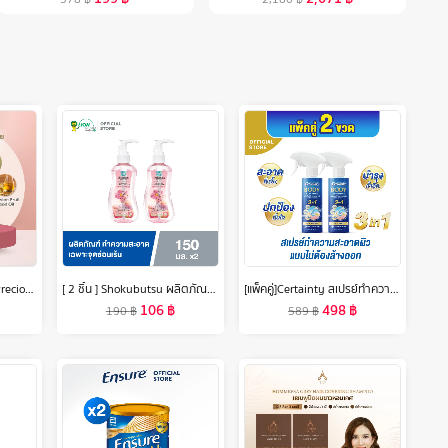
(ซอง 7 แผ่น) LuLuLun Precious Clear Face mask ลูลูลูน แผ่นมาสก์หน้า สูตรผิวกระจ่างใส อ่อนเยาว์ พรีเชียส เคลียร์
[ 2 ชิ้น ] Shokubutsu ผลิตภัณฑ์ทำความสะอาดเฉพาะ จุดซ่อนเร้น Feminine Cleansing สูตร Daily Gentle Care Shiso Extract & Aloe Vera 150 มล.
[แพ็คคู่]Certainty สเปรย์ทำความสะอาดผิวแบบไม่ต้องล้างออกเซอร์เทนตี้ ขนาด 350 ML. x2 ขวด
106
฿
498
฿
190
฿
589
฿