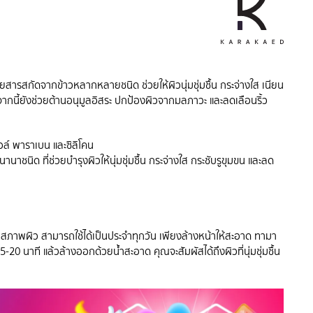
วยสารสกัดจากข้าวหลากหลายชนิด ช่วยให้ผิวนุ่มชุ่มชื้น กระจ่างใส เนียน
จากนี้ยังช่วยต้านอนุมูลอิสระ ปกป้องผิวจากมลภาวะ และลดเลือนริ้ว
์ พาราเบน และซิลิโคน
าชนิด ที่ช่วยบำรุงผิวให้นุ่มชุ่มชื้น กระจ่างใส กระชับรูขุมขน และลด
น
กสภาพผิว สามารถใช้ได้เป็นประจำทุกวัน เพียงล้างหน้าให้สะอาด ทามา
15-20 นาที แล้วล้างออกด้วยน้ำสะอาด คุณจะสัมผัสได้ถึงผิวที่นุ่มชุ่มชื้น