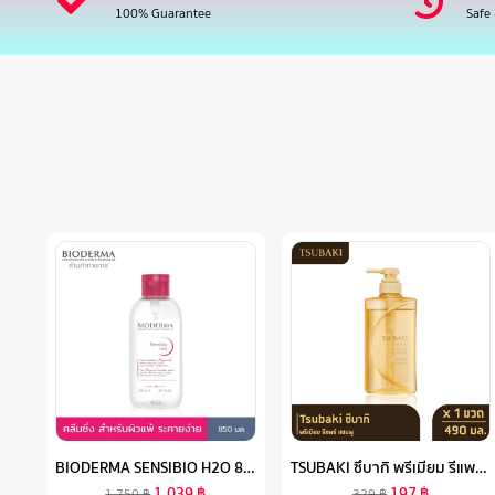
100% Guarantee
Safe
BIODERMA SENSIBIO H2O 850 ML (ฝาปั๊ม) คลีนซิ่งเช็ดทำความสะอาดผิวหน้า สำหรับผิวแพ้ ระคายง่าย
TSUBAKI ซึบากิ พรีเมียม รีแพร์ แชมพู (ขวดทอง) 490 มล.
1,039
฿
197
฿
1,750
฿
329
฿