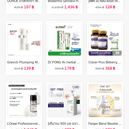
OUHOE มาส์กใต้ตา ให้ความชุ่มชื่นลดรอยหมองคล้ำบำรุงรอบดวงตาลดผ้าปิดตากุหลาบผิวรอบดวงตาลบเลือนริ้วรอยถุงใต้ตาและรอยคล้ำผ้าปิดตาคอลลาเจนช่วยบำรุงผิวลดเลือนริ้วรอยรอยความงามสิวคล้ำสำหรับบำรุงผิวตา
Bioderma Sensibio H2O 500ml x2 (Twin Pack) คลีนซิ่งเช็ดทำความสะอาดผิวหน้า สำหรับผิวแพ้ ระคายง่าย
[แพ็ค 4] คลีน แอนด์ เคลียร์ โฟมล้างหน้า เอสเซนเชียล โฟมมิ่ง เฟเชียล วอช 100 มล. x 4 Clean & Clear Essentials Foaming Facial Wash 100 ml x 4
197
฿
1,436
฿
328
฿
428
฿
2,100
฿
456
฿
Gravich Plumping Moist Lip Serum 10 g
Dr.PONG 9x herbal plus fluoride toothpaste ยาสีฟันสมุนไพรยุคใหม่ผสมฟลูออไรด์ป้องกันฟันผุ เพื่อสุขภาพเหงือก ระงับกลิ่นปาก ฟันแข็งแรง
Clover Plus Bilberry and Marigold Complex บิลเบอร์รี่ แอนด์ แมรี่โกลด์ คอมเพล็กซ์ (30 แคปซูล X2) แถม มัลติบี 7 แคปซูล (อาหารเสริม)
139
฿
179
฿
368
฿
319
฿
300
฿
900
฿
L'Oreal Professionnel ABSOLUT REPAIR MOLECULAR LEAVE-IN MASK 100ML ลีฟ-อิน ทรีตเมนต์ เนื้อครีมบางเบา บำรุงล้ำลึกถึงชั้นไฟเบอร์ (ลีฟ-อิน ทรีตเมนต์, เสริมแกนผมให้กลับมาแข็งแรง, L'Oreal Pro,L'Oreal Professional,LOreal Pro,LOreal Professional)
[ปริมาณ 900 มล ขนาดขายดี！] Cokki anti-hair loss shampoo ยาสระผม ลดผมขาดหลุดร่วง
Farger Bond Booster ตัวบูสแกนผม ทรีทเม้นท์เชื่อมแกน กู้ผมเสีย