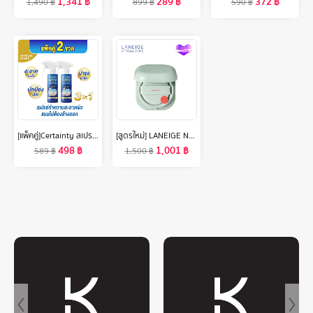
1,341
฿
289
฿
372
฿
1,490
฿
899
฿
590
฿
[แพ็คคู่]Certainty สเปรย์ทำความสะอาดผิวแบบไม่ต้องล้างออกเซอร์เทนตี้ ขนาด 350 ML. x2 ขวด
[สูตรใหม่] LANEIGE Neo Cushion Matte SPF 46 PA++ (15g ตลับจริง + รีฟิล) ลาเนจ นีโอ คุชชั่น สูตรแมตต์ บางเบา ปกปิดเรียบเนียน ไม่ติดแมสก์
498
฿
1,001
฿
589
฿
1,500
฿