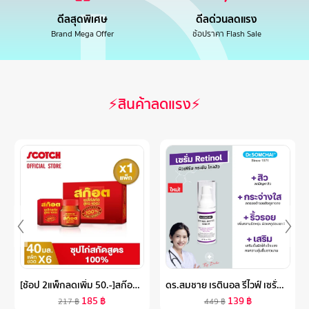
ดีลสุดพิเศษ
ดีลด่วนลดแรง
Brand Mega Offer
ช้อปราคา Flash Sale
⚡สินค้าลดแรง⚡
[ช้อป 2แพ็กลดเพิ่ม 50.-]สก๊อต 100 ซุปไก่สกัดสูตร 100% ขนาด 40 มล.(แพ็ก 6 ขวด) จำนวน 1 แพ็ก พร้อมจัดส่ง !!
ดร.สมชาย เรตินอล รีไวฟ์ เซรั่ม 20 กรัม DR.SOMCHAI RETINOL REVIVE SERUM
185
฿
139
฿
217
฿
449
฿