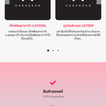
เช็คพัสดุลาซาด้า (LAZADA)
คูปองส่วนลด LAZADA
เกดแนะนำขั้นตอน เช็คพัสดุลาซาด้า
อย่าลืมเก็บโค้ดส่วนลดก่อนชำระเงินนะคะ
(Lazada) 📦 สามารถเช็คพัสดุลาซาด้าได้
โค้ดส่วนลดสามารถช่วยให้คุณประหยัดได้
ทั้งบนเว็บไ…
ตั้งแต…
สินค้าของแท้
100% Guarantee