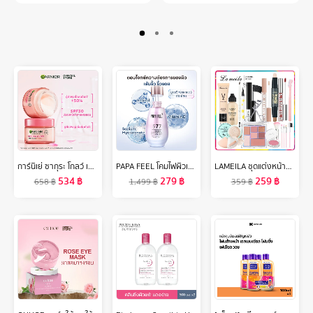
การ์นิเย่ ซากุระ โกลว์ เซต เดย์ครีม SPF30 50มล.+ไนท์ครีม 50มล Garnier Day+Night Cream 50ml ครีมทาหน้า ครีมบำรุงผิวหน้า
PAPA FEEL โคมไฟผิวเปล่งประกาย 577 ไวท์เทนนิ่ง กำจัดจุดด่างดำ เซรั่มต่อต้านวัย 30ml สี่ในหนึ่งเดียวไวท์เทนนิ่งและการกำจัดกระ
LAMEILA ชุดแต่งหน้า15ชิ้นบีบีครีม + แป้ง + อายแชโดว์ + มาสคาร่า + อายไลเนอร์ + ไพรเมอร์แต่งหน้าแยก + ลิปสติก + ปากกาคอนทัวร์สองหัว + ดินสอเขียนคิ้ว + บลัช + ที่ดัดขนตา + ตัดแต่งคิ้ว + แปรงแต่งหน้า + คอนซีลเลอร์ + ฟองน้ำแต่งหน้า
534
฿
279
฿
259
฿
658
฿
1,499
฿
359
฿