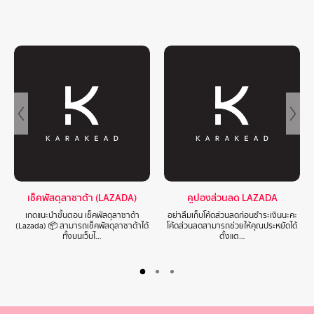
เช็คพัสดุลาซาด้า (LAZADA)
คูปองส่วนลด LAZADA
เกดแนะนำขั้นตอน เช็คพัสดุลาซาด้า
อย่าลืมเก็บโค้ดส่วนลดก่อนชำระเงินนะคะ
(Lazada) 📦 สามารถเช็คพัสดุลาซาด้าได้
โค้ดส่วนลดสามารถช่วยให้คุณประหยัดได้
ทั้งบนเว็บไ…
ตั้งแต…