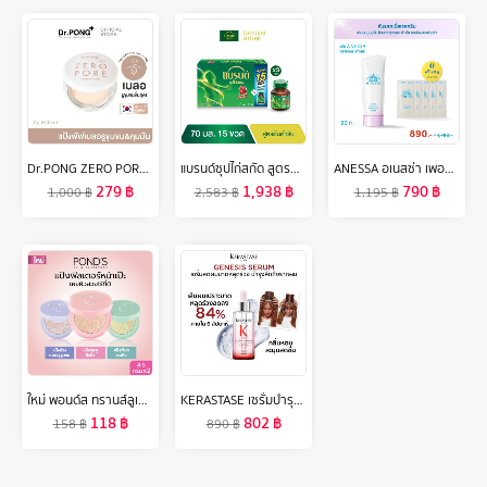
Dr.PONG ZERO PORE blurring K-powder แป้งพัฟเบลอรูขุมขน MADE IN KOREA
แบรนด์ซุปไก่สกัด สูตรต้นตำรับ 70 มล. แพค 15 ขวด x 3 แพค (45 ขวด) (BEC)
ANESSA อเนสซ่า เพอร์เฟค ยูวี ซันสกรีน สกินแคร์ ไบรท์เทนนิ่ง เจล N SPF50+ PA++++ 90 กรัม ฟรี 20 กรัม (4ก. x 5 ชิ้น)
279
฿
1,938
฿
790
฿
1,000
฿
2,583
฿
1,195
฿
ใหม่ พอนด์ส ทรานส์ลูเซนท์ คอมแพค พาวเดอร์ (แป้งตลับ) แป้งฟิลเตอร์หน้าเป๊ะ คุมมันติดทน 12 ชม. ใช้ได้ทุกสีผิว 4.5ก แพ็คคู่ (เลือกสูตรด้านใน)
KERASTASE เซรั่มบำรุงหนังศีรษะ กลิ่นหอมสดชื่นสำหรับผมขาดหลุดร่วงระยะเริ่มต้น 30 มล GENESIS SERUM ANTI-CHUTE FORTIFIANT FOR ANTI HAIR-FALL 30ML (เคเรสตาส,เจเนซิส)
118
฿
802
฿
158
฿
890
฿