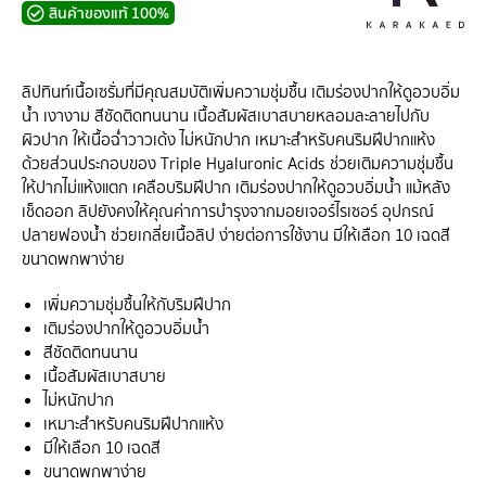
สินค้าของแท้ 100%
ลิปทินท์เนื้อเซรั่มที่มีคุณสมบัติเพิ่มความชุ่มชื้น เติมร่องปากให้ดูอวบอิ่ม
น้ำ เงางาม สีชัดติดท
นนาน เนื้อสัมผัสเบาสบายหลอมละลายไปกับ
ผิวปาก ให้เนื้อฉ่ำวาวเด้ง ไม่หนักปาก เหมาะสำหรับคนริมฝีปากแห้ง
ด้วยส่วนประกอบของ Triple Hyaluronic Acids
ช่วยเติมความชุ่มชื้น
ให้ปากไม่แห้งแตก เคลือบริมฝีปาก เติมร่องปากให้ด
ูอวบอิ่มน้ำ แม้หลัง
เช็ดออก ลิปยังคงให้คุณค่าการบำรุงจากมอยเจอร์ไรเซอร์ อุปกรณ์
ปลายฟองน้ำ ช่วยเกลี่ยเนื้อลิป ง่ายต่อการใช้งาน มีให้เลือก 10
เฉดสี
ขนาดพกพาง่าย
เพิ่มความชุ่มชื้นให้กับริมฝีปาก
เติมร่องปากให้ดูอวบอิ่มน้ำ
สีชัดติดทนนาน
เนื้อสัมผัสเบาสบาย
ไม่หนักปาก
เหมาะสำหรับคนริมฝีปากแห้ง
มีให้เลือก 10 เฉดสี
ขนาดพกพาง่าย