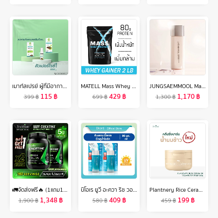
เมาท์สเปรย์ ผู้ที่มีอาการไอหนัก เสียงแห้ง เจ็บคอ หลอดลมอักเสบ ระงับกลิ่นปาก สำหรับช่องปากและลำคอ สูตรชุ่มคอ รีเฟรชชิ่ง 10 ML
MATELL Mass Whey Protein Gainer 2 lb แมส เวย์ โปรตีน 2ปอนด์ หรือ 908กรัม Non Soy ซอย
JUNGSAEMMOOL Masterclass Glow Base 50ml จองแซมมุล มาสเตอร์คลาส โกลว์ เบส เบสปรับสภาพผิวฉ่ำโกลว์
115
฿
429
฿
1,170
฿
399
฿
699
฿
1,300
฿
🚛จัดส่งฟรี🔥 (1แถม1)Truvitar Creatine ครีเอทีน ทรูวิต้าร์ ลดการสลายของมวลกล้ามเนื้อ เพิ่มพลังงานสูง เหมาะสำหรับสายสุขภาพ
บิโอเร ยูวี อะควา ริช วอเตอร์รี่ เจล 90มล x 2 Biore UV Aqua Rich Watery Gel SPF50+ PA++++ 90ml x 2
Plantnery Rice Ceramide Cleansing Balm 60 g
1,348
฿
409
฿
199
฿
1,900
฿
580
฿
459
฿