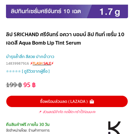
ลิป SRICHAND ศรีจันทร์ อควา บอมบ์ ลิป ทินท์ เซรั่ม 10
เฉดสี Aqua Bomb Lip Tint Serum
บำรุงล้ำลึก สีสวย ปากฉ่ำวาว
14839987916
⚡
FLASH
SALE
⚡
⭐⭐⭐⭐⭐ [ ดูรีวิวจากผู้ซื้อ ]
199
฿
95
฿
ซื้อพร้อมส่วนลด ( LAZADA )
📌
ส่วนลดมีจำกัด กดใส่ตะกร้าไว้ก่อนนะคะ
คืนสินค้าฟรี ภายใน 30 วัน
จัดจำหน่ายโดย: ร้านค้าทางการ