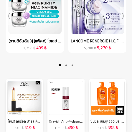
[ขายดีอันดับ3] [แพ็คคู่] โอเลย์ ลูมินัส ไลท์ เพอร์เฟคติ้ง เดย์ครีม 50 กรัม. + ไนท์ครีม 50 กรัม. ไนอะซินาไมด์ กระจ่างใส สกินแคร์ OLAY LUMINOUS LIGHT PERFECTING DAY SPF 15 PA++ 50G + NIGHT CREAM 50G
LANCOME RENERGIE H.C.F. TRIPLE SERUM 50 ML ลังโคมเซรั่มผสาน 3 พลัง ป้องกันริ้วรอยแห่งวัยในหนึ่งเดียว (เซรั่ม ลังโคม ริ้วรอย ไฮยา วิตซี)
499
฿
5,270
฿
1,398
฿
5,700
฿
[ใหม่!] ลอรีอัล ปารีส คัลเลอร์ ริช อินเทนซ์ วอลุ่ม แมท L’OREAL PARIS COLOR RICHE INTENSE VOLUME MATTE (ลิปแมท, ลิปแมทเนื้อนุ่ม, ลิปลอรีอัล, ติดทนนาน 16 ชั่วโมง)
Gravich Anti-Melasma Concentrate Serum 30 ml
ซันซิล แชมพู 880 มล. Sunsilk Shampoo 880 ml. ( ยาสระผม ครีมสระผม แชมพู shampoo ) ของแท้
319
฿
490
฿
398
฿
349
฿
1,590
฿
518
฿