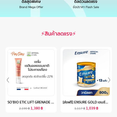
ดีลสุดพิเศษ
ดีลด่วนลดแรง
Brand Mega Offer
ช้อปราคา Flash Sale
⚡สินค้าลดแรง⚡
SO'BIO ETIC LIFT GRENADE SERUM เรตินอลธรรมชาติ ไม่ระคายเคือง ผิวเรียบเนียนโกลว์ (SB-045)
[ส่งฟรี] ENSURE GOLD เอนชัวร์ โกลด์ กลิ่นวานิลลา 800G 1 กระป๋อง ENSURE GOLD VANILLA 800G X1
1,380
฿
1,039
฿
2,190
฿
1,117
฿