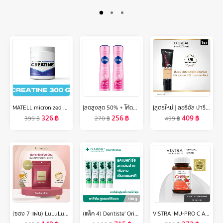
MATELL micronized Creatine ไมโครไนซ์ ครีเอทีน 300 กรัม
[ลดสูงสุด 50% + โค้ดลดเพิ่ม 20%]นีเวีย เพิร์ล แอนด์ บิวตี้ เชฟ เลส สเปรย์ ระงับกลิ่นกาย 150 มล. 2 ชิ้น NIVEA
[สูตรใหม่!] ลอรีอัล ปารีส อินฟอลลิเบิล 32เอช แมท คัฟเวอร์ ฟาวเดชั่น (4% ไนอาซินาไมด์,ติดทนยาวนาน,กันน้ำ กันเหงื่อ,คุมมัน)
326
฿
256
฿
409
฿
399
฿
270
฿
499
฿
(ซอง 7 แผ่น) LuLuLun Precious Moist Face mask ลูลูลูน แผ่นมาสก์หน้า สูตรผิวกระชับ อ่อนเยาว์ พรีเชียส มอยซ์
(แพ็ค 4) Dentiste' Original Toothpaste 100 g. ยาสีฟันเดนทิสเต้ ช่วยลดแบคทีเรีย ยับยั้งการสะสมของแบคทีเรียนานถึง 8 ชั่วโมง ลดกลิ่นปาก ลมหายใจหอมสดชื่น
VISTRA IMU-PRO C Acerola Cherry 2000 Plus (Bot-30 Tabs) - วิสทร้า ไอมู-โปร ซี อะเซโรลา เชอร์รี่ 2000 พลัส (30 เม็ด)