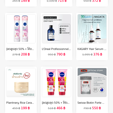
149
฿
715
฿
372
฿
265
฿
1,100
฿
550
฿
[ลดสูงสุด 50% + โค้ดลดเพิ่ม 20%]นีเวีย ดีโอ สเปรย์ ฮอกไกโด โรส สำหรับผู้หญิง 150 มล. 2 ชิ้น NIVEA
L'Oreal Professionnel SERIOXYL ADVANCED DENSIFYING SHAMPOO 300ML แชมพูสำหรับผู้มีปัญหาผมลีบบาง (แชมพูแก้ผมร่วง,ผมร่วง,L'Oreal Pro,L'Oreal Professional,LOreal Pro,LOreal Professional)
KAGARY Hair Serum Multi-Peptide Serum For Hair Density 30ml เซรั่ม ลดผมร่วง เพิ่มผมใหม่ บำรุงผม เซรั่มบำรุงผม
208
฿
790
฿
376
฿
278
฿
950
฿
1,995
฿
Plantnery Rice Ceramide Cleansing Balm 60 g
[ลดสูงสุด 50% + โค้ดลดเพิ่ม 20%]นีเวีย เซรั่มบำรุงผิวกาย เอ็กซ์ตร้า ไบรท์ 10 ซูเปอร์ วิตามิน แอนด์ สกิน ฟู้ด 320 มล. 2 ชิ้น NIVEA
Swisse Biotin Forte With Vitamin C + Zinc สวิสเซ ไบโอติน + ซิงค์
199
฿
466
฿
550
฿
459
฿
518
฿
790
฿