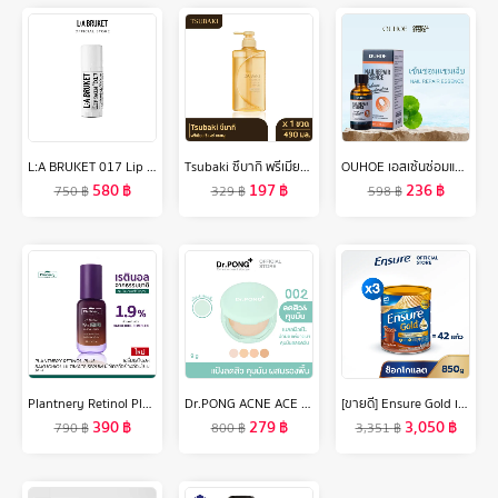
L:A BRUKET 017 Lip Balm Almond/Coconut 14g ผลิตภัณฑ์บำรุงริมฝีปาก อัลมอนด์/โคโค่นัท
Tsubaki ซึบากิ พรีเมียม รีแพร์ แชมพู (ขวดทอง) 490 มล.
OUHOE เอสเซ้นซ่อมแซมเล็บ Nail Repair Essence เล็บเท้าคุด เอสเซนส์ซ่อมแซมเชื้อราที่เล็บ ทำให้เล็บนุ่ม เล็บหนาขึ้น เล็บเรียบเนียน (30ml)
580
฿
197
฿
236
฿
750
฿
329
฿
598
฿
Plantnery Retinol Plus Bakuchiol Ultimate Serum 30 ml
Dr.PONG ACNE ACE 002 แป้งผสมรองพื้น สูตรลดสิว - ZincPCA - Niacinamide - Tranexamic acid - Tea Tree oil
[ขายดี] Ensure Gold เอนชัวร์ โกลด์ รสช็อกโกแลต 850g 3 กระป๋อง Ensure Gold Chocolate 850g x3
390
฿
279
฿
3,050
฿
790
฿
800
฿
3,351
฿