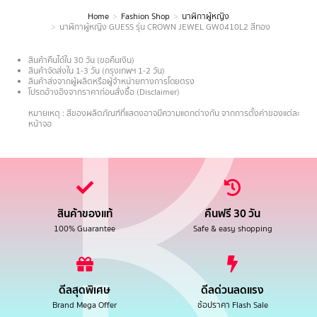
Home
Fashion Shop
นาฬิกาผู้หญิง
You are here:
นาฬิกาผู้หญิง GUESS รุ่น CROWN JEWEL GW0410L2 สีทอง
สินค้าคืนได้ใน 30 วัน (ขอคืนเงิน)
สินค้าจัดส่งใน 1-3 วัน (กรุงเทพฯ 1-2 วัน)
สินค้าส่งจากผู้ผลิตหรือผู้จำหน่ายทางการโดยตรง
โปรดอ้างอิงจากราคาก่อนสั่งซื้อ (Disclaimer)
.
หมายเหตุ : สีของผลิตภัณฑ์ที่แสดงอาจมีความแตกต่างกัน จากการตั้งค่าของแต่ละ
หน้าจอ
สินค้าของแท้
คืนฟรี 30 วัน
100% Guarantee
Safe & easy shopping
ดีลสุดพิเศษ
ดีลด่วนลดแรง
Brand Mega Offer
ช้อปราคา Flash Sale