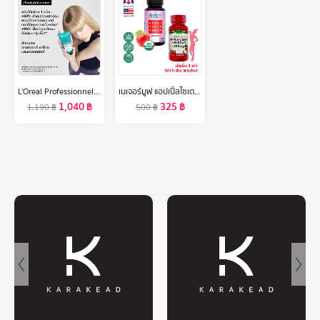
L'Oreal Professionnel NEW SERIE EXPERT SCALP ADVANCED ANTI-DISCOMFORT TREATMENT 200ML ทรีทเม้นท์บำรุงผมและหนังศีรษะ สำหรับหนังศีรษะบอบบาง แพ้ ระคายเคืองง่าย (ครีมนวดผม,ปลอบประโลมหนังศีรษะ,L'Oreal Pro, L'Oreal Professional, LOreal Pro, LOreal Professional)
เนเจอร์มูฟ แอปเปิ้ลไซเดอร์ เวนิกา 1200 mg/s แคปซูล NATURE MOVE Apple Cider Vinegar ACV /กินกับ ซีแอลเอ การ์ซีเนีย ส้มแขก แอล-คาร์นิทีน ถั่วขาว
1,040
฿
325
฿
1,190
฿
500
฿