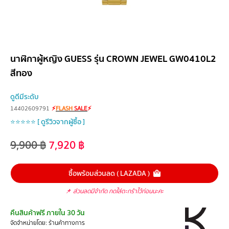
นาฬิกาผู้หญิง GUESS รุ่น CROWN JEWEL GW0410L2
สีทอง
ดูดีมีระดับ
14402609791
⚡
FLASH
SALE
⚡
⭐⭐⭐⭐⭐ [ ดูรีวิวจากผู้ซื้อ ]
9,900
฿
7,920
฿
ซื้อพร้อมส่วนลด ( LAZADA )
📌
ส่วนลดมีจำกัด กดใส่ตะกร้าไว้ก่อนนะคะ
คืนสินค้าฟรี ภายใน 30 วัน
จัดจำหน่ายโดย: ร้านค้าทางการ