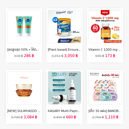
[ลดสูงสุด 50% + โค้ดลดเพิ่ม 20%]นีเวีย เจลล้างหน้า แอคเน่ รีแพร์ เจนเทิล ไมโคร เคลนเซอร์ 90 มล. 2 ชิ้น NIVEA
[Plant based] Ensure Gold เอนชัวร์ โกลด์ กลิ่นอัลมอนด์ สูตรโปรตีนธัญพืช 800g 3 กระป๋อง Ensure Gold Plant Based 800g x3
Vitamin C 1000 mg ( 60 แคปซูล) Tomin™ วิตามินซี พลัส วิตามินดี ซิงก์ เสริมภูมิ แข็งแรง ลดป่วย ผิวดี
286
฿
3,050
฿
173
฿
318
฿
3,351
฿
690
฿
[NEW] SULWHASOO Concentrated Ginseng Rejuvenating Eye Cream 15ml. โซลวาซู ครีมบำรุงรอบดวงตา ลดปัญหาริ้วรอยรอบดวงตา เพื่อผิวกระชับ เรียบเนียนยิ่งขึ้น ซัลวาซู (ปรับสูตรใหม่)
KAGARY Multi-Peptide Serum Anti Hair Loss Hair Serum 30 ml เซรั่มบำรุงผม น้ำมันใส่ผม ออยล์บำรุงผม บำรุงผม ทรีทเมนต์สำหรับเส้นผม Hair Treatment
[เซ็ต 30 แผ่น] BANOBAGI Jelly Mask 10 สูตร (สูตรละ 3 แผ่น) บาโนบากิเจลลี่มาส์กแผ่นมาร์คหน้า
3,084
฿
660
฿
1,110
฿
3,700
฿
3,495
฿
2,760
฿