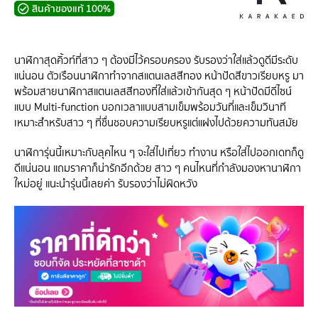
สินค้าของแท้ 100%
นาฬิกาสุดคิ้วท์ที่สาว ๆ ต้องมีไว้ครอบครอง รับรองว่าใส่แล้วดูดีมีระดับ
แน่นอน ตัวเรือนนาฬิกาทำจากสแตนเลสสีทอง หน้าปัดสีขาวเรียบหรู มา
พร้อมสายนาฬิกาสแตนเลสสีทองที่ใส่แล้วเข้ากันสุด ๆ หน้าปัดมีดีไซน์
แบบ Multi-function บอกเวลาแบบสามเข็มพร้อมวันที่และเข็มวินาที
เหมาะสำหรับสาว ๆ ที่ชื่นชอบความเรียบหรูแต่แฝงไปด้วยความทันสมัย
นาฬิการุ่นนี้เหมาะกับลุคไหน ๆ จะใส่ไปเที่ยว ทำงาน หรือใส่ไปออกเดทก็ดู
ดีแน่นอน แถมราคาก็น่ารักอีกด้วย สาว ๆ คนไหนที่กำลังมองหานาฬิกา
ใหม่อยู่ แนะนำรุ่นนี้เลยค่า รับรองว่าไม่ผิดหวัง