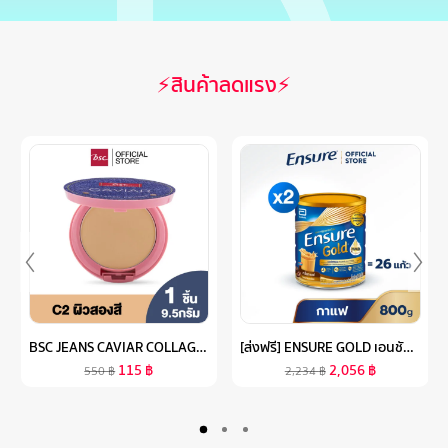
⚡สินค้าลดแรง⚡
BSC JEANS CAVIAR COLLAGEN POWDER SPF45 PA+++ เนื้อแป้งสัมผัสบางเบา ผิวหน้าแลดูกระจ่างใส ลดความมัน ให้ผิวอื่มเอิบ เนียนนุ่ม แป้งพัพ เครื่องสำอาง
[ส่งฟรี] ENSURE GOLD เอนชัวร์ โกลด์ กลิ่นกาแฟ 800G 2 กระป๋อง ENSURE GOLD COFFEE 800G X2
115
฿
2,056
฿
550
฿
2,234
฿