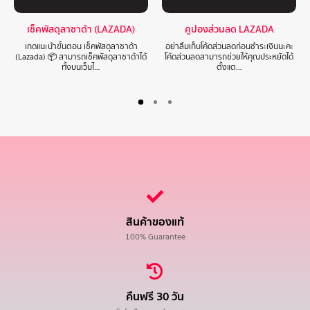
เช็คพัสดุลาซาด้า (LAZADA)
คูปองส่วนลด LAZADA
เกดแนะนำขั้นตอน เช็คพัสดุลาซาด้า
อย่าลืมเก็บโค้ดส่วนลดก่อนชำระเงินนะคะ
(Lazada) 📦 สามารถเช็คพัสดุลาซาด้าได้
โค้ดส่วนลดสามารถช่วยให้คุณประหยัดได้
ทั้งบนเว็บไ…
ตั้งแต…
สินค้าของแท้
100% Guarantee
คืนฟรี 30 วัน