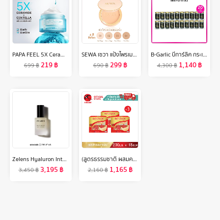
PAPA FEEL 5X Ceramide Barrier Moisturizer Gel ปัญหาผิวแห้ง แดง ผื่น คัน ลดปัญหาสิว ที่ช่วยเสริมสร้างเกราะป้องกันผิว มอยเจอร์ไรเซอร์ มอยส์เจอร์ไรเซอร์ 30g - มอยส์เจอไรเซอร์ เหมาะสำหรับผิวทุกรูปแบบ
SEWA เซวา แป้งไพรเมอร์ผสมรองพื้น มีให้เลือก 4 เฉดสี (ขนาด10g.) จัดการความมัน ป้องกันผิวจากแสงแดด ปกปิด เรียบเนียน
B-Garlic บีการ์ลิค กระเทียมดำ 60 กรัม เซต 20 ขวด
219
฿
299
฿
1,140
฿
699
฿
690
฿
4,300
฿
Zelens Hyaluron Intense Hydro-Plumping Serum 30ml. [เซรั่มไฮยาลูโรนิก, ผิวชุ่มชื้น, ผิวยืดหยุ่น]
(สูตรธรรมชาติ ผสมคอลลาเจน 200 มล. 3 แพค) บอนแบค ชุดเครื่องดื่มรังนกสำเร็จรูปผสมคอลลาเจน Bonback รังนกบอนแบค รังนก ของขวัญ ปีใหม่
3,195
฿
1,165
฿
3,450
฿
2,160
฿