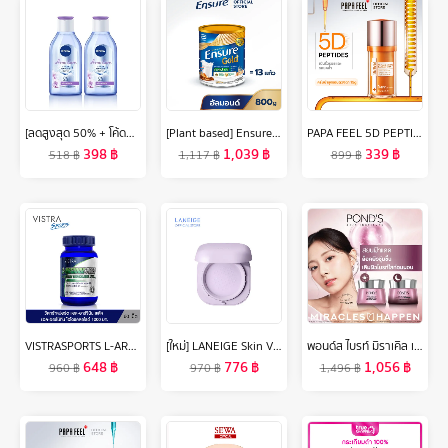
[ลดสูงสุด 50% + โค้ดลดเพิ่ม 20%]นีเวีย ไมเซล่า เช็ดเครื่องสำอาง แอคเน่ แคร์ เมคอัพ เคลียร์ 400 มล. 2 ชิ้น NIVEA
[Plant based] Ensure Gold เอนชัวร์ โกลด์ กลิ่นอัลมอนด์ สูตรโปรตีนธัญพืช 800g 1 กระป๋อง Ensure Gold Plant Based 800gx1
PAPA FEEL 5D PEPTIDE อายครีมเปปไทด์ ต่อต้านริ้วรอยรอบดวงตา 15 กรัม Anti Aging Eye Cream
398
฿
1,039
฿
339
฿
518
฿
1,117
฿
899
฿
VISTRASPORTS L-ARGININE PLUS L-ORNITHINE 1000 MG. (60 เม็ด)
[ใหม่] LANEIGE Skin Veil Tone-Up Powder 7g
พอนด์ส ไบรท์ มิราเคิล เซรั่มและครีมหน้าใส สูตรกลางวัน spf30 และกลางคืน ไนอาซอร์ซินอล แพ็ค 4 ชิ้น ( ครีมบำรุงหน้า , มอยเจอร์ไรเซอร์ )
648
฿
776
฿
1,056
฿
960
฿
970
฿
1,496
฿