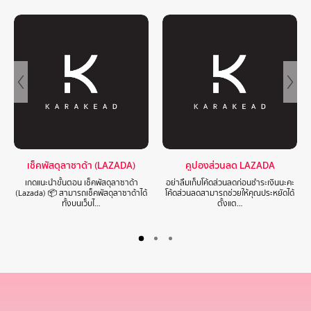
เช็คพัสดุลาซาด้า (LAZADA)
คูปองส่วนลด LAZADA
เกดแนะนำขั้นตอน เช็คพัสดุลาซาด้า
อย่าลืมเก็บโค้ดส่วนลดก่อนชำระเงินนะคะ
(Lazada) 📦 สามารถเช็คพัสดุลาซาด้าได้
โค้ดส่วนลดสามารถช่วยให้คุณประหยัดได้
ทั้งบนเว็บไ…
ตั้งแต…