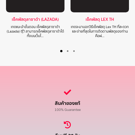
เช็คพัสดุลาซาด้า (LAZADA)
เช็คพัสดุ LEX TH
เกดแนะนำขั้นตอน เช็คพัสดุลาซาด้า
เกดจะมาบอกวิธีเช็คพัสดุ Lex TH ที่สะดวก
(Lazada) 📦 สามารถเช็คพัสดุลาซาด้าได้
และง่ายที่สุดในการติดตามพัสดุของท่าน
ทั้งบนเว็บไ…
คือผ่…
สินค้าของแท้
100% Guarantee