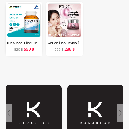
แบลคมอร์ส ไบโอติน เอช+ (60 เม็ด) ผลิตภัณฑ์เสริมอาหาร
พอนด์ส ไบรท์ มิราเคิล ไนท์ ครีม ไนอาซอร์ซินอล 45 ก. ( cream , ครีมบำรุงหน้า , ครีมทาหน้า , ครีมบํารุงผิวหน้า , มอยเจอร์ไรเซอร์ )
559
฿
239
฿
820
฿
299
฿