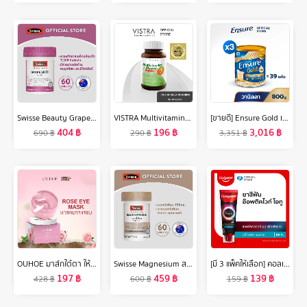
Swisse Beauty Grape Seed 60 TAB สวิสเซ เกรปซีด 60 เม็ด
VISTRA Multivitamins & Minerals Amino - วิสทร้า มัลติวิตามินและมิเนอรัล(30 เม็ด)
[ขายดี] Ensure Gold เอนชัวร์ โกลด์ กลิ่นวานิลลา 800g 3 กระป๋อง Ensure Gold Vanilla 800g x3
404
฿
196
฿
3,016
฿
690
฿
290
฿
3,351
฿
OUHOE มาส์กใต้ตา ให้ความชุ่มชื่นลดรอยหมองคล้ำบำรุงรอบดวงตาลดผ้าปิดตากุหลาบผิวรอบดวงตาลบเลือนริ้วรอยถุงใต้ตาและรอยคล้ำผ้าปิดตาคอลลาเจนช่วยบำรุงผิวลดเลือนริ้วรอยรอยความงามสิวคล้ำสำหรับบำรุงผิวตา
Swisse Magnesium สวิสเซ แมกนีเซียม 150 มก.
[มี 3 แพ็คให้เลือก] คอลเกต ยาสีฟัน อ๊อพติค ไวท์ โอทู 85 กรัม (อะโรมาติค / พีช ออสแมนตัส) Colgate Optic White O2 85g. (Aromantic / Peach Osmanthus) (ยาสีฟันฟันขาว, Whitening)
197
฿
459
฿
139
฿
428
฿
600
฿
159
฿