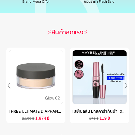
Brand Mega Offer
ช้อปราคา Flash Sale
⚡สินค้าลดแรง⚡
THREE ULTIMATE DIAPHANOUS LOOSE POWDER GLOW 17G ทรี อัลทิเมต ไดพานัส ลูส พาวเดอร์ โกลว์ ผลิตภัณฑ์ ฟินิชชิ่ง พาวเดอร์ ผิวดูฉ่ำวาว
เมย์เบลลีน มาสคาร่ากันน้ำ เดอะ ไฮเปอร์เคิร์ล 9.2 มล.MAYBELLINE THE HYPERCURL WATERPROOF MASCARA 9.2 ML(เครื่องสำอาง, มาสคาร่า, มาสคาร่ากันน้ำ)
1,874
฿
119
฿
2,100
฿
179
฿