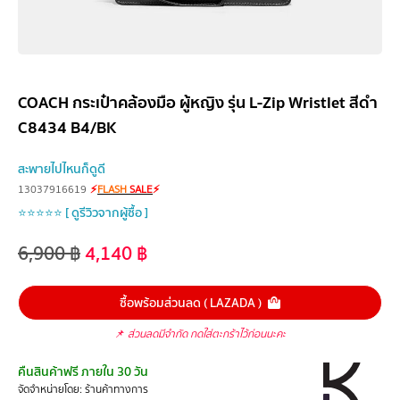
COACH กระเป๋าคล้องมือ ผู้หญิง รุ่น L-Zip Wristlet สีดำ
C8434 B4/BK
สะพายไปไหนก็ดูดี
13037916619
⚡
FLASH
SALE
⚡
⭐⭐⭐⭐⭐ [ ดูรีวิวจากผู้ซื้อ ]
6,900
฿
4,140
฿
ซื้อพร้อมส่วนลด ( LAZADA )
📌
ส่วนลดมีจำกัด กดใส่ตะกร้าไว้ก่อนนะคะ
คืนสินค้าฟรี ภายใน 30 วัน
จัดจำหน่ายโดย: ร้านค้าทางการ