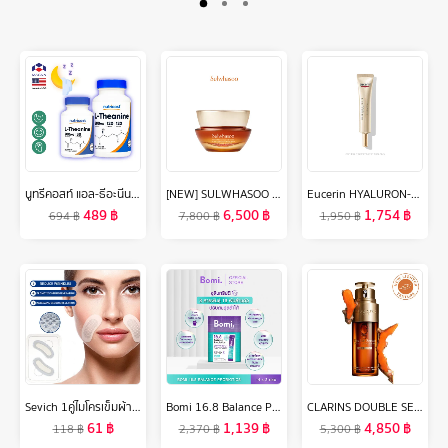
นูทรีคอสท์ แอล-ธีอะนีน 200 mg แคปซูล Nutricost L-Theanine /กินร่วมกับ ถั่งเช่า น้ำมันปลา โอเมก้า 3 กระเทียมสกัด กาบา กิงโกะ กรีนที แอล-กลูตามีน วิตามินบี วิตามินซี กรดอะมิโน
[NEW] SULWHASOO Concentrated Ginseng Rejuvenating Cream Rich 50ML ผิวแห้ง-ผิวธรรมดา โซลวาซู ครีมบำรุงหน้า ลดเลือนริ้วรอยแห่งวัย เพิ่มความเต่งตึง แน่นกระชับ (ปรับสูตรใหม่)
Eucerin HYALURON-FILLER + ELASTICITY EYE CREAM SPF20 15 ML (ยูเซอริน ไฮยาลูรอน อายครีม บำรุงรอบดวงตา ลดเลือนริ้วรอย)
489
฿
6,500
฿
1,754
฿
694
฿
7,800
฿
1,950
฿
Sevich 1คู่ไมโครเข็มผ้าปิดตาริ้วรอยบริเวณจมูกและปากสำหรับกำจัดเส้นมาส์กริมฝีปากกันรอยเหี่ยวย่นกรดไฮยาลูโรนิกแผ่นมาสก์หน้าสีดำทรงกลมลดอาการบวมให้ความชุ่มชื้นแผ่นปิดตาริ้วรอย
Bomi 16.8 Balance Probiotics (14 x 3g) โบมิ โพรไบโอติกส์ พร้อมทาน
CLARINS DOUBLE SERUM LIGHT TEXTURE 50 ml คลาแรงส์ ดับเบิ้ล เซรั่ม เนื้อบางเบา ผลิตภัณฑ์ลดเลือนริ้วรอย เซรั่ม เพื่อผิวแลดูอ่อนเยาว์ กระจ่างใสขึ้น
61
฿
1,139
฿
4,850
฿
118
฿
2,370
฿
5,300
฿