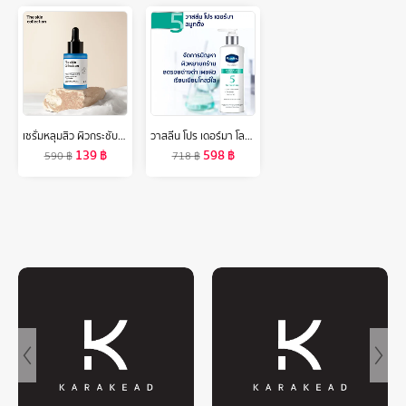
เซรั่มหลุมสิว ผิวกระชับ รูขุมขนเล็กลง The Skin Collection Serum Copper Tripeptide 3% ขนาด 30 ml
วาสลีน โปร เดอร์มา โลชั่น บอดี้แอมพูล เข้มข้นเหมือนเซรั่มผิวหน้า 250 มล. Vaseline Proderma Body Lotion 250 ml.
139
฿
598
฿
590
฿
718
฿