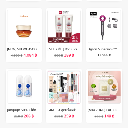
[NEW] SULWHASOO Concentrated Ginseng Rejuvenating Cream 30ML โซลวาซู ครีมบำรุงผิวหน้า ลดเลือนริ้วรอย ผิวแน่นกระชับ ผิวแข็งแรง
[ SET 2 ชิ้น ] BSC CRYSTAL AURA SUNSCREEN SPF 50 PA+++ ANTI-POLLUTION 25 กรัม ครีมกันแดด best seller จาก BSC ป้องกันรังสี UVA1 UVA2 เทคโนโลยีใหม่ล่าสุด ของ BSC ให้กันแดด ดียิ่งขึ้น ซึมเร็วเบาบาง ครีม กัน แดด
Dyson Supersonic™ hair dryer HD15 (Iron/Fuchsia) ไดร์เป่าผม ไดสัน สีชมพู
4,084
฿
189
฿
17,900
฿
4,900
฿
900
฿
[ลดสูงสุด 50% + โค้ดลดเพิ่ม 20%]นีเวีย เอ็กซ์ตร้า ไบรท์ พรีเมียม ฟราแกรนซ์ เฟรช ลาเวียร์ อควา บรีซ โรลออน 50มล. 2ชิ้น NIVEA
LAMEILA ชุดแต่งหน้า15ชิ้นบีบีครีม + แป้ง + อายแชโดว์ + มาสคาร่า + อายไลเนอร์ + ไพรเมอร์แต่งหน้าแยก + ลิปสติก + ปากกาคอนทัวร์สองหัว + ดินสอเขียนคิ้ว + บลัช + ที่ดัดขนตา + ตัดแต่งคิ้ว + แปรงแต่งหน้า + คอนซีลเลอร์ + ฟองน้ำแต่งหน้า
(ซอง 7 แผ่น) LuLuLun Precious Clear Face mask ลูลูลูน แผ่นมาสก์หน้า สูตรผิวกระจ่างใส อ่อนเยาว์ พรีเชียส เคลียร์
208
฿
259
฿
149
฿
218
฿
359
฿
265
฿