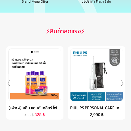
Brand Mega Offer
ช้อปราคา Flash Sale
⚡สินค้าลดแรง⚡
[แพ็ค 4] คลีน แอนด์ เคลียร์ โฟมล้างหน้า เอสเซนเชียล โฟมมิ่ง เฟเชียล วอช 100 มล. X 4 CLEAN & CLEAR ESSENTIALS FOAMING FACIAL WASH 100 ML X 4
PHILIPS PERSONAL CARE เครื่องฉีดพ่นน้ำทำความสะอาดซอกฟัน แบบไร้สาย
328
฿
2,990
฿
456
฿