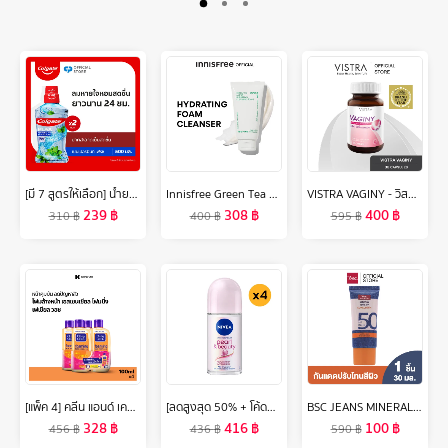
[มี 7 สูตรให้เลือก] น้ำยาบ้วนปาก คอลเกต น้ำยาบ้วนปาก 500 มล. รวม 2 ขวด [Available in 8 variants] Colgate Plax Mouthwash Mouthwash 500ml Total 2 Bottles
Innisfree Green Tea Hydrating Amino Acid Cleansing Foam 150g. อินนิสฟรี กรีนที ไฮเดรติ้ง อะมิโนเอซิด คลีนซิ่ง โฟม 150 กรัม
VISTRA VAGINY - วิสทร้า วาจินี่ (30 เม็ด)
239
฿
308
฿
400
฿
310
฿
400
฿
595
฿
[แพ็ค 4] คลีน แอนด์ เคลียร์ โฟมล้างหน้า เอสเซนเชียล โฟมมิ่ง เฟเชียล วอช 100 มล. x 4 Clean & Clear Essentials Foaming Facial Wash 100 ml x 4
[ลดสูงสุด 50% + โค้ดลดเพิ่ม 20%]นีเวีย เพิร์ล แอนด์ บิวตี้ โรลออน ระงับกลิ่นกาย สำหรับผู้หญิง 50 มล. 4 ชิ้น NIVEA
BSC JEANS MINERAL TONE UP SUNSCREEN SPF50 PA+++ ครีมกันแดดเนื้อบางเบา ช่วยปกป้องผิวจากแสงแดดด้วย SPF50 ป้องกันทั้งรังสี UVA และ UVB พร้อมปรับโทนสีผิว
328
฿
416
฿
100
฿
456
฿
436
฿
590
฿