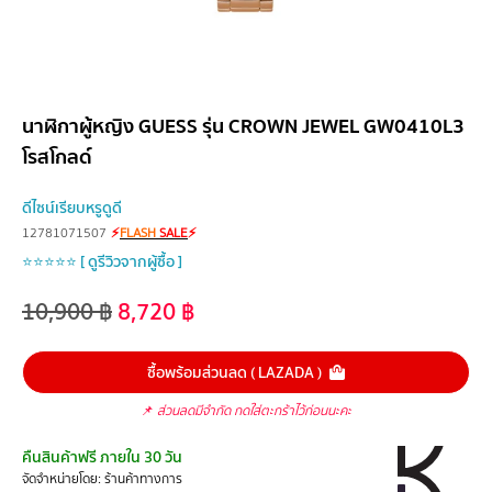
นาฬิกาผู้หญิง GUESS รุ่น CROWN JEWEL GW0410L3
โรสโกลด์
ดีไซน์เรียบหรูดูดี
12781071507
⚡
FLASH
SALE
⚡
⭐⭐⭐⭐⭐ [ ดูรีวิวจากผู้ซื้อ ]
10,900
฿
8,720
฿
ซื้อพร้อมส่วนลด ( LAZADA )
📌
ส่วนลดมีจำกัด กดใส่ตะกร้าไว้ก่อนนะคะ
คืนสินค้าฟรี ภายใน 30 วัน
จัดจำหน่ายโดย: ร้านค้าทางการ