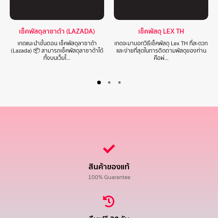
เช็คพัสดุลาซาด้า (LAZADA)
เช็คพัสดุ LEX TH
เกดแนะนำขั้นตอน เช็คพัสดุลาซาด้า
เกดจะมาบอกวิธีเช็คพัสดุ Lex TH ที่สะดวก
(Lazada) 📦 สามารถเช็คพัสดุลาซาด้าได้
และง่ายที่สุดในการติดตามพัสดุของท่าน
ทั้งบนเว็บไ…
คือผ่…
สินค้าของแท้
100% Guarantee