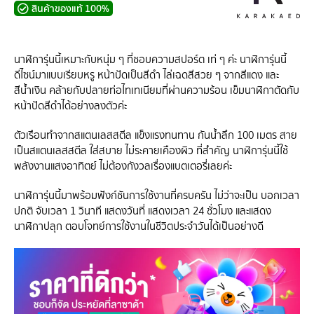
สินค้าของแท้ 100%
นาฬิการุ่นนี้เหมาะกับหนุ่ม ๆ ที่ชอบความสปอร์ต เท่ ๆ ค่ะ นาฬิการุ่นนี้
ดีไซน์มาแบบเรียบหรู หน้าปัดเป็นสีดำ ไล่เฉดสีสวย ๆ จากสีแดง และ
สีน้ำเงิน คล้ายกับปลายท่อไทเทเนียมที่ผ่านความร้อน เข็มนาฬิกาตัดกับ
หน้าปัดสีดำได้อย่างลงตัวค่ะ
ตัวเรือนทำจากสแตนเลสสตีล แข็งแรงทนทาน กันน้ำลึก 100 เมตร สาย
เป็นสแตนเลสสตีล ใส่สบาย ไม่ระคายเคืองผิว ที่สำคัญ นาฬิการุ่นนี้ใช้
พลังงานแสงอาทิตย์ ไม่ต้องกังวลเรื่องแบตเตอรี่เลยค่ะ
นาฬิการุ่นนี้มาพร้อมฟังก์ชันการใช้งานที่ครบครัน ไม่ว่าจะเป็น บอกเวลา
ปกติ จับเวลา 1 วินาที แสดงวันที่ แสดงเวลา 24 ชั่วโมง และแสดง
นาฬิกาปลุก ตอบโจทย์การใช้งานในชีวิตประจำวันได้เป็นอย่างดี