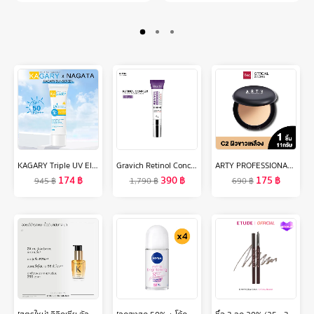
KAGARY Triple UV Elixir Sunscreen SPF50+ PA+++ 50g กันแดดเนื้อเจลลี่น้ำ ผิวฉ่ำโกลว์ กันแดด เบาสบายผิ สูตรกันน้ำ สดชื่นผิว ไม่มันเยิ้ม
Gravich Retinol Concentrate Eye Cream 15 g
ARTY PROFESSIONAL SUPER PERFECT POWDER SPF 25 PA++ 11 กรัม แป้งผสมรองพื้น เครื่องสำอาง แป้งสำหรับใบหน้า แป้ง พัฟ ผสานการเติมเต็มคุณค่าจากวิตามินซี
174
฿
390
฿
175
฿
945
฿
1,790
฿
690
฿