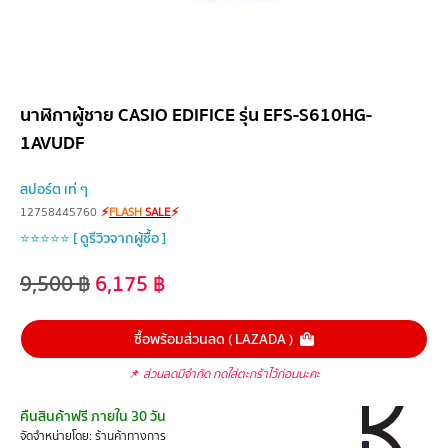
นาฬิกาผู้ชาย CASIO EDIFICE รุ่น EFS-S610HG-
1AVUDF
สปอร์ต เท่ ๆ
12758445760
⚡
FLASH
SALE
⚡
⭐⭐⭐⭐⭐ [ ดูรีวิวจากผู้ซื้อ ]
9,500
฿
6,175
฿
ซื้อพร้อมส่วนลด ( LAZADA )
📌
ส่วนลดมีจำกัด กดใส่ตะกร้าไว้ก่อนนะคะ
คืนสินค้าฟรี ภายใน 30 วัน
จัดจำหน่ายโดย: ร้านค้าทางการ