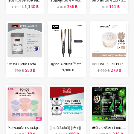
[สูตรใหม่] อิลิกเซีย อัลทีม ออยล์สกัดจากดอกคามิลเลียล้ำค่า สูตรใหม่เนื้อออยล์บางเบา เพื่อผมนุ่ม เปล่งประกายเงางามขึ้น 2 เท่า ขวดเล็ก 30มล. ELIXIR ULTIME OIL FROM WILD FRENCH CAMELLIA FOR SMOOTHER HAIR AND 2X MORE SHINE MINI BOTTLE 30ML
[ลดสูงสุด 50% + โค้ดลดเพิ่ม 20%]นีเวีย เอ็กซ์ตร้า ไบรท์เทนนิ่ง 8 ซูเปอร์ ฟู้ด โรลออน ระงับกลิ่นกาย สำหรับผู้หญิง 50 มล. 4 ชิ้น NIVEA
ซื้อ 3 ลด 20% (25 - 31 ต.ค. 67) ETUDE Drawing Eye Brow (0.25 g จำนวน 1 ชิ้น) อีทูดี้ ดินสอเขียนคิ้ว
1,130
฿
356
฿
111
฿
1,190
฿
436
฿
130
฿
Swisse Biotin Forte With Vitamin C + Zinc สวิสเซ ไบโอติน + ซิงค์
Dyson Airstrait ™ straightener (Bright Nickel/Rich Copper) เครื่องหนีบผม
Dr.PONG ZERO PORE blurring K-powder แป้งพัฟเบลอรูขุมขน MADE IN KOREA
550
฿
279
฿
19,900
฿
790
฿
1,000
฿
ใหม่ พอนด์ส ทรานส์ลูเซนท์ คอมแพค พาวเดอร์ (แป้งตลับ) แป้งฟิลเตอร์หน้าเป๊ะ คุมมันติดทน 12 ชม. ใช้ได้ทุกสีผิว 4.5ก แพ็คคู่ (เลือกสูตรด้านใน)
[ขายดีอันดับ3] [แพ็คคู่] โอเลย์ ลูมินัส ไลท์ เพอร์เฟคติ้ง เดย์ครีม 50 กรัม. + ไนท์ครีม 50 กรัม. ไนอะซินาไมด์ กระจ่างใส สกินแคร์ Olay Luminous Light Perfecting Day SPF 15 PA++ 50G + Night Cream 50G
🚛จัดส่งฟรี🔥 (1แถม1)Truvitar Creatine ครีเอทีน ทรูวิต้าร์ ลดการสลายของมวลกล้ามเนื้อ เพิ่มพลังงานสูง เหมาะสำหรับสายสุขภาพ