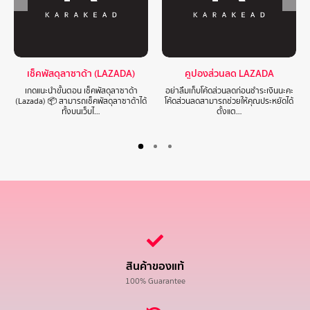
เช็คพัสดุลาซาด้า (LAZADA)
คูปองส่วนลด LAZADA
เกดแนะนำขั้นตอน เช็คพัสดุลาซาด้า
อย่าลืมเก็บโค้ดส่วนลดก่อนชำระเงินนะคะ
(Lazada) 📦 สามารถเช็คพัสดุลาซาด้าได้
โค้ดส่วนลดสามารถช่วยให้คุณประหยัดได้
ทั้งบนเว็บไ…
ตั้งแต…
สินค้าของแท้
100% Guarantee