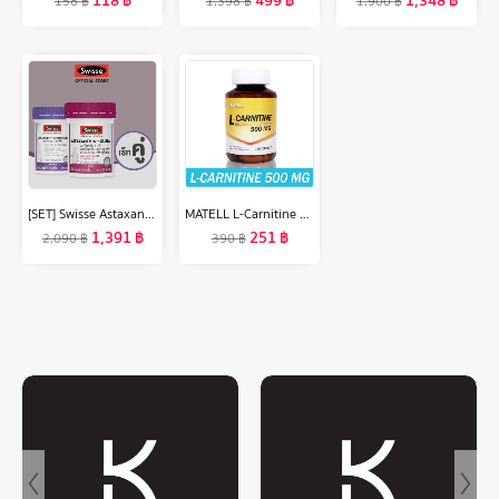
118
฿
499
฿
1,348
฿
158
฿
1,398
฿
1,900
฿
[SET] Swisse Astaxanthin + Collagen สวิสเซ เซทผิวไบร์ท อิ่มฟู กระชับ
MATELL L-Carnitine 500mg(100capsules) แอลคาร์นิทีน 500มก(100แคป)
1,391
฿
251
฿
2,090
฿
390
฿