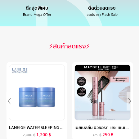
ดีลสุดพิเศษ
ดีลด่วนลดแรง
Brand Mega Offer
ช้อปราคา Flash Sale
⚡สินค้าลดแรง⚡
LANEIGE WATER SLEEPING MASK_EX 70ML 2ชิ้น ลาเนจ วอเตอร์ สลิปปิ้ง มาส์ก อีเอ็กซ์ มาส์กให้ความชุ่มชื้น กระจ่างใส บำรุงผิว
เมย์เบลลีน นิวยอร์ก แลช เซนเซชั่นแนล สกาย ไฮน์ มาสคาร่า 6มล. MAYBELLINE NEW YORK LASH SENSATIONAL SKY HIGH MASCARA 6ML (เครื่องสำอาง, มาสคาร่ากันน้ำ)
1,200
฿
259
฿
2,400
฿
329
฿