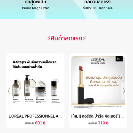
ดีลสุดพิเศษ
ดีลด่วนลดแรง
Brand Mega Offer
ช้อปราคา Flash Sale
⚡สินค้าลดแรง⚡
L'OREAL PROFESSIONNEL ABSOLUT REPAIR MOLECULAR LEAVE-IN MASQUE 50ML ลีฟ-อิน ทรีตเมนต์ เนื้อครีมบางเบา บำรุงล้ำลึกถึงชั้นไฟเบอร์ (ลีฟ-อิน ทรีตเมนต์, เสริมแกนผมให้กลับมาแข็งแรง, L'OREAL PRO,L'OREAL PROFESSIONAL,LOREAL PRO,LOREAL PROFESSIONAL)
[ใหม่!] ลอรีอัล ปารีส คัลเลอร์ ริช อินเทนซ์ วอลุ่ม แมท L’OREAL PARIS COLOR RICHE INTENSE VOLUME MATTE (ลิปแมท, ลิปแมทเนื้อนุ่ม, ลิปลอรีอัล, ติดทนนาน 16 ชั่วโมง)
801
฿
319
฿
890
฿
349
฿