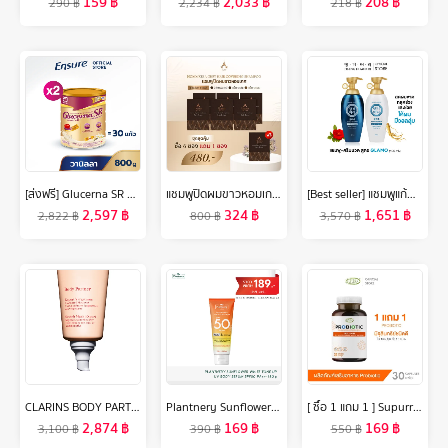
159
฿
2,033
฿
208
฿
290
฿
2,234
฿
218
฿
[ส่งฟรี] Glucerna SR กลูเซอนา เอสอาร์ กลิ่นวานิลลา 800g 2 กระป๋อง Glucerna SR Vanilla 800g x2 สำหรับผู้ป่วยเบาหวาน
แชมพูปิดผมขาวหอมเกศ 6 ซอง แถม 1 ซอง
[Best seller] แชมพูแก้ผมร่วง แทงกีโมรี สูตรแกลมโม Daeng Gi Meo Ri GLAMO Shampoo/Treatment400 ml ช่วยเพิ่มวอลลุ่ม สูตรอ่อนโยน (DG)
2,597
฿
324
฿
1,651
฿
2,822
฿
800
฿
3,570
฿
CLARINS BODY PARTNER STRETCH MARK EXPERT 175ML คลาแรงส์ สเตรท มาร์ค เอ็กซ์เพิร์ท ครีมลดรอยแตก มอยส์เจอไรเซอร์ บำรุงผิว โลชั่นบำรุงผิว
Plantnery Sunflower White Tone Up UV Body Serum SPF50 PA+++ 180 g
[ ซื้อ 1 แถม 1 ] Supurra Probiotics ผลิตภัณฑ์เสริมอาหาร โพรไบโอติกส์ [ 1 กระปุก 30 แคปซูล ] ตราสุเพอร์ร่า บำรุง
2,874
฿
169
฿
169
฿
3,100
฿
390
฿
550
฿