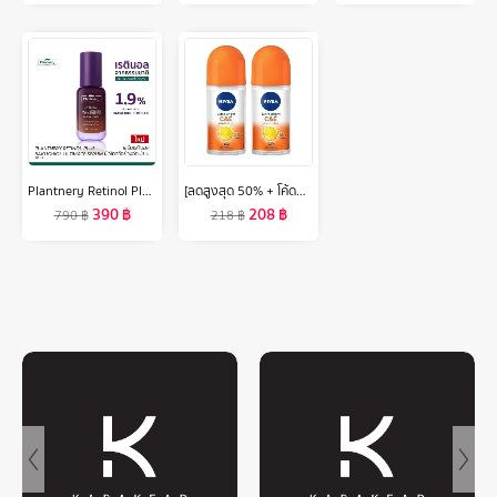
Plantnery Retinol Plus Bakuchiol Ultimate Serum 30 ml
[ลดสูงสุด 50% + โค้ดลดเพิ่ม 20%]นีเวีย เอ็กซ์ตร้า ไบรท์ ซีแอนด์อี โรลออน 50 มล. 2 ชิ้น NIVEA
390
฿
208
฿
790
฿
218
฿