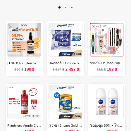
[ EXP.03/25 ]Revox B77 JUST VITAMIN C 20% ANTIOXIDANT SERUM 30 ml เซรั่มวิตซีเข้มข้น 20%เนื้อบางเบา ไม่ระคายผิว
[แพคสุดคุ้ม] Ensure Gold เอนชัวร์ โกลด์ กลิ่นวานิลลา แบบถุงเติม 2,960g Ensure Gold Vanilla Sachet 2,960g
ชุดแต่งหน้ามืออาชีพครีม Laneila BB + แป้งฝุ่น + อายแชโดว์ + ดินสอเขียนคิ้ว + อายไลเนอร์ + มาสคาร่า + ดินสอไฮไลต์ Contouring + ลิปสติก + บลัชออน + ที่ดัดขนตา + ที่เล็มขนคิ้ว + ชุดแปรงแต่งหน้า + คอนซีลเลอร์13ชิ้น
199
฿
3,483
฿
198
฿
690
฿
3,647
฿
388
฿
Plantnery Ample Cider Facial Glow Toner 250 ml
[ส่งฟรี] Ensure Gold เอนชัวร์ โกลด์ กลิ่นวานิลลา 800g 2 กระป๋อง Ensure Gold Vanilla 800g x2
[ลดสูงสุด 50% + โค้ดลดเพิ่ม 20%]นีเวีย เอ็กซ์ตร้า ไบรท์เทนนิ่ง แม็กซ์ โพรเทค 8 ซูเปอร์ ฟู้ด โรลออน ระงับกลิ่นกาย 50 มล. 2 ชิ้น NIVEA