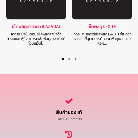
เช็คพัสดุลาซาด้า (LAZADA)
เช็คพัสดุ LEX TH
เกดแนะนำขั้นตอน เช็คพัสดุลาซาด้า
เกดจะมาบอกวิธีเช็คพัสดุ Lex TH ที่สะดวก
(Lazada) 📦 สามารถเช็คพัสดุลาซาด้าได้
และง่ายที่สุดในการติดตามพัสดุของท่าน
ทั้งบนเว็บไ…
คือผ่…
สินค้าของแท้
100% Guarantee