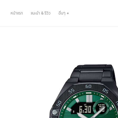
หน้าแรก
แนะนำ & รีวิว
อื่นๆ