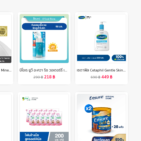
VISTRA Multivitamins & Minerals Amino - วิสทร้า มัลติวิตามินและมิเนอรัล(30 เม็ด)
บิโอเร ยูวี อะควา ริช วอเตอร์รี่ เจล 90มล Biore UV Aqua Rich Watery Gel SPF50+ PA++++ 90ml เนื้อเจล
เซตาฟิล Cetaphil Gentle Skin Cleanser เจลทำความสะอาดผิวหน้าและผิวกาย สำหรับผิวบอบบาง แพ้ง่าย และทุกสภาพผิว 500 ml.
218
฿
449
฿
290
฿
690
฿