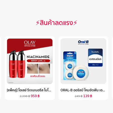
⚡สินค้าลดแรง⚡
[แพ็คคู่] โอเลย์ รีเจนเนอรีส ไมโคร-สกัลป์ติ้ง เซรั่ม 50ML X2 ไนอะซินาไมด์ ลดเลือนริ้วรอย สกินแคร์ OLAY REGENERIST MICRO SCULPTING ANTI-AGEING SERUM 50ML X2
ORAL-B ออรัลบี ไหมขัดฟัน เอสเซนเชียลฟรอส 2X50 เมตร WAXED ESSENTIAL DENTAL FLOSS 2X50M VALUE PACK
959
฿
139
฿
2,398
฿
249
฿