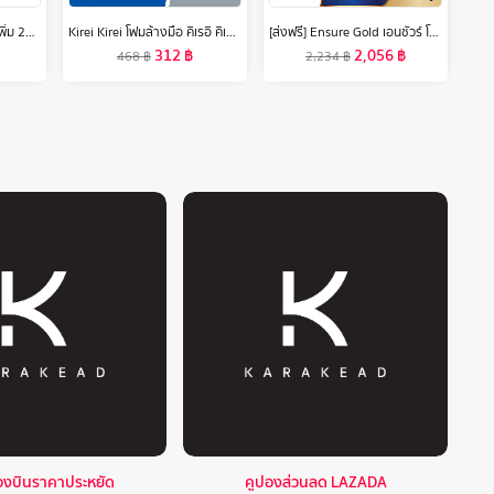
[ลดสูงสุด 50% + โค้ดลดเพิ่ม 20%]นีเวีย เอ็กซ์ตร้า ไบรท์ พรีเมียม ฟราแกรนซ์ เวลเว็ท โรแมนซ์ พีโอนี โรลออน 50มล. 2 ชิ้น NIVEA
Kirei Kirei โฟมล้างมือ คิเรอิ คิเรอิ กลิ่นออริจินอล Original ชนิดถุงเติม 200 ml 12 ถุง
[ส่งฟรี] Ensure Gold เอนชัวร์ โกลด์ รสช็อกโกแลต 850g 2 กระป๋อง Ensure Gold Chocolate 850g x2
312
฿
2,056
฿
468
฿
2,234
฿
ื่องบินราคาประหยัด
คูปองส่วนลด LAZADA