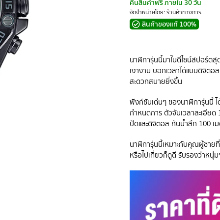
คืนสินค้าฟรี ภายใน 30 วัน
จัดจำหน่ายโดย: ร้านค้าทางการ
สินค้าของแท้ 100%
นาฬิการุ่นนี้มาในดีไซน์สปอร์ตส
เงางาม บอกเวลาได้แบบดิจิตอลแล
สะดวกสบายยิ่งขึ้น
ฟังก์ชันเด่นๆ ของนาฬิการุ่นนี้
กำหนดการ ตัวจับเวลาละเอียด 1/
ปัดและดิจิตอล กันน้ำลึก 100 เ
นาฬิการุ่นนี้เหมาะกับคุณผู้ชาย
หรือไปเที่ยวก็ดูดี รับรองว่าหนุ่