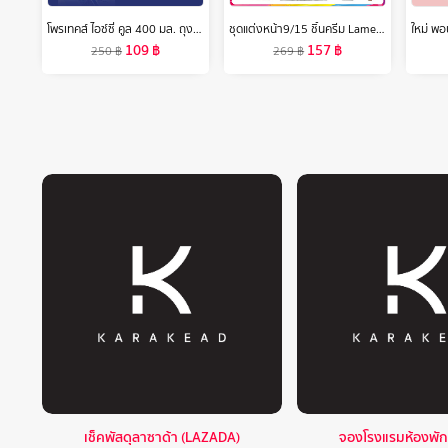
โพรเทคส์ ไอซ์ซี่ คูล 400 มล. ถุงเติม รวม 2 ถุง ให้ความรู้สึกเย็นสุดขั้ว (เจลอาบน้ำ, สบู่อาบน้ำ) Protex Icy Cool Refill 400ml Total 2 Bags For the
ชุดแต่งหน้า9/15 ชิ้นครีม Lameila BB + แป้ง + อายแชโดว์ + มาสคาร่า + ดินสอเขียนคิ้ว + ครีมไพรเมอร์แยก + ลิปสติก + ปากกาคอนทัวร์สองด้าน + อายไลเนอร์
109
฿
157
฿
250
฿
269
฿
เช็คพัสดุลาซาด้า (LAZADA)
จองโรงแรมห้องพัก