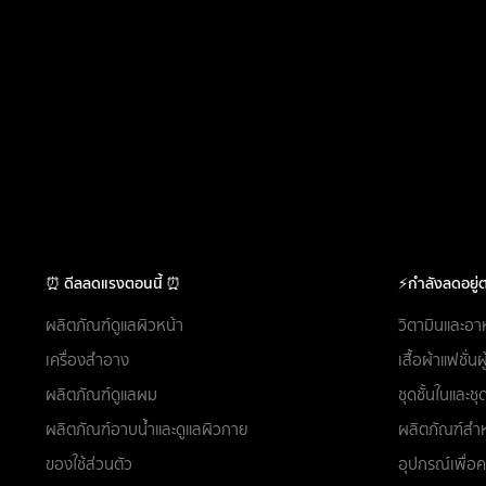
⏰ ดีลลดแรงตอนนี้ ⏰
⚡กำลังลดอยู่ต
ผลิตภัณฑ์ดูแลผิวหน้า
วิตามินและอา
เครื่องสำอาง
เสื้อผ้าแฟชั่น
ผลิตภัณฑ์ดูแลผม
ชุดชั้นในและ
ผลิตภัณฑ์อาบน้ำและดูแลผิวกาย
ผลิตภัณฑ์สำห
ของใช้ส่วนตัว
อุปกรณ์เพื่