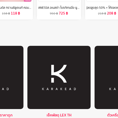
ใหม่ พอนด์ส ทรานส์ลูเซนท์ คอมแพค พาวเดอร์ (แป้งตลับ) แป้งฟิลเตอร์หน้าเป๊ะ คุมมันติดทน 12 ชม. ใช้ได้ทุกสีผิว 4.5ก แพ็คคู่ (เลือกสูตรด้านใน)
ANESSA อเนสซ่า ไบรท์เทนนิ่ง ยูวี ซันสกรีน สกินแคร์ เจล N SPF50+ PA++++ 90 กรัม (กันแดดเนื้อเจลครีมสีม่วงอ่อน โทนอัพผิว)
118
฿
725
฿
208
฿
158
฿
950
฿
218
฿
ราคาถูก
เช็คพัสดุ LEX TH
ตั๋วเคร