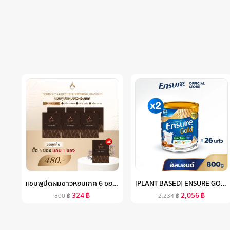
แชมพูปิดผมขาวหอมเกศ 6 ซอง แถม 1 ซอง
[PLANT BASED] ENSURE GOLD เอนชัวร์ โกลด์ กลิ่นอัลมอนด์ สูตรโปรตีนธัญพืช 800G 2 กระป๋อง ENSURE GOLD PLANT BASED 800GX2
324
฿
2,056
฿
800
฿
2,234
฿