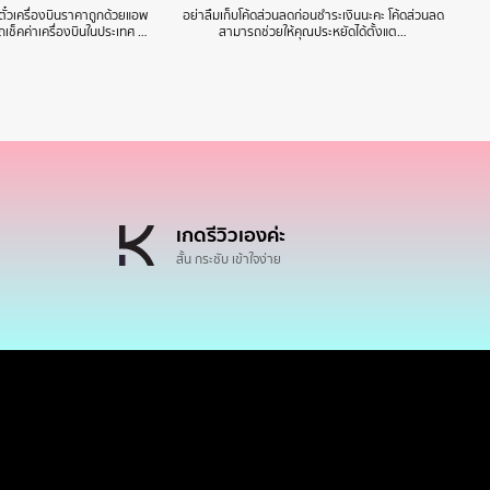
๋วเครื่องบินราคาถูกด้วยแอพ
อย่าลืมเก็บโค้ดส่วนลดก่อนชำระเงินนะคะ โค้ดส่วนลด
ช็คค่าเครื่องบินในประเทศ …
สามารถช่วยให้คุณประหยัดได้ตั้งแต…
เกดรีวิวเองค่ะ
สั้น กระชับ เข้าใจง่าย