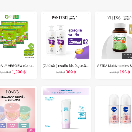
FARM DAILY VEGGIEฟาร์ม เดลี่ เวจจี้ พลัส ผลิตภัณฑ์เสริมอาหารผงผักผลไม้รวม 29 ชนิด ไฟเบอร์สูง (5 แถม 4) #128934
[จัมโบ้แพ็ค] แพนทีน โปร-วี สูตรฟื้นบำรุงผมแห้งเสีย แชมพู 1.2 ลิตร. x2 ผลิตภัณฑ์ดูแลผม บํารุงผม Pantene Pro-V Total Damage Care Shampoo 1.2 L. x2
1,390
฿
389
฿
196
฿
7,110
฿
678
฿
290
฿