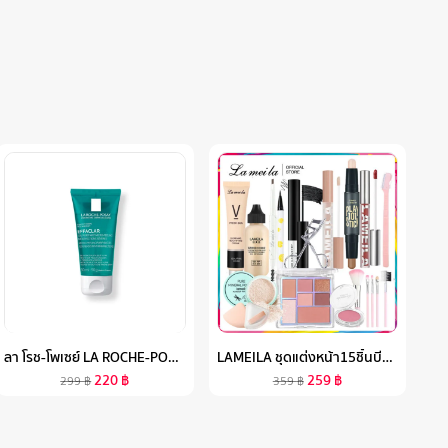
ลา โรช-โพเซย์ LA ROCHE-POSAY EFFACLAR MICRO-PEELING GEL เจลทำความสะอาด สำหรับผิวเป็นสิวซ้ำซาก 50ML.
LAMEILA ชุดแต่งหน้า15ชิ้นบีบีครีม + แป้ง + อายแชโดว์ + มาสคาร่า + อายไลเนอร์ + ไพรเมอร์แต่งหน้าแยก + ลิปสติก + ปากกาคอนทัวร์สองหัว + ดินสอเขียนคิ้ว + บลัช + ที่ดัดขนตา + ตัดแต่งคิ้ว + แปรงแต่งหน้า + คอนซีลเลอร์ + ฟองน้ำแต่งหน้า
220
฿
259
฿
299
฿
359
฿