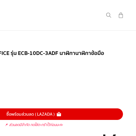
FICE รุ่น ECB-10DC-3ADF นาฬิกานาฬิกาข้อมือ
ซื้อพร้อมส่วนลด ( LAZADA )
📌
ส่วนลดมีจำกัด กดใส่ตะกร้าไว้ก่อนนะคะ