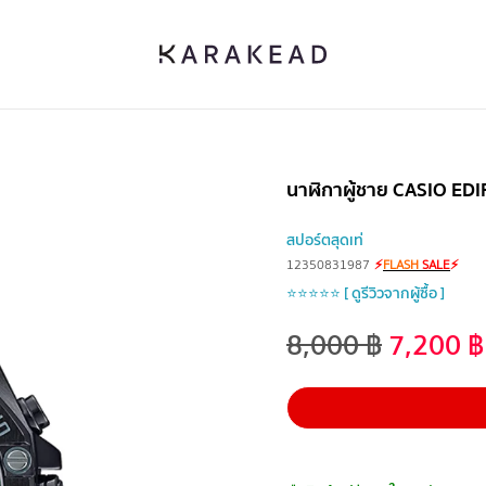
นาฬิกาผู้ชาย CASIO EDI
สปอร์ตสุดเท่
12350831987
⚡
FLASH
SALE
⚡
⭐⭐⭐⭐⭐ [ ดูรีวิวจากผู้ซื้อ ]
8,000
฿
7,200
฿