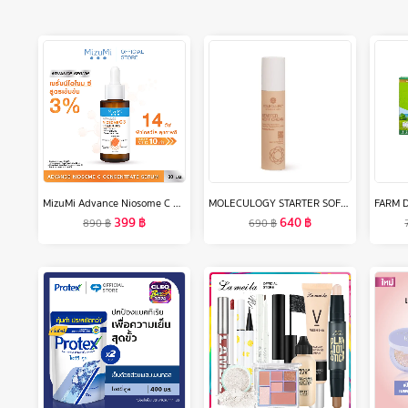
MizuMi Advance Niosome C Concentrate Serum 30 ml เซรั่มนีโอโซม ซี เข้มข้น 3% ผิวดูกระจ่างใส แข็งแรง ทนต่อมลภาวะและแสงแดด
MOLECULOGY STARTER SOFT CREAM โมเลกุลโลจี้ สตาร์ทเตอร์ ซอฟท์ ครีม
399
฿
640
฿
890
฿
690
฿