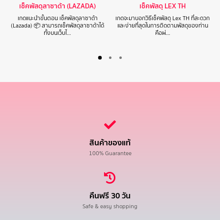
เช็คพัสดุลาซาด้า (LAZADA)
เช็คพัสดุ LEX TH
เกดแนะนำขั้นตอน เช็คพัสดุลาซาด้า
เกดจะมาบอกวิธีเช็คพัสดุ Lex TH ที่สะดวก
(Lazada) 📦 สามารถเช็คพัสดุลาซาด้าได้
และง่ายที่สุดในการติดตามพัสดุของท่าน
ทั้งบนเว็บไ…
คือผ่…
สินค้าของแท้
100% Guarantee
คืนฟรี 30 วัน
Safe & easy shopping