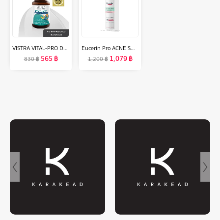
VISTRA VITAL-PRO Daily Complete Probiotics ( 30 Capsules) วิสทร้า ไวเทิล-โปร เดลี่ คอมพลีท โพรไบโอติกส์ ( 30 แคปซูล )
Eucerin Pro ACNE SOLUTION TRIPLE EFFECT SERUM 40 ML ยูเซอริน โปร แอคเน่ โซลูชั่น ทริปเปิล เอฟเฟค เซรั่ม 40มล.
565
฿
1,079
฿
830
฿
1,200
฿