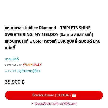
แหวนเพชร Jubilee Diamond – TRIPLETS SHINE
SWEETIE RING: MY MELODY [Sanrio ลิขสิทธิ์แท้]
แหวนเพชรแท้ E Color ทองแท้ 18K ยูบิลลี่ไดมอนด์ มาย
เมโลดี้
มายเมโลดี้
1206718940
⚡
FLASH
SALE
⚡
⭐⭐⭐⭐⭐ [ ดูรีวิวจากผู้ซื้อ ]
35,900
฿
ซื้อพร้อมส่วนลด ( LAZADA )
📌
ส่วนลดมีจำกัด กดใส่ตะกร้าไว้ก่อนนะคะ