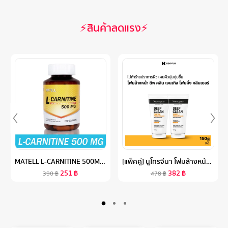
⚡สินค้าลดแรง⚡
MATELL L-CARNITINE 500MG(100CAPSULES) แอลคาร์นิทีน 500มก(100แคป)
[แพ็คคู่] นูโทรจีนา โฟมล้างหน้า ดีพ คลีน เจนเทิล โฟมมิ่ง คลีนเซอร์ 150 ก. X 2 NEUTROGENA DEEP CLEAN GENTLE FOAMING CLEANSER 150 G. X 2, โฟมล้างหน้า วิปโฟมอะมิโน, 8% AMINO ACID, ทำความสะอาดล้ำลึก, อ่อนโยน ไม่ทำร้ายปราการผิว ไม่แห้งตึง
251
฿
382
฿
390
฿
478
฿