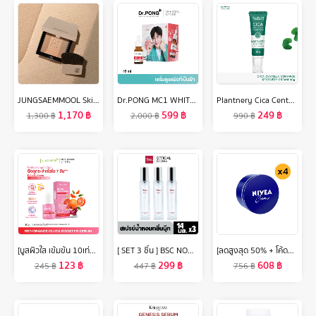
JUNGSAEMMOOL Skin Nuder Shading Pact 10g จองแซมมุล สกิน นูเดอร์ เฉดดิ้ง แพค เฉดดิ้งพาเลทโทนธรรมชาติ 3 สีในตลับเดียว
Dr.PONG MC1 WHITENING DRONE MELAS CLEAR SERUM เซรั่มดูแลผิวที่เป็นฝ้า
Plantnery Cica Centella Ceramide Recover Cream 50 g
1,170
฿
599
฿
249
฿
1,300
฿
2,000
฿
990
฿
[บูสผิวใส เข้มข้น 10เท่า] Jula's Herb จุฬาเฮิร์บ โดสส้มแดง แบบขวด 30ml
[ SET 3 ชิ้น ] BSC NOOK PERFUME SPRAY สเปรย์น้ำหอมกลิ่นนุ๊ค 14 ml.
[ลดสูงสุด 50% + โค้ดลดเพิ่ม 20%]นีเวีย ครีมบำรุงผิว สูตรเข้มข้น 250 มล. 4 ชิ้น NIVEA
123
฿
299
฿
608
฿
245
฿
447
฿
756
฿