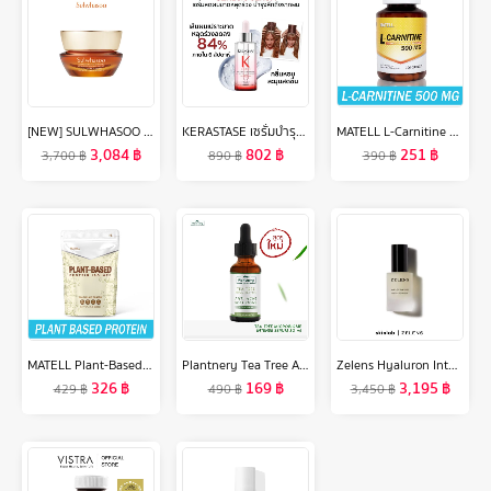
[NEW] SULWHASOO Concentrated Ginseng Rejuvenating Eye Cream 15ml. โซลวาซู ครีมบำรุงรอบดวงตา ลดปัญหาริ้วรอยรอบดวงตา เพื่อผิวกระชับ เรียบเนียนยิ่งขึ้น ซัลวาซู (ปรับสูตรใหม่)
KERASTASE เซรั่มบำรุงหนังศีรษะ กลิ่นหอมสดชื่นสำหรับผมขาดหลุดร่วงระยะเริ่มต้น 30 มล GENESIS SERUM ANTI-CHUTE FORTIFIANT FOR ANTI HAIR-FALL 30ML (เคเรสตาส,เจเนซิส)
MATELL L-Carnitine 500mg(100capsules) แอลคาร์นิทีน 500มก(100แคป)
3,084
฿
802
฿
251
฿
3,700
฿
890
฿
390
฿
MATELL Plant-Based Protein Isolate แพลนต์เบสด์ ไอโซเลท โปรตีนพืช 7 ชนิด Non Whey เวย์ 908g
Plantnery Tea Tree Acne Microbiome Intense Serum 30 ml
Zelens Hyaluron Intense Hydro-Plumping Serum 30ml. [เซรั่มไฮยาลูโรนิก, ผิวชุ่มชื้น, ผิวยืดหยุ่น]
326
฿
169
฿
3,195
฿
429
฿
490
฿
3,450
฿