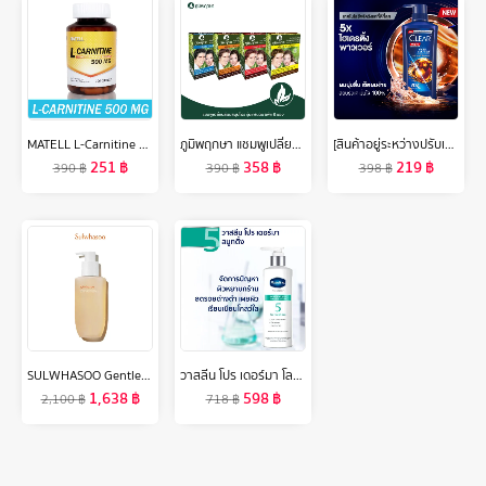
MATELL L-Carnitine 500mg(100capsules) แอลคาร์นิทีน 500มก(100แคป)
ภูมิพฤกษา แชมพูเปลี่ยนสีผมสมุนไพร (รุ่นแฟนฉัน) มี 4 สี 6ชิ้น/กล่อง
[สินค้าอยู่ระหว่างปรับเปลี่ยนขนาด] เคลียร์ เมน 3in1 แชมพู บอดี้วอช แอ็คทีฟคูล สำหรับผู้ชาย เพื่อเส้นผม หนังศีรษะ และผิวกาย 390 มล. x2 Clear Men 3in
251
฿
358
฿
219
฿
390
฿
390
฿
398
฿
SULWHASOO Gentle Cleansing Foam 400ML โฟมล้างหน้าสำหรับขจัดสิ่งสกปรก เมคอัพ ฝุ่นละอองและความมันออกจากรูขุมขน คงความชุ่มชื้นไว้บนผิว
วาสลีน โปร เดอร์มา โลชั่น บอดี้แอมพูล เข้มข้นเหมือนเซรั่มผิวหน้า 250 มล. Vaseline Proderma Body Lotion 250 ml.
1,638
฿
598
฿
2,100
฿
718
฿