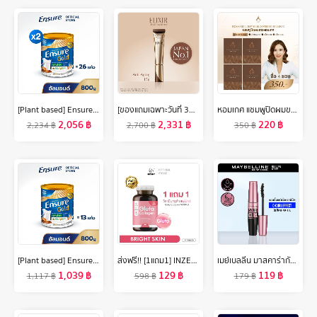
[Plant based] Ensure Gold เอนชัวร์ โกลด์ กลิ่นอัลมอนด์ สูตรโปรตีนธัญพืช 800g 2 กระป๋อง Ensure Gold Plant Based 800gx2
[ของแถมเฉพาะวันที่ 30-31 ต.ค.67 เท่านั้น]ELIXIR เรตินอล พาวเวอร์ ริงเกิล สมูทติ้ง ครีม 15ก. (เรตินอลครีมลดเลือนริ้วรอยร่องลึก)
หอมเกศ แชมพูปิดผมขาว ชุดทดลอง4ซอง350บาท ขนาด30ml.
2,056
฿
2,331
฿
220
฿
2,234
฿
2,700
฿
350
฿
[Plant based] Ensure Gold เอนชัวร์ โกลด์ กลิ่นอัลมอนด์ สูตรโปรตีนธัญพืช 800g 1 กระป๋อง Ensure Gold Plant Based 800gx1
ส่งฟรี!! [1แถม1] INZENT Gluta Collagen 1000MG (30 เม็ด) แอล กลูต้า พลัส คอลลาเจน สูตรเข้มข้น 1,000 mg ผิวสว่าง ใส บำรุงสุขภาพดีจากภายใน วิตามินกลูต้า
เมย์เบลลีน มาสคาร่ากันน้ำ เดอะ ไฮเปอร์เคิร์ล 9.2 มล.MAYBELLINE THE HYPERCURL WATERPROOF MASCARA 9.2 ml(เครื่องสำอาง, มาสคาร่า, มาสคาร่ากันน้ำ)
1,039
฿
129
฿
119
฿
1,117
฿
598
฿
179
฿