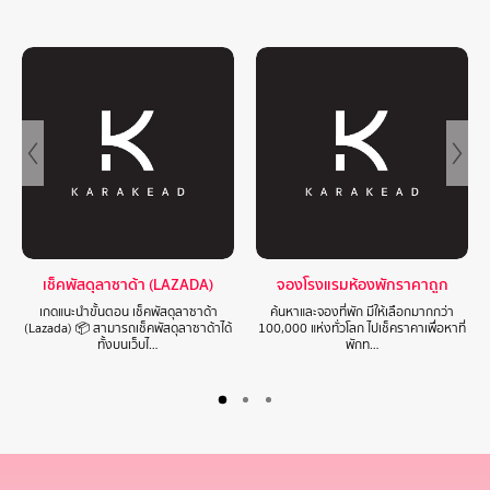
เช็คพัสดุลาซาด้า (LAZADA)
จองโรงแรมห้องพักราคาถูก
เกดแนะนำขั้นตอน เช็คพัสดุลาซาด้า
ค้นหาและจองที่พัก มีให้เลือกมากกว่า
(Lazada) 📦 สามารถเช็คพัสดุลาซาด้าได้
100,000 แห่งทั่วโลก ไปเช็คราคาเพื่อหาที่
ทั้งบนเว็บไ…
พักท…