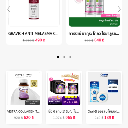
GRAVICH ANTI-MELASMA CONCENTRATE SERUM 30 ML
การ์นิเย่ ซากุระ โกลว์ ไฮยาลูรอน บูสเตอร์ เซรั่ม 30 มล.X2 GARNIER SERUM 30ML X2 เซรั่มหน้าใส เซรั่มบำรุงผิวหน้า
490
฿
648
฿
1,590
฿
938
฿
VISTRA COLLAGEN TYPE II (30 Caps) วิสทร้า คอลลาเจน ไทพ์ทู ( 30 เม็ด )
[ซื้อ 6 แถม 1] Sofy โซฟี หลับสนิทตลอดคืน ผ้าอนามัย แบบกางเกง ไซส์ M-XL จำนวน 5 ชิ้น Sofy Night Pants Size M-XL 5 pcs Buy 6 get 1
Oral-B ออรัลบี ไหมขัดฟัน เอสเซนเชียลฟรอส 2x50 เมตร Waxed Essential Dental Floss 2x50M Value Pack
620
฿
965
฿
139
฿
920
฿
1,074
฿
249
฿