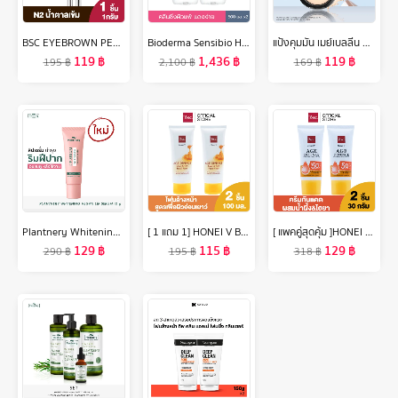
BSC EYEBROWN PENCIL ดินสอเขียนคิ้ว สี N2 น้ำตาลเข้ม ดินสอ เขียน คิ้ว เครื่องสำอาง
Bioderma Sensibio H2O 500ml x2 (Twin Pack) คลีนซิ่งเช็ดทำความสะอาดผิวหน้า สำหรับผิวแพ้ ระคายง่าย
แป้งคุมมัน เมย์เบลลีน ฟิต มี แมท+พอร์เลส คุมมัน16ชม. 6 กรัม Maybelline FIT ME MATTE+PORELESS POWDER 6 g.(เครื่องสำอาง, แป้งตลับ, แป้งพัฟ)
119
฿
1,436
฿
119
฿
195
฿
2,100
฿
169
฿
Plantnery Whitening Vegan Lip Serum 10 g
[ 1 แถม 1] HONEI V BSC AGE DEFENCE CLEAR ANDFIRM FACIAL FOAM โฟมล้างหน้าสูตรเพื่อผิวแลดูอ่อนเยาว์ ฟองโฟมหนานุ่ม ทำความสะอาดผิวหน้าได้อย่างหมดจด ปริมาณ 100 มล.X2
[ แพคคู่สุดคุ้ม ]HONEI V BSC AGE DEFENCE SUNSCREEN LIGHT CREAM SPF50+ PA++++ 30 กรัม ครีมกันแดด ผสมน้ำผึ้ง&ไฮยา กันแดดได้...กันแก่ด้วย ครีมกันแดด SPF 50+ PA++++ ช่วยปกป้อง
129
฿
115
฿
129
฿
290
฿
195
฿
318
฿