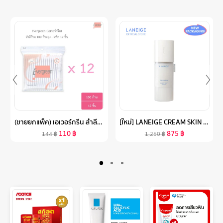
(ขายยกแพ็ค) เอเวอร์กรีน สำลีก้าน 100 ก้านถุง - 12 ชิ้น L EVERGREEN COTTON BUD 100 PCS X12
[ใหม่] LANEIGE CREAM SKIN CERAPEPTIDE REFINER 170ML ครีม สกิน ครีมบำรุงผิวหน้ารูปแบบน้ำ ช่วยเติมเต็มความชุ่มชื้น
110
฿
875
฿
144
฿
1,250
฿