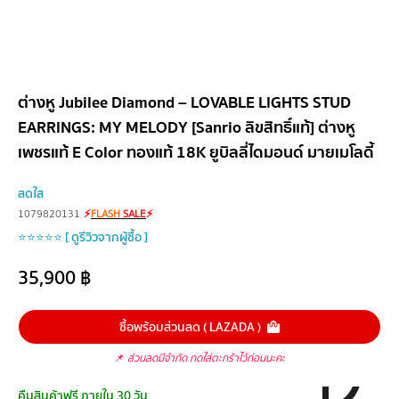
ต่างหู Jubilee Diamond – LOVABLE LIGHTS STUD
EARRINGS: MY MELODY [Sanrio ลิขสิทธิ์แท้] ต่างหู
เพชรแท้ E Color ทองแท้ 18K ยูบิลลี่ไดมอนด์ มายเมโลดี้
สดใส
1079820131
⚡
FLASH
SALE
⚡
⭐⭐⭐⭐⭐ [ ดูรีวิวจากผู้ซื้อ ]
35,900
฿
ซื้อพร้อมส่วนลด ( LAZADA )
📌
ส่วนลดมีจำกัด กดใส่ตะกร้าไว้ก่อนนะคะ
คืนสินค้าฟรี ภายใน 30 วัน