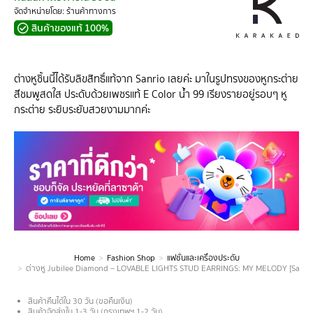
จัดจำหน่ายโดย: ร้านค้าทางการ
สินค้าของแท้ 100%
ต่างหูชิ้นนี้ได้รับลิขสิทธิ์แท้จาก Sanrio เลยค่ะ มาในรูปทรงของหูกระต่าย
สีชมพูสดใส ประดับด้วยเพชรแท้ E Color น้ำ 99 เรียงรายอยู่รอบๆ หู
กระต่าย ระยิบระยับสวยงามมากค่ะ
Home
Fashion Shop
แฟชั่นและเครื่องประดับ
You are here:
ต่างหู Jubilee Diamond – LOVABLE LIGHTS STUD EARRINGS: MY MELODY [Sanrio ลิขสิทธ
สินค้าคืนได้ใน 30 วัน (ขอคืนเงิน)
สินค้าจัดส่งใน 1-3 วัน (กรุงเทพฯ 1-2 วัน)