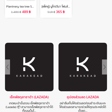
Plantnery tea tree Set Exclusive First Toner /Intense Serum /Facial Cleanser /First Cleansing Water
[แพ็คคู่] นูโทรจีนา โฟมล้างหน้า ดีพ คลีน แอคเน่ โฟมมิ่ง คลีนเซอร์ 150 ก. x 2 Neutrogena Deep Clean Acne Foaming Cleanser 150g. x 2, โฟมล้างหน้า วิปโฟมอะมิโน, Salicylic Acid + IPMP, ลดการเกิดสิวใหม่ ลดการอุดตัน ลดความมันส่วนเกิน
489
฿
365
฿
1,480
฿
518
฿
เช็คพัสดุลาซาด้า (LAZADA)
คูปองส่วนลด LAZADA
เกดแนะนำขั้นตอน เช็คพัสดุลาซาด้า
อย่าลืมเก็บโค้ดส่วนลดก่อนชำระเงินนะคะ
(Lazada) 📦 สามารถเช็คพัสดุลาซาด้าได้
โค้ดส่วนลดสามารถช่วยให้คุณประหยัดได้
ทั้งบนเว็บไ…
ตั้งแต…