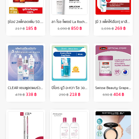
[ช้อป 2แพ็กลดเพิ่ม 50.-]สก๊อต 100 ซุปไก่สกัดสูตร 100% ขนาด 40 มล.(แพ็ก 6 ขวด) จำนวน 1 แพ็ก พร้อมจัดส่ง !!
ลา โรช-โพเซย์ La Roche-Posay Effaclar K [+] ครีมจัดการปัญหาสิวอุดตัน ช่วยผลัดเซลล์ผิวอย่างอ่อนโยน คุมความมันได้ยาวนาน สำหรับผิวผสมและผิวมัน 40ml.
[มี 3 แพ็คให้เลือก] ยาสีฟัน คอลเกต เซนซิทีฟ โปรรีลีฟ ออริจินัล 110 กรัม Colgate Sensitive Pro Relief Original Toothpaste 110g
185
฿
850
฿
269
฿
217
฿
1,090
฿
1,036
฿
CLEAR แชมพูลดผมร่วง ลดผมบาง เพิ่มวอลลุ่ม แชมพู 300 มล. และ ครีมนวด 300 มล. (เลือกสูตรข้างใน)
บิโอเร ยูวี อะควา ริช วอเตอร์รี่ เจล 90มล Biore UV Aqua Rich Watery Gel SPF50+ PA++++ 90ml เนื้อเจล
Swisse Beauty Grape Seed 60 TAB สวิสเซ เกรปซีด 60 เม็ด
338
฿
218
฿
404
฿
478
฿
290
฿
690
฿