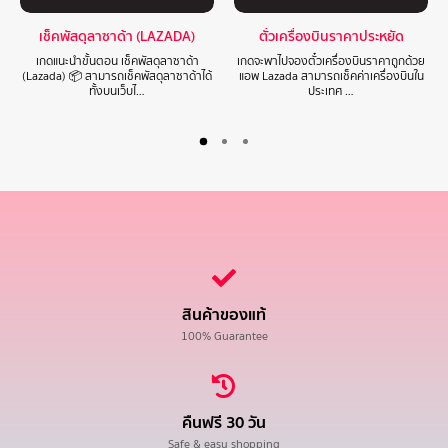
เช็คพัสดุลาซาด้า (LAZADA)
ตั๋วเครื่องบินราคาประหยัด
เกดแนะนำขั้นตอน เช็คพัสดุลาซาด้า
เกดจะพาไปจองตั๋วเครื่องบินราคาถูกด้วย
(Lazada) 📦 สามารถเช็คพัสดุลาซาด้าได้
แอพ Lazada สามารถเช็คค่าเครื่องบินใน
ทั้งบนเว็บไ…
ประเทศ …
สินค้าของแท้
100% Guarantee
คืนฟรี 30 วัน
Safe & easy shopping