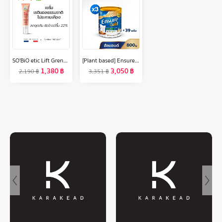
SO'BiO etic Lift Grenade Serum เรตินอลธรรมชาติ ไม่ระคายเคือง ผิวเรียบเนียนโกลว์ (SB-045)
[Plant based] Ensure Gold เอนชัวร์ โกลด์ กลิ่นอัลมอนด์ สูตรโปรตีนธัญพืช 800g 3 กระป๋อง Ensure Gold Plant Based 800g x3
1,380
฿
3,050
฿
2,190
฿
3,351
฿