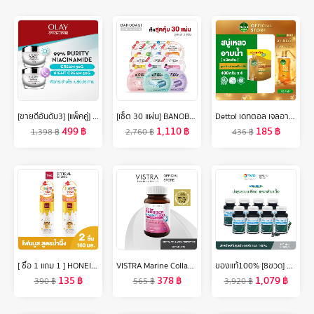
[ขายดีอันดับ3] [แพ็คคู่] โอเลย์ ลูมินัส ไลท์ เพอร์เฟคติ้ง เดย์ครีม 50 กรัม. + ไนท์ครีม 50 กรัม. ไนอะซินาไมด์ กระจ่างใส สกินแคร์ Olay Luminous Light Perfecting Day SPF 15 PA++ 50G + Night Cream 50G
[เซ็ต 30 แผ่น] BANOBAGI Jelly Mask 10 สูตร (สูตรละ 3 แผ่น) บาโนบากิเจลลี่มาส์กแผ่นมาร์คหน้า
Dettol เดทตอล เจลอาบน้ำแบบถุงเติม สบู่เหลวเดทตอล แอนตี้แบคทีเรีย ถุงเติม 400มล.X4 (เลือกสูตรด้านใน)
499
฿
1,110
฿
185
฿
1,398
฿
2,760
฿
436
฿
[ ซื้อ 1 แถม 1 ] HONEI V BSC SWEET HONEI BEAR FACIAL BUBBLE FOAM ปริมาณขวดละ 160 มล. บับเบิ้ลโฟม ซื้อ 1 แถม1 สุดคุ้ม
VISTRA Marine Collagen TriPeptide 1300 & Coenzyme Q10 - วิสทร้า มารีน คอลลาเจน ไตรเปปไทด์ 1300 แอนด์ โคเอนไซม์ คิวเท็น พลัส (30 เม็ด)
ของแท้100% [8ขวด] WELNESS SPIRAL 100 เม็ด ผลิตภัณฑ์เสริมอาหารสาหร่ายสไปรูลิน่า100% สาหร่ายเกลียวทอง ปรับสมดุลให้ร่างกาย by TV Direct
135
฿
378
฿
1,079
฿
390
฿
565
฿
3,920
฿