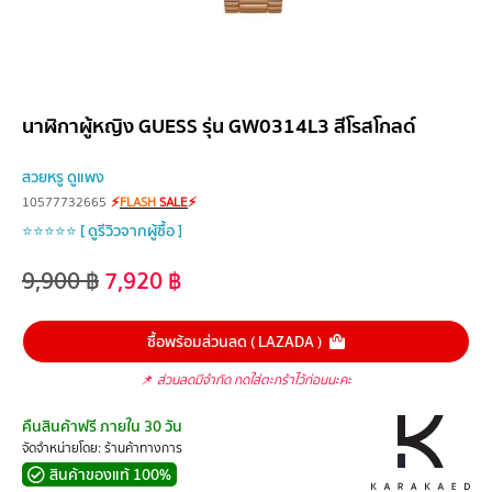
นาฬิกาผู้หญิง GUESS รุ่น GW0314L3 สีโรสโกลด์
สวยหรู ดูแพง
10577732665
⚡
FLASH
SALE
⚡
⭐⭐⭐⭐⭐ [ ดูรีวิวจากผู้ซื้อ ]
9,900
฿
7,920
฿
ซื้อพร้อมส่วนลด ( LAZADA )
📌
ส่วนลดมีจำกัด กดใส่ตะกร้าไว้ก่อนนะคะ
คืนสินค้าฟรี ภายใน 30 วัน
จัดจำหน่ายโดย: ร้านค้าทางการ
สินค้าของแท้ 100%