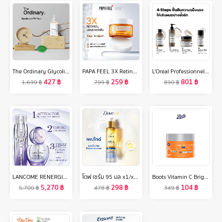
The Ordinary Glycolic Acid 7% Cleans Pores Toning Solution Exfoliates Blackheads peel 240ml
PAPA FEEL 3X Retinol Anti-aging Moisturizerมอยเจอร์ไรเซอร์ต่ออายุเรตินอลที่อ่อนโยน 30g（ครีมลดเลือนริ้วรอย）
L'Oreal Professionnel ABSOLUT REPAIR MOLECULAR LEAVE-IN MASQUE 50ML ลีฟ-อิน ทรีตเมนต์ เนื้อครีมบางเบา บำรุงล้ำลึกถึงชั้นไฟเบอร์ (ลีฟ-อิน ทรีตเมนต์, เสริมแกนผมให้กลับมาแข็งแรง, L'Oreal Pro,L'Oreal Professional,LOreal Pro,LOreal Professional)
427
฿
259
฿
801
฿
1,699
฿
799
฿
890
฿
LANCOME RENERGIE H.C.F. TRIPLE SERUM 50 ML ลังโคมเซรั่มผสาน 3 พลัง ป้องกันริ้วรอยแห่งวัยในหนึ่งเดียว (เซรั่ม ลังโคม ริ้วรอย ไฮยา วิตซี)
โดฟ เซรั่ม 95 มล x1/x2 Dove Serum 95 ml x1/x2
Boots Vitamin C Brightening& Smoothing Night Gel Cream บู๊ทส์ วิตามิน ซี แอดวานซ์ ไบร์ทเทนนิ่ง แอนด์ สมูทติ้ง ไนท์ เจล ครีม 50 มล
5,270
฿
298
฿
104
฿
5,700
฿
478
฿
349
฿