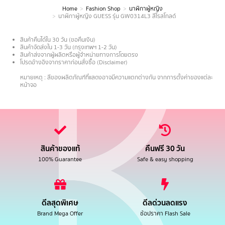
Home
Fashion Shop
นาฬิกาผู้หญิง
You are here:
นาฬิกาผู้หญิง GUESS รุ่น GW0314L3 สีโรสโกลด์
สินค้าคืนได้ใน 30 วัน (ขอคืนเงิน)
สินค้าจัดส่งใน 1-3 วัน (กรุงเทพฯ 1-2 วัน)
สินค้าส่งจากผู้ผลิตหรือผู้จำหน่ายทางการโดยตรง
โปรดอ้างอิงจากราคาก่อนสั่งซื้อ (Disclaimer)
.
หมายเหตุ : สีของผลิตภัณฑ์ที่แสดงอาจมีความแตกต่างกัน จากการตั้งค่าของแต่ละ
หน้าจอ
สินค้าของแท้
คืนฟรี 30 วัน
100% Guarantee
Safe & easy shopping
ดีลสุดพิเศษ
ดีลด่วนลดแรง
Brand Mega Offer
ช้อปราคา Flash Sale