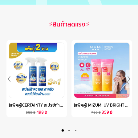
⚡สินค้าลดแรง⚡
[แพ็คคู่]CERTAINTY สเปรย์ทำความสะอาดผิวแบบไม่ต้องล้างออกเซอร์เทนตี้ ขนาด 350 ML. X2 ขวด
[แพ็คคู่] MIZUMI UV BRIGHT BODY SERUM (180 ML ) เซรั่มกันแดดทาผิวกาย เบาสบายผิว หอมละมุน ปกป้องผิวจากแดดและมลภาวะ
498
฿
359
฿
589
฿
780
฿